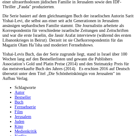
einer ultraorthodoxen jüdischen Familie in Jerusalem sowie den IDF-
Thriller „Fauda” produzierten.
Die Serie basiert auf dem gleichnamigen Buch der israelischen Autorin Sarit
Yishai-Levi, die selbst aus einer seit acht Generationen in Jerusalem
ansässigen sephardischen Familie stammt. Die Journalistin arbeitete als
Korrespondentin für verschiedene israelische Zeitungen und Zeitschriften
und war die erste Israelin, die Jassir Arafat interviewte (während des ersten
Libanonkrieges in Beirut). Derzeit ist sie Chefkorrespondentin für das
Magazin Olam Ha’Isha und moderiert Fernsehshows.
Yishai-Levis Buch, das der Serie zugrunde liegt, stand in Israel über 100
Wochen lang auf den Bestsellerlisten und gewann die Publishers
Association’s Gold und Platin Preise (2014) und den Steimatzky Preis für
das meistverkaufte Buch des Jahres (2014). Es erschien 2016 auf Deutsch
übersetzt unter dem Titel „Die Schönheitskönigin von Jerusalem“ im
Aufbau Verlag.
Schlagworte
Autor
Bestseller
Buch
Fernsehserie
Film
Jerusalem
Juden
Kino
Medienkritik