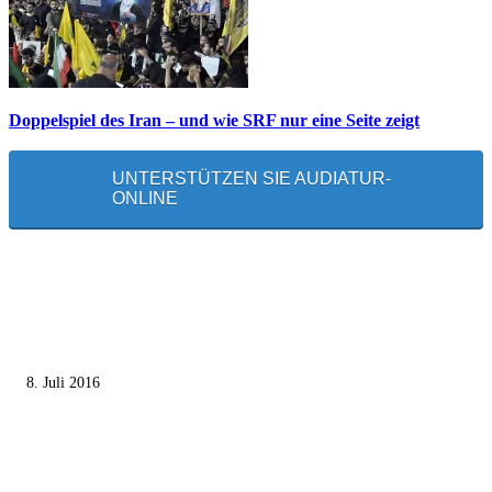
Doppelspiel des Iran – und wie SRF nur eine Seite zeigt
UNTERSTÜTZEN SIE AUDIATUR-
ONLINE
MEISTGELESEN
Die unerwünschte Offenbarung eines deutschen Syrers
8. Juli 2016
Pressefreiheit Fehlanzeige – Wie deutsche Politiker unliebsame Journaliste
mundtot machen wollen