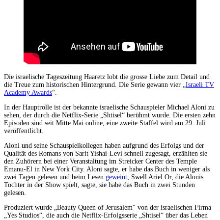
Die israelische Tageszeitung Haaretz lobt die grosse Liebe zum Detail und
die Treue zum historischen Hintergrund. Die Serie gewann vier „
Israeli TV
Academy Awards
“.
In der Hauptrolle ist der bekannte israelische Schauspieler Michael Aloni zu
sehen, der durch die Netflix-Serie „Shtisel“ berühmt wurde. Die ersten zehn
Episoden sind seit Mitte Mai online, eine zweite Staffel wird am 29. Juli
veröffentlicht.
Aloni und seine Schauspielkollegen haben aufgrund des Erfolgs und der
Qualität des Romans von Sarit Yishai-Levi schnell zugesagt, erzählten sie
den Zuhörern bei einer Veranstaltung im Streicker Center des Temple
Emanu-El in New York City. Aloni sagte, er habe das Buch in weniger als
zwei Tagen gelesen und beim Lesen
geweint
; Swell Ariel Or, die Alonis
Tochter in der Show spielt, sagte, sie habe das Buch in zwei Stunden
gelesen.
Produziert wurde „Beauty Queen of Jerusalem“ von der israelischen Firma
„Yes Studios“, die auch die Netflix-Erfolgsserie „Shtisel“ über das Leben