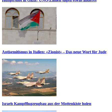
Hungersnot in Gaza? UNO-Zahlen sagen etwas anderes
Antisemitismus in Italien: «Zionist» – Das neue Wort für Jude
Israels Kampfflugzeugbau aus der Mottenkiste holen