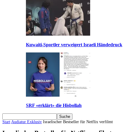
Kuwaiti-Sportler verweigert Israeli Händedruck
SRF «erklärt» die Hisbollah
Start
Audiatur Exklusiv
Israelischer Bestseller für Netflix verfilmt