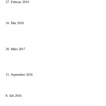
27. Februar 2019
Ägypter stoppten die Gaza-Grenzunruhen
16. Mai 2018
MEISTKOMMENTIERT
Wie der Iran den israelischen Golan «befreien» will
20. März 2017
Knesset-Abgeordnete Hanin Zoabi: „Wir können der Idee eines jüdischen
Staates nicht zustimmen“
15. September 2016
Die unerwünschte Offenbarung eines deutschen Syrers
8. Juli 2016
KATEGORIEN