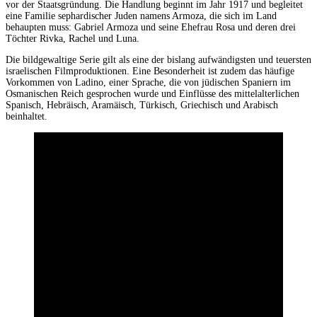
vor der Staatsgründung. Die Handlung beginnt im Jahr 1917 und begleitet
eine Familie sephardischer Juden namens Armoza, die sich im Land
behaupten muss: Gabriel Armoza und seine Ehefrau Rosa und deren drei
Töchter Rivka, Rachel und Luna.
Die bildgewaltige Serie gilt als eine der bislang aufwändigsten und teuersten
israelischen Filmproduktionen. Eine Besonderheit ist zudem das häufige
Vorkommen von Ladino, einer Sprache, die von jüdischen Spaniern im
Osmanischen Reich gesprochen wurde und Einflüsse des mittelalterlichen
Spanisch, Hebräisch, Aramäisch, Türkisch, Griechisch und Arabisch
beinhaltet.