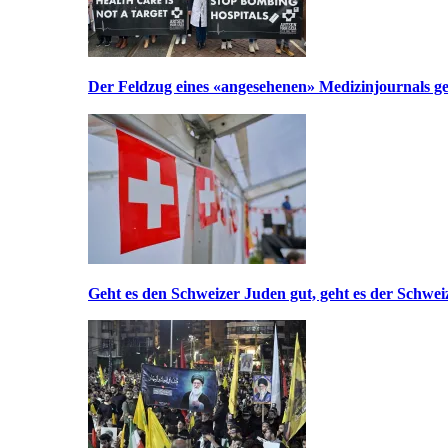
Der Feldzug eines «angesehenen» Medizinjournals geg
Geht es den Schweizer Juden gut, geht es der Schwei