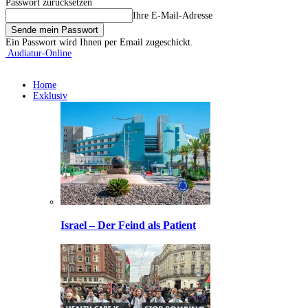
Passwort zurücksetzen
Ihre E-Mail-Adresse
Ein Passwort wird Ihnen per Email zugeschickt.
Audiatur-Online
Home
Exklusiv
Israel – Der Feind als Patient