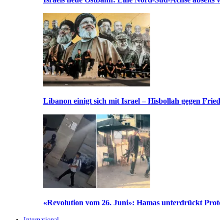
Libanon einigt sich mit Israel – Hisbollah gegen Frie
«Revolution vom 26. Juni»: Hamas unterdrückt Prote
International