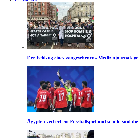
Der Feldzug eines «angesehenen» Medizinjournals geg
Ägypten verliert ein Fussballspiel und schuld sind di