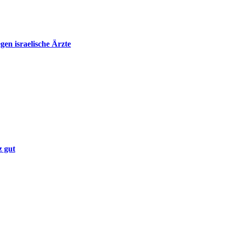
en israelische Ärzte
z gut