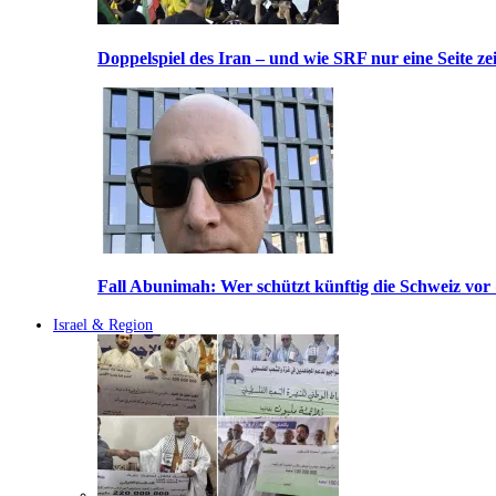
Doppelspiel des Iran – und wie SRF nur eine Seite ze
Fall Abunimah: Wer schützt künftig die Schweiz vor
Israel & Region