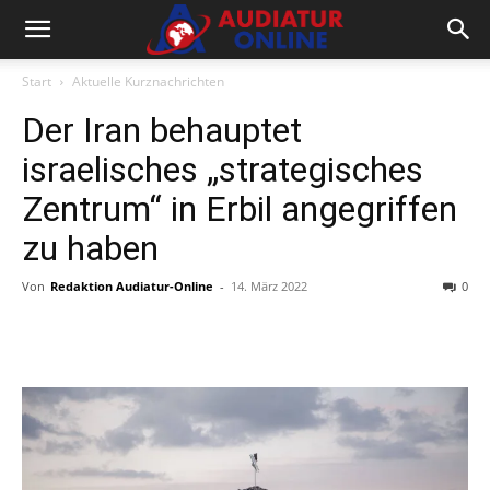
Start
Aktuelle Kurznachrichten
Der Iran behauptet
israelisches „strategisches
Zentrum“ in Erbil angegriffen
zu haben
Von
Redaktion Audiatur-Online
-
14. März 2022
0
Facebook
X
Telegram
WhatsA