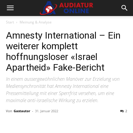
Start
Meinung & Analyse
Amnesty International – Ein
weiterer komplett
hoffnungsloser «Israel
Apartheid» Fake-Bericht
In einem aussergewöhnlichen Manöver zur Erzielung von
Mediensynchronität hat Amnesty International eine
Pressemitteilung mit einer Sperrfrist versehen, um eine
maximale anti-israelische Wirkung zu erzielen.
Von
Gastautor
-
31. Januar 2022
2
Facebook
X
Telegram
WhatsA