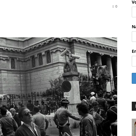
V
0
WhatsApp
Email
Drucken
Linkedin
N
E