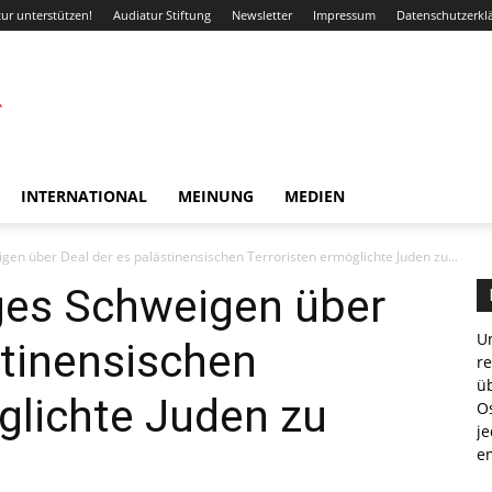
ur unterstützen!
Audiatur Stiftung
Newsletter
Impressum
Datenschutzerkl
INTERNATIONAL
MEINUNG
MEDIEN
igen über Deal der es palästinensischen Terroristen ermöglichte Juden zu...
nges Schweigen über
Un
stinensischen
r
ü
glichte Juden zu
Os
je
e