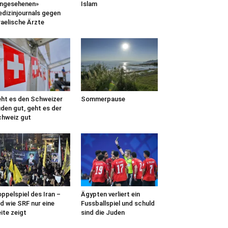
ngesehenen»
Islam
dizinjournals gegen
raelische Ärzte
ht es den Schweizer
Sommerpause
den gut, geht es der
hweiz gut
ppelspiel des Iran –
Ägypten verliert ein
d wie SRF nur eine
Fussballspiel und schuld
ite zeigt
sind die Juden