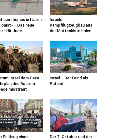
tisemitismus in Italien:
Israels
ionist» – Das neue
Kampfflugzeugbau aus
rt für Jude
der Mottenkiste holen
rum Israel dem Gaza-
Israel – Der Feind als
hrplan des Board of
Patient
ace misstraut
r Feldzug eines
Der 7. Oktober und der