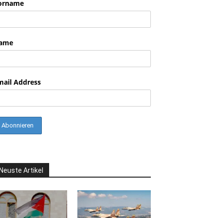
orname
ame
mail Address
Neuste Artikel