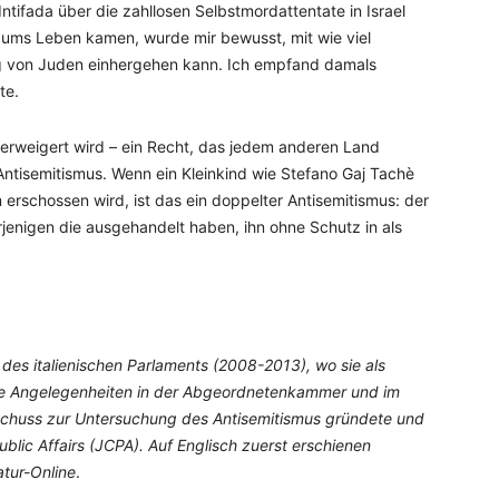
ntifada über die zahllosen Selbstmordattentate in Israel
ums Leben kamen, wurde mir bewusst, mit wie viel
ng von Juden einhergehen kann. Ich empfand damals
te.
verweigert wird – ein Recht, das jedem anderen Land
 Antisemitismus. Wenn ein Kleinkind wie Stefano Gaj Tachè
rschossen wird, ist das ein doppelter Antisemitismus: der
rjenigen die ausgehandelt haben, ihn ohne Schutz in als
 des italienischen Parlaments (2008-2013), wo sie als
ge Angelegenheiten in der Abgeordnetenkammer und im
sschuss zur Untersuchung des Antisemitismus gründete und
Public Affairs (JCPA). Auf Englisch zuerst erschienen
tur-Online
.