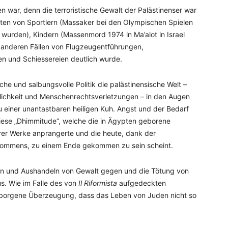
n war, denn die terroristische Gewalt der Palästinenser war
hten von Sportlern (Massaker bei den Olympischen Spielen
urden), Kindern (Massenmord 1974 in Ma’alot in Israel
 anderen Fällen von Flugzeugentführungen,
n und Schiessereien deutlich wurde.
che und salbungsvolle Politik die palästinensische Welt –
hrlichkeit und Menschenrechtsverletzungen – in den Augen
u einer unantastbaren heiligen Kuh. Angst und der Bedarf
iese „Dhimmitude“, welche die in Ägypten geborene
 ihrer Werke anprangerte und die heute, dank der
kommens, zu einem Ende gekommen zu sein scheint.
den und Aushandeln von Gewalt gegen und die Tötung von
s. Wie im Falle des von
Il Riformista
aufgedeckten
borgene Überzeugung, dass das Leben von Juden nicht so