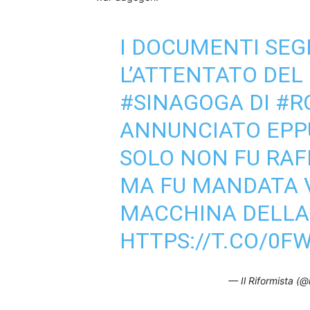
I DOCUMENTI SE
L’ATTENTATO DEL
#SINAGOGA
DI
#R
ANNUNCIATO EPP
SOLO NON FU RAF
MA FU MANDATA V
MACCHINA DELLA 
HTTPS://T.CO/0
— Il Riformista (@i