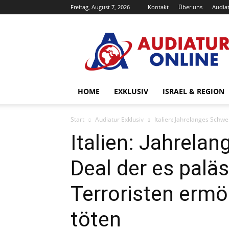
Freitag, August 7, 2026
Kontakt
Über uns
Audiat
Audiatur-
Online
HOME
EXKLUSIV
ISRAEL & REGION
Start
Audiatur Exklusiv
Italien: Jahrelanges Schwe
Italien: Jahrela
Deal der es palä
Terroristen ermö
töten