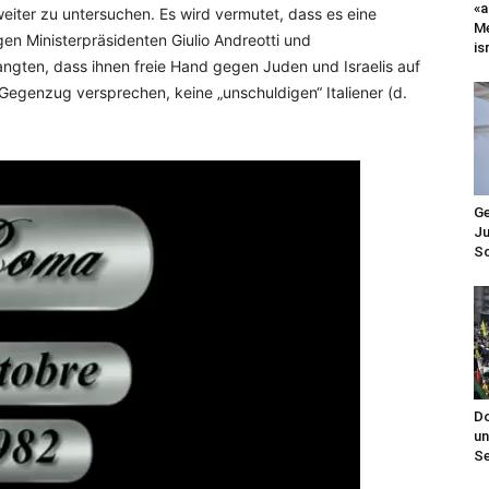
«a
iter zu untersuchen. Es wird vermutet, dass es eine
Me
en Ministerpräsidenten Giulio Andreotti und
is
angten, dass ihnen freie Hand gegen Juden und Israelis auf
Gegenzug versprechen, keine „unschuldigen“ Italiener (d.
Ge
Ju
Sc
Do
un
Se