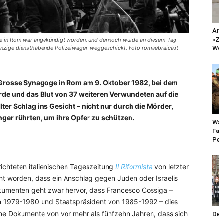
An
«Z
ge in Rom war angekündigt worden, und dennoch wurde an diesem Tag
einzige diensthabende Polizeiwagen weggeschickt. Foto romaebraica.it
Wo
 Grosse Synagoge in Rom am 9. Oktober 1982, bei dem
rde und das Blut von 37 weiteren Verwundeten auf die
ter Schlag ins Gesicht – nicht nur durch die Mörder,
nger rührten, um ihre Opfer zu schützen.
Wa
Fa
Pe
erichteten italienischen Tageszeitung
Il Riformista
von letzter
t worden, dass ein Anschlag gegen Juden oder Israelis
Dokumenten geht zwar hervor, dass Francesco Cossiga –
von 1979-1980 und Staatspräsident von 1985-1992 – dies
eiche Dokumente von vor mehr als fünfzehn Jahren, dass sich
De