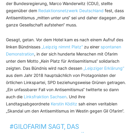
der Bundesregierung, Marco Wanderwitz (CDU), stellte
gegenüber dem
Redaktionsnetzwerk Deutschland
fest, dass
Antisemitismus „mitten unter uns“ sei und daher dagegen „die
ganze Gesellschaft aufstehen“ muss.
Gesagt, getan. Vor dem Hotel kam es nach einem Aufruf des
linken Bündnisses
„Leipzig nimmt Platz“
zu einer
spontanen
Demonstration
, in der sich hunderte Menschen mit Ofarim
unter dem Motto „Kein Platz für Antisemitismus“ solidarisch
zeigten. Das Bündnis wird nach dessen
„Leipziger Erklärung“
aus dem Jahr 2018 hauptsächlich von Protagonisten der
örtlichen Linkspartei, SPD beziehungsweise Grünen getragen.
„Ein unfassbarer Fall von Antisemitismus“ twitterte so dann
auch die
Linksfraktion Sachsen
. Und ihre
Landtagsabgeordnete
Kerstin Köditz
sah einen veritablen
„Skandal um den Antisemitismus im Westin gegen Gil Ofarim“.
#GILOFARIM
SAGT, DAS