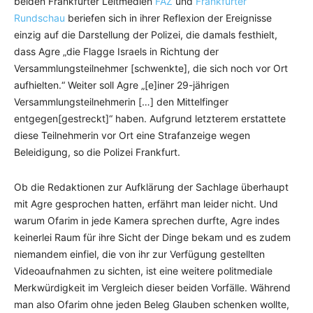
beiden Frankfurter Leitmedien
FAZ
und
Frankfurter
Rundschau
beriefen sich in ihrer Reflexion der Ereignisse
einzig auf die Darstellung der Polizei, die damals festhielt,
dass Agre „die Flagge Israels in Richtung der
Versammlungsteilnehmer [schwenkte], die sich noch vor Ort
aufhielten.“ Weiter soll Agre „[e]iner 29-jährigen
Versammlungsteilnehmerin […] den Mittelfinger
entgegen[gestreckt]“ haben. Aufgrund letzterem erstattete
diese Teilnehmerin vor Ort eine Strafanzeige wegen
Beleidigung, so die Polizei Frankfurt.
Ob die Redaktionen zur Aufklärung der Sachlage überhaupt
mit Agre gesprochen hatten, erfährt man leider nicht. Und
warum Ofarim in jede Kamera sprechen durfte, Agre indes
keinerlei Raum für ihre Sicht der Dinge bekam und es zudem
niemandem einfiel, die von ihr zur Verfügung gestellten
Videoaufnahmen zu sichten, ist eine weitere politmediale
Merkwürdigkeit im Vergleich dieser beiden Vorfälle. Während
man also Ofarim ohne jeden Beleg Glauben schenken wollte,