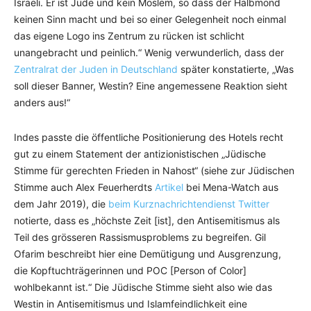
Israeli. Er ist Jude und kein Moslem, so dass der Halbmond
keinen Sinn macht und bei so einer Gelegenheit noch einmal
das eigene Logo ins Zentrum zu rücken ist schlicht
unangebracht und peinlich.“ Wenig verwunderlich, dass der
Zentralrat der Juden in Deutschland
später konstatierte, „Was
soll dieser Banner, Westin? Eine angemessene Reaktion sieht
anders aus!“
Indes passte die öffentliche Positionierung des Hotels recht
gut zu einem Statement der antizionistischen „Jüdische
Stimme für gerechten Frieden in Nahost“ (siehe zur Jüdischen
Stimme auch Alex Feuerherdts
Artikel
bei Mena-Watch aus
dem Jahr 2019), die
beim Kurznachrichtendienst Twitter
notierte, dass es „höchste Zeit [ist], den Antisemitismus als
Teil des grösseren Rassismusproblems zu begreifen. Gil
Ofarim beschreibt hier eine Demütigung und Ausgrenzung,
die Kopftuchträgerinnen und POC [Person of Color]
wohlbekannt ist.“ Die Jüdische Stimme sieht also wie das
Westin in Antisemitismus und Islamfeindlichkeit eine