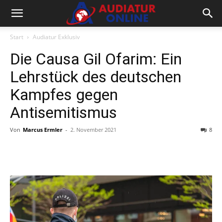
Start
Audiatur Exklusiv
Die Causa Gil Ofarim: Ein
Lehrstück des deutschen
Kampfes gegen
Antisemitismus
Von
Marcus Ermler
-
2. November 2021
8
Facebook
X
Telegram
WhatsA