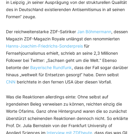
in Leipzig „in seiner Ausprägung von der strukturellen Qualität
des in Deutschland existierenden Antisemitismus in all seinen
Formen“ zeuge.
Der reichweitenstarke ZDF-Satiriker
Jan Böhmermann
, dessen
Magazin ZDF-Magazin Royale unlängst den renommierten
Hanns-Joachim-Friedrichs-Sonderpreis
für
Fernsehjournalismus erhielt, schrieb an seine 2,3 Millionen
Follower bei Twitter: „Sachsen geht um die Welt.“ Ebenso
betonte der
Bayerische Rundfunk
, dass der Fall sogar darüber
hinaus „weltweit für Entsetzen gesorgt“ habe. Denn selbst
CNN
berichtete in den fernen USA über diesen Vorfall.
Was die Reaktionen allerdings einte: Ohne selbst auf
irgendeinen Beleg verweisen zu können, reichten einzig die
Worte Ofarims. Ganz ohne Hintergrund waren die so zunächst
überstürzt scheinenden Reaktionen dennoch nicht. So erklärte
Prof. Dr. Julia Bernstein von der Frankfurt University of
Applied Sciences im
Interview mit ZDFheute
, dass das was Gil