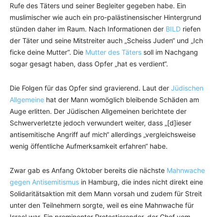
Rufe des Täters und seiner Begleiter gegeben habe. Ein
muslimischer wie auch ein pro-palästinensischer Hintergrund
stünden daher im Raum. Nach Informationen der
BILD
riefen
der Täter und seine Mitstreiter auch „Scheiss Juden“ und „Ich
ficke deine Mutter“. Die
Mutter des Täters
soll im Nachgang
sogar gesagt haben, dass Opfer „hat es verdient“.
Die Folgen für das Opfer sind gravierend. Laut der
Jüdischen
Allgemeine
hat der Mann womöglich bleibende Schäden am
Auge erlitten. Der Jüdischen Allgemeinen berichtete der
Schwerverletzte jedoch verwundert weiter, dass „[d]ieser
antisemitische Angriff auf mich“ allerdings „vergleichsweise
wenig öffentliche Aufmerksamkeit erfahren“ habe.
Zwar gab es Anfang Oktober bereits die nächste
Mahnwache
gegen Antisemitismus
in Hamburg, die indes nicht direkt eine
Solidaritätsaktion mit dem Mann vorsah und zudem für Streit
unter den Teilnehmern sorgte, weil es eine Mahnwache für
Israel war. Ein prominenter Protestierender, der Chef vom