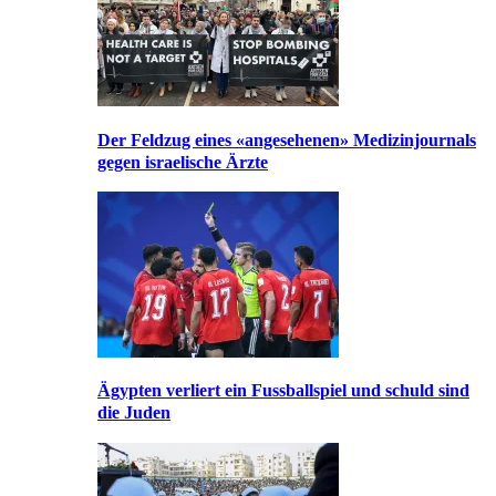
Der Feldzug eines «angesehenen» Medizinjournals
gegen israelische Ärzte
Ägypten verliert ein Fussballspiel und schuld sind
die Juden