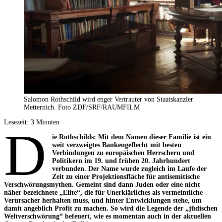
Salomon Rothschild wird enger Vertrauter von Staatskanzler
Metternich. Foto ZDF/SRF/RAUMFILM
Lesezeit:
3
Minuten
D
ie Rothschilds: Mit dem Namen dieser Familie ist ein
weit verzweigtes Bankengeflecht mit besten
Verbindungen zu europäischen Herrschern und
Politikern im 19. und frühen 20. Jahrhundert
verbunden. Der Name wurde zugleich im Laufe der
Zeit zu einer Projektionsfläche für antisemitische
Verschwörungsmythen. Gemeint sind dann Juden oder eine nicht
näher bezeichnete „Elite“, die für Unerklärliches als vermeintliche
Verursacher herhalten muss, und hinter Entwicklungen stehe, um
damit angeblich Profit zu machen. So wird die Legende der „jüdischen
Weltverschwörung“ befeuert, wie es momentan auch in der aktuellen