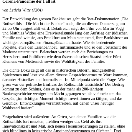
Corona-Pandemie der Fall ist.
von Leticia Witte (KNA)
Der Entwicklung des grossen Bankhauses geht die 3sat-Dokumenation „Die
Rothschilds – Die Macht der Banker“ nach, die an diesem Donnerstag um
22.55 Uhr ausgestrahlt wird. Detailreich zeigt der Film von Martin Vogg
und Matthias Widter eine Dreiviertelstunde lang den Aufstieg der jüdischen
Familie und wie sie, aus Frankfurt am Main stammend, ihre Bankhäuser an
wichtigen europäischen Finanzplätzen aufbaute. Wie sie bedeutende
Projekte, etwa den Eisenbahnbau, mitfinanzierte und so den Fortschritt der
Moderne unterstützte. Beleuchtet werden auch die Beziehungen zu
Herrschern und Politikern wie dem österreichischen Staatskanzler Fürst
Klemens von Metternich sowie die Wohltätigkeit der Familie.
Die dichte Doku zeigt all das in historischen Bildern, nachgestellten
Spielszenen und lässt vor allem diverse Gesprächspartner zu Wort kommen,
darunter Historiker und Journalisten. Im Mittelpunkt steht die Frage: Wie
gross war der politische Einfluss der Rothschilds tatsächlich? Der Beitrag
kommt zu dem Schluss, dass es in der mehr als 200-jährigen
Bankengeschichte weniger um Macht gegangen sei als vielmehr um das
Gespür, „im richtigen Moment richtige Investitionen zu tätigen, und das
Geschick, Entwicklungen voranzutreiben, auf denen unser heutiger
Wohlstand basiert“.
Festgehalten wird außerdem: An Orten, von denen Familien wie die
Rothschilds fort mussten, „fehlten weniger das Geld als ihre
Innovationskraft und Mut, sich neuen Herausforderungen zu stellen, ohne
sich blindlings in kriegerische Auseinandersetzungen zu flüchten“. Drei