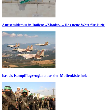
Antisemitismus in Italien: «Zionist» – Das neue Wort für Jude
Israels Kampfflugzeugbau aus der Mottenkiste holen