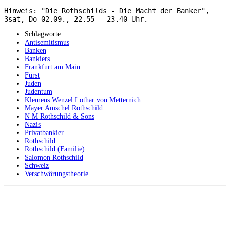
Hinweis: "Die Rothschilds - Die Macht der Banker", 
3sat, Do 02.09., 22.55 - 23.40 Uhr.
Schlagworte
Antisemitismus
Banken
Bankiers
Frankfurt am Main
Fürst
Juden
Judentum
Klemens Wenzel Lothar von Metternich
Mayer Amschel Rothschild
N M Rothschild & Sons
Nazis
Privatbankier
Rothschild
Rothschild (Familie)
Salomon Rothschild
Schweiz
Verschwörungstheorie
Facebook
X
Telegram
WhatsApp