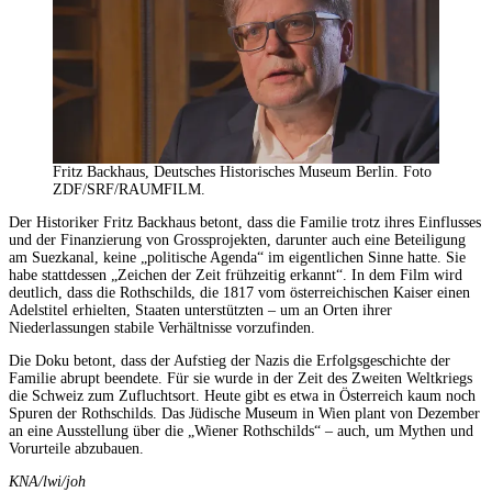
Fritz Backhaus, Deutsches Historisches Museum Berlin. Foto
ZDF/SRF/RAUMFILM.
Der Historiker Fritz Backhaus betont, dass die Familie trotz ihres Einflusses
und der Finanzierung von Grossprojekten, darunter auch eine Beteiligung
am Suezkanal, keine „politische Agenda“ im eigentlichen Sinne hatte. Sie
habe stattdessen „Zeichen der Zeit frühzeitig erkannt“. In dem Film wird
deutlich, dass die Rothschilds, die 1817 vom österreichischen Kaiser einen
Adelstitel erhielten, Staaten unterstützten – um an Orten ihrer
Niederlassungen stabile Verhältnisse vorzufinden.
Die Doku betont, dass der Aufstieg der Nazis die Erfolgsgeschichte der
Familie abrupt beendete. Für sie wurde in der Zeit des Zweiten Weltkriegs
die Schweiz zum Zufluchtsort. Heute gibt es etwa in Österreich kaum noch
Spuren der Rothschilds. Das Jüdische Museum in Wien plant von Dezember
an eine Ausstellung über die „Wiener Rothschilds“ – auch, um Mythen und
Vorurteile abzubauen.
KNA/lwi/joh