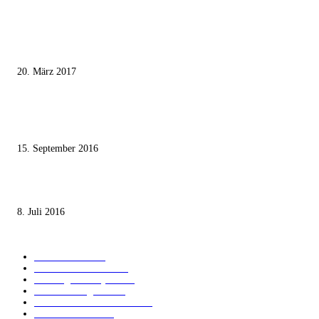
MEISTKOMMENTIERT
Wie der Iran den israelischen Golan «befreien» will
20. März 2017
Knesset-Abgeordnete Hanin Zoabi: „Wir können der Idee eines jüdischen
Staates nicht zustimmen“
15. September 2016
Die unerwünschte Offenbarung eines deutschen Syrers
8. Juli 2016
KATEGORIEN
International
1821
Audiatur Exklusiv
1623
Meinung & Analyse
1544
Israel und Region
1017
Aktuelle Kurznachrichten
637
Jüdisches Leben
371