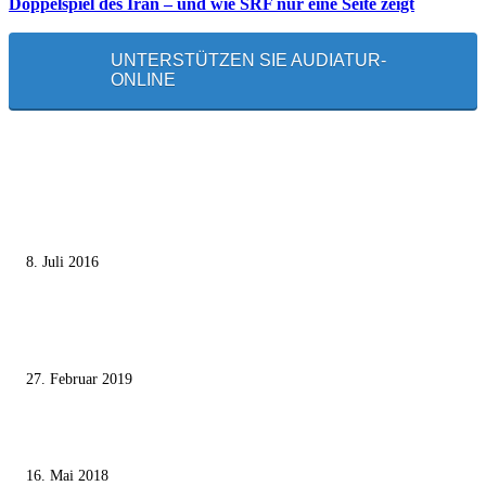
Doppelspiel des Iran – und wie SRF nur eine Seite zeigt
UNTERSTÜTZEN SIE AUDIATUR-
ONLINE
MEISTGELESEN
Die unerwünschte Offenbarung eines deutschen Syrers
8. Juli 2016
Pressefreiheit Fehlanzeige – Wie deutsche Politiker unliebsame Journaliste
mundtot machen wollen
27. Februar 2019
Ägypter stoppten die Gaza-Grenzunruhen
16. Mai 2018