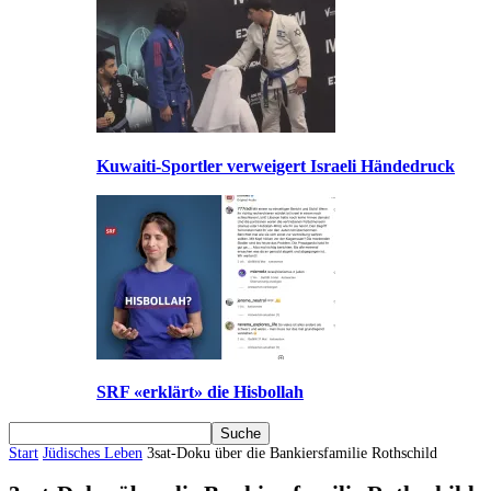
Kuwaiti-Sportler verweigert Israeli Händedruck
SRF «erklärt» die Hisbollah
Start
Jüdisches Leben
3sat-Doku über die Bankiersfamilie Rothschild