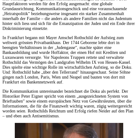
Hauptfaktoren werden für den Erfolg ausgemacht: eine globale
Grundausrichtung, Kommunikationsgeschick und eine vorausschauende
„Heiratspolitik“ beziehungsweise insgesamt ein starker Zusammenhalt
innerhalb der Familie – die anders als andere Familien nicht das Judentum
hinter sich liess und sich für die Emanzipation der Juden und ein Ende ihrer
Diskriminierung einsetzte.
In Frankfurt begann mit Mayer Amschel Rothschild der Aufstieg zum
weltweit grössten Privatbankhaus. Der 1744 Geborene lebte dort in
beengten Verhältnissen in der „Judengasse“, machte später eine
Bankausbildung und wurde Hoffaktor, der einen Hof mit Krediten und
Luxuswaren versorgte. Vor Napoleons Truppen rettete und verwaltete
Rothschild das Vermögen des Landgrafen Wilhelm IX von Hessen-Kassel.
Dies spielte eine wichtige Rolle im wirtschaftlichen Aufstieg, so die Doku.
Und: Rothschild habe „über den Tellerrand“ hinausgeschaut. Seine Söhne
gingen nach London, Paris, Wien und Neapel und bauten von dort mit
Frankfurt ein Bankennetzwerk auf.
Die Kommunikation untereinander bezeichnet die Doku als perfekt. Der
Historiker Peter Eigner spricht von einem „ausgezeichneten System von
Brieftauben“ sowie einem europäischen Netz von Gewährsleuten, über die
Informationen, die für die Finanzwelt wichtig waren, zügig weitergereicht
worden seien. Rothschilds Reichtum und Erfolg riefen Neider auf den Plan
– und eben auch Antisemitismus.