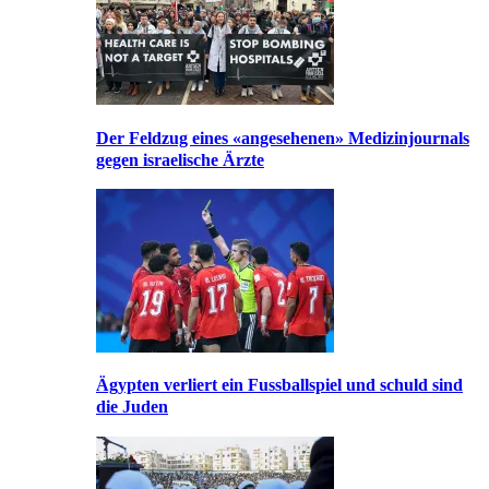
Der Feldzug eines «angesehenen» Medizinjournals
gegen israelische Ärzte
Ägypten verliert ein Fussballspiel und schuld sind
die Juden