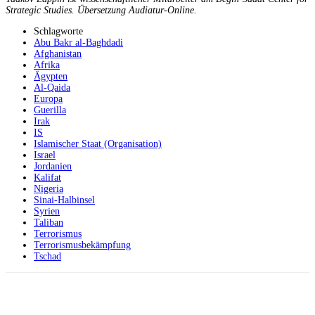
Strategic Studies. Übersetzung Audiatur-Online.
Schlagworte
Abu Bakr al-Baghdadi
Afghanistan
Afrika
Ägypten
Al-Qaida
Europa
Guerilla
Irak
IS
Islamischer Staat (Organisation)
Israel
Jordanien
Kalifat
Nigeria
Sinai-Halbinsel
Syrien
Taliban
Terrorismus
Terrorismusbekämpfung
Tschad