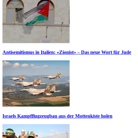
Antisemitismus in Italien: «Zionist» – Das neue Wort für Jude
Israels Kampfflugzeugbau aus der Mottenkiste holen