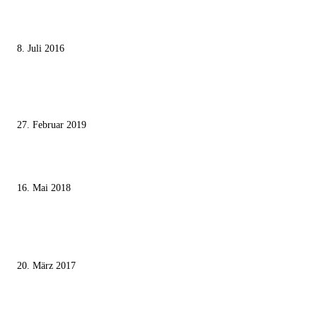
Die unerwünschte Offenbarung eines deutschen Syrers
8. Juli 2016
Pressefreiheit Fehlanzeige – Wie deutsche Politiker unliebsame Journaliste
mundtot machen wollen
27. Februar 2019
Ägypter stoppten die Gaza-Grenzunruhen
16. Mai 2018
MEISTKOMMENTIERT
Wie der Iran den israelischen Golan «befreien» will
20. März 2017
Knesset-Abgeordnete Hanin Zoabi: „Wir können der Idee eines jüdischen