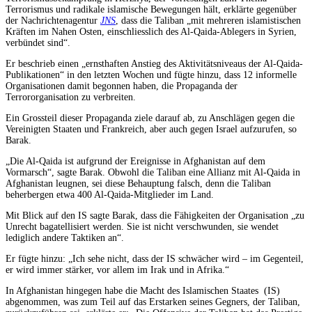
Terrorismus und radikale islamische Bewegungen hält, erklärte gegenüber
der Nachrichtenagentur
JNS
, dass die Taliban „mit mehreren islamistischen
Kräften im Nahen Osten, einschliesslich des Al-Qaida-Ablegers in Syrien,
verbündet sind“.
Er beschrieb einen „ernsthaften Anstieg des Aktivitätsniveaus der Al-Qaida-
Publikationen“ in den letzten Wochen und fügte hinzu, dass 12 informelle
Organisationen damit begonnen haben, die Propaganda der
Terrororganisation zu verbreiten.
Ein Grossteil dieser Propaganda ziele darauf ab, zu Anschlägen gegen die
Vereinigten Staaten und Frankreich, aber auch gegen Israel aufzurufen, so
Barak.
„Die Al-Qaida ist aufgrund der Ereignisse in Afghanistan auf dem
Vormarsch“, sagte Barak. Obwohl die Taliban eine Allianz mit Al-Qaida in
Afghanistan leugnen, sei diese Behauptung falsch, denn die Taliban
beherbergen etwa 400 Al-Qaida-Mitglieder im Land.
Mit Blick auf den IS sagte Barak, dass die Fähigkeiten der Organisation „zu
Unrecht bagatellisiert werden. Sie ist nicht verschwunden, sie wendet
lediglich andere Taktiken an“.
Er fügte hinzu: „Ich sehe nicht, dass der IS schwächer wird – im Gegenteil,
er wird immer stärker, vor allem im Irak und in Afrika.“
In Afghanistan hingegen habe die Macht des Islamischen Staates (IS)
abgenommen, was zum Teil auf das Erstarken seines Gegners, der Taliban,