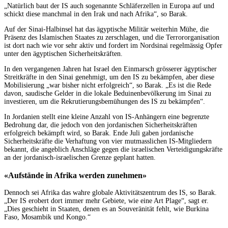
„Natürlich baut der IS auch sogenannte Schläferzellen in Europa auf und
schickt diese manchmal in den Irak und nach Afrika“, so Barak.
Auf der Sinai-Halbinsel hat das ägyptische Militär weiterhin Mühe, die
Präsenz des Islamischen Staates zu zerschlagen, und die Terrororganisation
ist dort nach wie vor sehr aktiv und fordert im Nordsinai regelmässig Opfer
unter den ägyptischen Sicherheitskräften.
In den vergangenen Jahren hat Israel den Einmarsch grösserer ägyptischer
Streitkräfte in den Sinai genehmigt, um den IS zu bekämpfen, aber diese
Mobilisierung „war bisher nicht erfolgreich“, so Barak. „Es ist die Rede
davon, saudische Gelder in die lokale Beduinenbevölkerung im Sinai zu
investieren, um die Rekrutierungsbemühungen des IS zu bekämpfen“.
In Jordanien stellt eine kleine Anzahl von IS-Anhängern eine begrenzte
Bedrohung dar, die jedoch von den jordanischen Sicherheitskräften
erfolgreich bekämpft wird, so Barak. Ende Juli gaben jordanische
Sicherheitskräfte die Verhaftung von vier mutmasslichen IS-Mitgliedern
bekannt, die angeblich Anschläge gegen die israelischen Verteidigungskräfte
an der jordanisch-israelischen Grenze geplant hatten.
«Aufstände in Afrika werden zunehmen»
Dennoch sei Afrika das wahre globale Aktivitätszentrum des IS, so Barak.
„Der IS erobert dort immer mehr Gebiete, wie eine Art Plage“, sagt er.
„Dies geschieht in Staaten, denen es an Souveränität fehlt, wie Burkina
Faso, Mosambik und Kongo.“