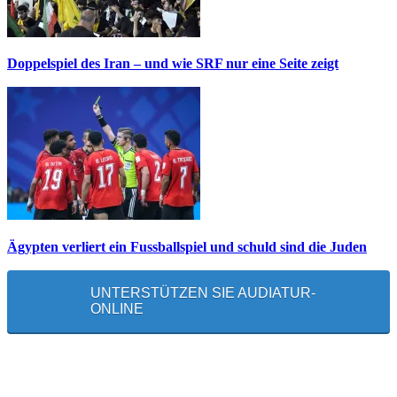
Doppelspiel des Iran – und wie SRF nur eine Seite zeigt
Ägypten verliert ein Fussballspiel und schuld sind die Juden
UNTERSTÜTZEN SIE AUDIATUR-
ONLINE
MEISTGELESEN