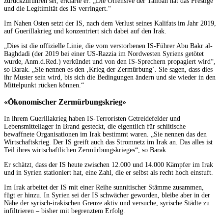
zurückzuführen sei, erklärte er: „Die Offensive der Taliban hat das Prestige
und die Legitimität des IS verringert.“
Im Nahen Osten setzt der IS, nach dem Verlust seines Kalifats im Jahr 2019,
auf Guerillakrieg und konzentriert sich dabei auf den Irak.
„Dies ist die offizielle Linie, die vom verstorbenen IS-Führer Abu Bakr al-
Baghdadi (der 2019 bei einer US-Razzia im Nordwesten Syriens getötet
wurde, Anm.d.Red.) verkündet und von den IS-Sprechern propagiert wird“,
so Barak. „Sie nennen es den ‚Krieg der Zermürbung‘. Sie sagen, dass dies
ihr Muster sein wird, bis sich die Bedingungen ändern und sie wieder in den
Mittelpunkt rücken können.“
«Ökonomischer Zermürbungskrieg»
In ihrem Guerillakrieg haben IS-Terroristen Getreidefelder und
Lebensmittellager in Brand gesteckt, die eigentlich für schiitische
bewaffnete Organisationen im Irak bestimmt waren. „Sie nennen das den
Wirtschaftskrieg. Der IS greift auch das Stromnetz im Irak an. Das alles ist
Teil ihres wirtschaftlichen Zermürbungskrieges“, so Barak.
Er schätzt, dass der IS heute zwischen 12.000 und 14.000 Kämpfer im Irak
und in Syrien stationiert hat, eine Zahl, die er selbst als recht hoch einstuft.
Im Irak arbeitet der IS mit einer Reihe sunnitischer Stämme zusammen,
fügt er hinzu. In Syrien sei der IS schwächer geworden, bleibe aber in der
Nähe der syrisch-irakischen Grenze aktiv und versuche, syrische Städte zu
infiltrieren – bisher mit begrenztem Erfolg.