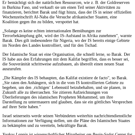
Er bemächtigt sich der natürlichen Ressourcen, wie z. B. der Goldreserven
in Burkina Faso, und verkauft sie um einen Teil seiner Aktivitäten zu
finanzieren, berichtet Barak und fügt hinzu, dass der IS in seiner offiziellen
Wochenzeitschrift Al-Naba die Versuche afrikanischer Staaten, eine
Koalition gegen ihn zu bilden, verspottet hat.
„Solange es keine echten internationalen Bemühungen zur
Terrorbekämpfung gibt, wird der IS-Aufstand in Afrika zunehmen“, warnte
Barak. Dies gilt insbesondere für Nigeria, wo der IS bereits einige Gebiete
im Norden des Landes kontrolliert, und für den Tschad.
Der Islamische Staat sei eine Organisation, die schnell lerne, so Barak. Der
IS habe aus den Erfahrungen mit dem Kalifat begriffen, dass es besser sei,
die Souveränität schrittweise aufzubauen, als übereilt einen neuen Staat
auszurufen.
„Die Kämpfer des IS behaupten, das Kalifat existiere de facto“, so Barak.
„Sie raten den Anhängern, sich in die vom IS kontrollierten Gebiete zu
begeben, um den ‚richtigen‘ Lebensstil beizubehalten, und sie planen, in
Zukunft alle zu überraschen. Sie zitieren Aufzeichnungen von
Überlieferungen des islamischen Propheten Mohammed, um ihre
Darstellung zu untermauern und glauben, dass sie ein göttliches Versprechen
auf ihrer Seite haben.“
Israel seinerseits werde seinen Verbündeten weiterhin nachrichtendienstliche
Informationen zur Verfügung stellen, um die Pläne des Islamischen Staates
zu bekämpfen und zu vereiteln, bekräftigte Barak.
Yaakov Lappin ist wissenschaftlicher Mitarbeiter am Begin-Sadat Center for