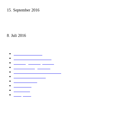
Staates nicht zustimmen“
15. September 2016
Die unerwünschte Offenbarung eines deutschen Syrers
8. Juli 2016
KATEGORIEN
International
1821
Audiatur Exklusiv
1623
Meinung & Analyse
1544
Israel und Region
1016
Aktuelle Kurznachrichten
637
Jüdisches Leben
371
Innovation
224
Medien
112
Italiano
96
Français
91