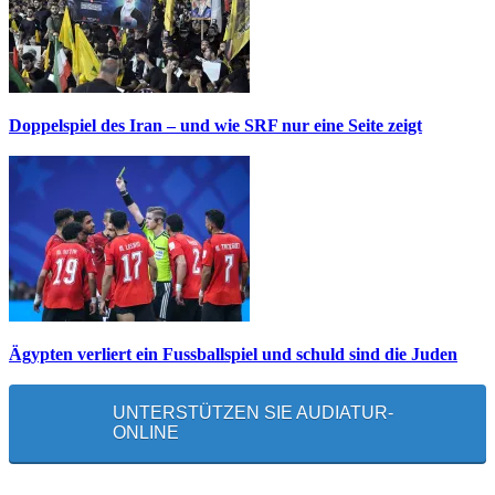
Doppelspiel des Iran – und wie SRF nur eine Seite zeigt
Ägypten verliert ein Fussballspiel und schuld sind die Juden
UNTERSTÜTZEN SIE AUDIATUR-
ONLINE