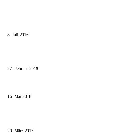
MEISTGELESEN
Die unerwünschte Offenbarung eines deutschen Syrers
8. Juli 2016
Pressefreiheit Fehlanzeige – Wie deutsche Politiker unliebsame Journaliste
mundtot machen wollen
27. Februar 2019
Ägypter stoppten die Gaza-Grenzunruhen
16. Mai 2018
MEISTKOMMENTIERT
Wie der Iran den israelischen Golan «befreien» will
20. März 2017