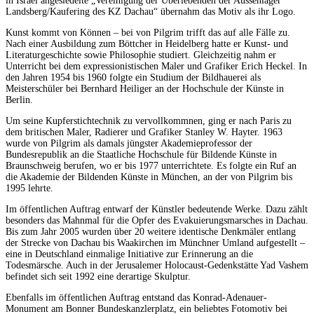
in Israel angesiedelte „Vereinigung der Überlebenden der Aussenlager
Landsberg/Kaufering des KZ Dachau“ übernahm das Motiv als ihr Logo.
Kunst kommt von Können – bei von Pilgrim trifft das auf alle Fälle zu.
Nach einer Ausbildung zum Böttcher in Heidelberg hatte er Kunst- und
Literaturgeschichte sowie Philosophie studiert. Gleichzeitig nahm er
Unterricht bei dem expressionistischen Maler und Grafiker Erich Heckel. In
den Jahren 1954 bis 1960 folgte ein Studium der Bildhauerei als
Meisterschüler bei Bernhard Heiliger an der Hochschule der Künste in
Berlin.
Um seine Kupferstichtechnik zu vervollkommnen, ging er nach Paris zu
dem britischen Maler, Radierer und Grafiker Stanley W. Hayter. 1963
wurde von Pilgrim als damals jüngster Akademieprofessor der
Bundesrepublik an die Staatliche Hochschule für Bildende Künste in
Braunschweig berufen, wo er bis 1977 unterrichtete. Es folgte ein Ruf an
die Akademie der Bildenden Künste in München, an der von Pilgrim bis
1995 lehrte.
Im öffentlichen Auftrag entwarf der Künstler bedeutende Werke. Dazu zählt
besonders das Mahnmal für die Opfer des Evakuierungsmarsches in Dachau.
Bis zum Jahr 2005 wurden über 20 weitere identische Denkmäler entlang
der Strecke von Dachau bis Waakirchen im Münchner Umland aufgestellt –
eine in Deutschland einmalige Initiative zur Erinnerung an die
Todesmärsche. Auch in der Jerusalemer Holocaust-Gedenkstätte Yad Vashem
befindet sich seit 1992 eine derartige Skulptur.
Ebenfalls im öffentlichen Auftrag entstand das Konrad-Adenauer-
Monument am Bonner Bundeskanzlerplatz, ein beliebtes Fotomotiv bei