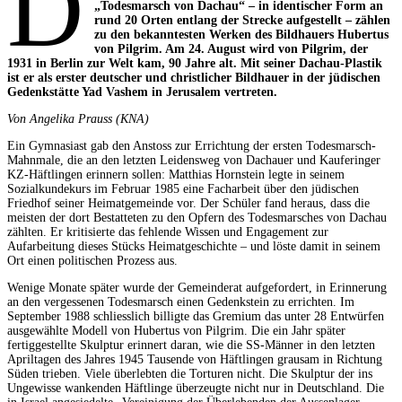
D
„Todesmarsch von Dachau“ – in identischer Form an
rund 20 Orten entlang der Strecke aufgestellt – zählen
zu den bekanntesten Werken des Bildhauers Hubertus
von Pilgrim. Am 24. August wird von Pilgrim, der
1931 in Berlin zur Welt kam, 90 Jahre alt. Mit seiner Dachau-Plastik
ist er als erster deutscher und christlicher Bildhauer in der jüdischen
Gedenkstätte Yad Vashem in Jerusalem vertreten.
Von Angelika Prauss (KNA)
Ein Gymnasiast gab den Anstoss zur Errichtung der ersten Todesmarsch-
Mahnmale, die an den letzten Leidensweg von Dachauer und Kauferinger
KZ-Häftlingen erinnern sollen: Matthias Hornstein legte in seinem
Sozialkundekurs im Februar 1985 eine Facharbeit über den jüdischen
Friedhof seiner Heimatgemeinde vor. Der Schüler fand heraus, dass die
meisten der dort Bestatteten zu den Opfern des Todesmarsches von Dachau
zählten. Er kritisierte das fehlende Wissen und Engagement zur
Aufarbeitung dieses Stücks Heimatgeschichte – und löste damit in seinem
Ort einen politischen Prozess aus.
Wenige Monate später wurde der Gemeinderat aufgefordert, in Erinnerung
an den vergessenen Todesmarsch einen Gedenkstein zu errichten. Im
September 1988 schliesslich billigte das Gremium das unter 28 Entwürfen
ausgewählte Modell von Hubertus von Pilgrim. Die ein Jahr später
fertiggestellte Skulptur erinnert daran, wie die SS-Männer in den letzten
Apriltagen des Jahres 1945 Tausende von Häftlingen grausam in Richtung
Süden trieben. Viele überlebten die Torturen nicht. Die Skulptur der ins
Ungewisse wankenden Häftlinge überzeugte nicht nur in Deutschland. Die