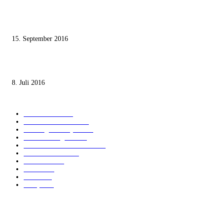
Knesset-Abgeordnete Hanin Zoabi: „Wir können der Idee eines jüdischen
Staates nicht zustimmen“
15. September 2016
Die unerwünschte Offenbarung eines deutschen Syrers
8. Juli 2016
KATEGORIEN
International
1821
Audiatur Exklusiv
1623
Meinung & Analyse
1544
Israel und Region
1016
Aktuelle Kurznachrichten
637
Jüdisches Leben
371
Innovation
224
Medien
112
Italiano
96
Français
91