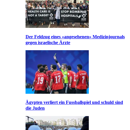
Der Feldzug eines «angesehenen» Medizinjournals
gegen israelische Ärzte
Ägypten verliert ein Fussballspiel und schuld sind
die Juden