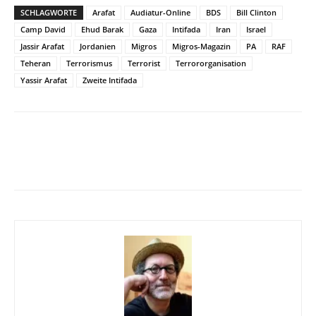
SCHLAGWORTE
Arafat
Audiatur-Online
BDS
Bill Clinton
Camp David
Ehud Barak
Gaza
Intifada
Iran
Israel
Jassir Arafat
Jordanien
Migros
Migros-Magazin
PA
RAF
Teheran
Terrorismus
Terrorist
Terrororganisation
Yassir Arafat
Zweite Intifada
Facebook
X
Telegram
WhatsA