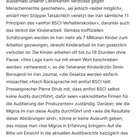
ausserhalb unserer Lieferketten Verstösse gegen
Menschenrechte geschehen», sei jedoch «leider möglich»,
erklärt Herr Stöpper.Tatsächlich verletzt der Iran sämtliche 11
Prinzipien des «amfori BSCI-Verhaltenskodex», darunter auch
das Verbot der Kinderarbeit. Gemäss inoffiziellen
Schätzungen werden im Iran mehr als 7 Millionen Kinder zum
Arbeiten gezwungen, obwohl Kinderarbeit im Iran gesetzlich
verboten ist. Die Kinder arbeiten oft bis zu 19 Stunden ohne
Pause. «Ihre Lage kann nur mit einem Wort beschrieben
werden: verheerend.», so die Teheraner Kinderärztin Simin
Boroujerdi im Iran Journal, «die Gesetze werden einfach
missachtet.»Nach Rücksprache mit amfori BSCI teilt
Pressesprecher Pierre Strub mit, dass amfori BSCI selbst
keine Audits durchführt, dafür seien «akkreditierte Firmen für
die Auditierung der Produzenten» zuständig. Darüber, wie die
Migros im Iran diese Audits durchführt und «was die Resultate
dieser Abklärungen sind», könne er keine Auskunft geben,
das müsse man «bei Migros in Erfahrung bringen».Auf die
Bitte um Einsicht in die aktuellen Auditberichte bezüglich des