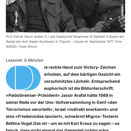
PLO-Führer Yassir Arafat (li.) und Staatschef Muammar Al Gaddafi (Libyen) am
Rande der Anti-Sadat-Konferenz in Tripolis - Libyen im September 1977. Foto
IMAGO / Sven Simon
D
Lesezeit:
6
Minuten
ie rechte Hand zum Victory-Zeichen
erhoben, auf dem bärtigen Gesicht ein
verschmitztes Lächeln. Entsprechend
euphorisch ist die Bildunterschrift:
«Palästinenser-Präsident» Jassir Arafat hätte 1988 in
seiner Rede vor der Uno-Vollversammlung in Genf «den
Terrorismus verurteilt», Israel «indirekt anerkannt» und
eine «Friedensidee lanciert», schwärmt Migros-Texterin
Bettina Vogel.Das ist – um es mit Karl Kraus zu sagen – so
falsch, dass nicht einmal das Gegenteil richtig wäre.