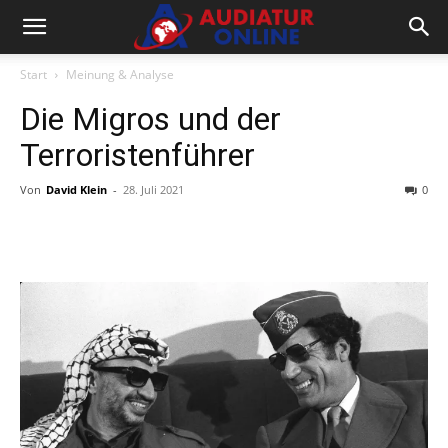
Start
Meinung & Analyse
Die Migros und der
Terroristenführer
Von
David Klein
-
28. Juli 2021
0
Facebook
X
Telegram
WhatsA