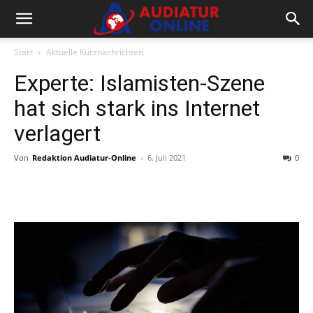
Start
Aktuelle Kurznachrichten
Experte: Islamisten-Szene
hat sich stark ins Internet
verlagert
Von
Redaktion Audiatur-Online
-
6. Juli 2021
0
Facebook
X
Telegram
WhatsA