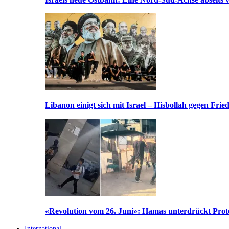
Libanon einigt sich mit Israel – Hisbollah gegen Frie
«Revolution vom 26. Juni»: Hamas unterdrückt Prote
International