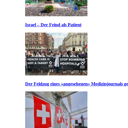
Israel – Der Feind als Patient
Der Feldzug eines «angesehenen» Medizinjournals geg