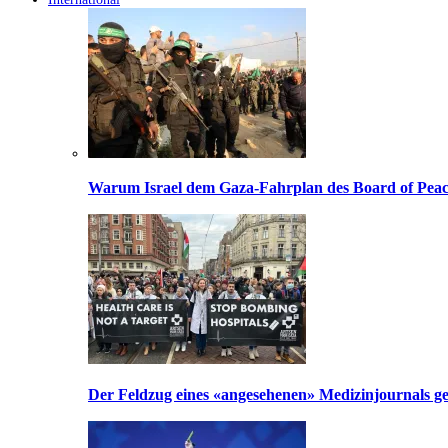
Warum Israel dem Gaza-Fahrplan des Board of Peac
Der Feldzug eines «angesehenen» Medizinjournals geg