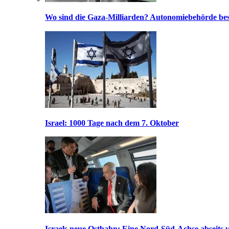
Wo sind die Gaza-Milliarden? Autonomiebehörde bes
Israel: 1000 Tage nach dem 7. Oktober
Israels neue Ostbahn: Eine Nord-Süd-Achse abseits v