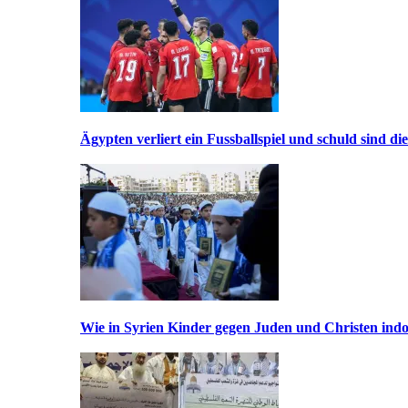
Ägypten verliert ein Fussballspiel und schuld sind di
Wie in Syrien Kinder gegen Juden und Christen indo