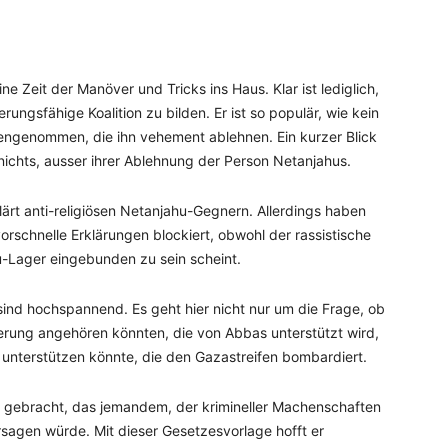
e Zeit der Manöver und Tricks ins Haus. Klar ist lediglich,
rungsfähige Koalition zu bilden. Er ist so populär, wie kein
mengenommen, die ihn vehement ablehnen. Ein kurzer Blick
nichts, ausser ihrer Ablehnung der Person Netanjahus.
lärt anti-religiösen Netanjahu-Gegnern. Allerdings haben
orschnelle Erklärungen blockiert, obwohl der rassistische
u-Lager eingebunden zu sein scheint.
ind hochspannend. Es geht hier nicht nur um die Frage, ob
ierung angehören könnten, die von Abbas unterstützt wird,
unterstützen könnte, die den Gazastreifen bombardiert.
h gebracht, das jemandem, der krimineller Machenschaften
ersagen würde. Mit dieser Gesetzesvorlage hofft er