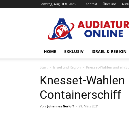
Samstag, August 8, 2026
Kontakt
Über uns
Audi
Audiatur-
Online
HOME
EXKLUSIV
ISRAEL & REGION
Start
Israel und Region
Knesset-Wahlen und ein Su
Knesset-Wahlen 
Containerschiff
Von
Johannes Gerloff
-
29. März 2021
Facebook
X
Telegram