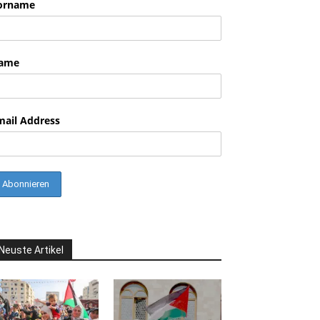
orname
ame
mail Address
Neuste Artikel