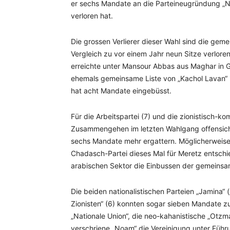
er sechs Mandate an die Parteineugründung „N
verloren hat.
Die grossen Verlierer dieser Wahl sind die geme
Vergleich zu vor einem Jahr neun Sitze verloren.
erreichte unter Mansour Abbas aus Maghar in Ga
ehemals gemeinsame Liste von „Kachol Lavan“ („
hat acht Mandate eingebüsst.
Für die Arbeitspartei (7) und die zionistisch-k
Zusammengehen im letzten Wahlgang offensichtli
sechs Mandate mehr ergattern. Möglicherweise
Chadasch-Partei dieses Mal für Meretz entschi
arabischen Sektor die Einbussen der gemeinsam
Die beiden nationalistischen Parteien „Jamina“ (
Zionisten“ (6) konnten sogar sieben Mandate zule
„Nationale Union“, die neo-kahanistische „Otz
verschriene „Noam“ die Vereinigung unter Führ