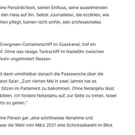
ine Persönlichkeit, seinen Einfluss, seine ausstehenden
den Hass auf ihn. Selbst Journalisten, die erzählen, wie
hen pflegt, kamen nicht umhin, sein professionelles
s Evergreen-Containerschiff im Suezkanal, traf ein
f. Ohne das riesige Tankschiff im Nadelöhr zwischen
ehr ungehindert fliessen.
nd dann unmittelbar danach die Passawoche über die
ideon Sa’ar: „Zum vierten Mal in zwei Jahren hat es
61 Sitzen im Parlament zu bekommen. Ohne Netanjahu lässt
bilden. Ich fordere Netanjahu auf, zur Seite zu treten, Israel
rts zu gehen.“
ne Person gar „eine schrittweise Abnahme und
 war die Wahl vom März 2021 eine Schicksalswahl im Blick