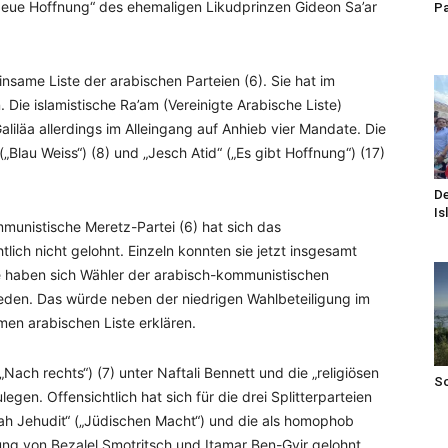
eue Hoffnung“ des ehemaligen Likudprinzen Gideon Sa’ar
Pa
insame Liste der arabischen Parteien (6). Sie hat im
 Die islamistische Ra’am (Vereinigte Arabische Liste)
liläa allerdings im Alleingang auf Anhieb vier Mandate. Die
Blau Weiss“) (8) und „Jesch Atid“ („Es gibt Hoffnung“) (17)
De
Is
ommunistische Meretz-Partei (6) hat sich das
ch nicht gelohnt. Einzeln konnten sie jetzt insgesamt
 haben sich Wähler der arabisch-kommunistischen
eden. Das würde neben der niedrigen Wahlbeteiligung im
en arabischen Liste erklären.
„Nach rechts“) (7) unter Naftali Bennett und die „religiösen
S
gen. Offensichtlich hat sich für die drei Splitterparteien
mah Jehudit“ („Jüdischen Macht“) und die als homophob
ung von Bezalel Smotritsch und Itamar Ben-Gvir gelohnt.