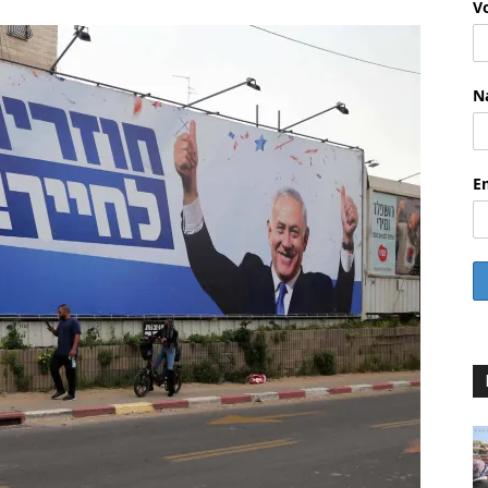
V
N
E