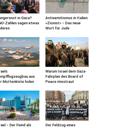
ngersnot in Gaza?
Antisemitismus in Italien:
O-Zahlen sagen etwas
«Zionist» – Das neue
deres
Wort für Jude
raels
Warum Israel dem Gaza-
mpfflugzeugbau aus
Fahrplan des Board of
r Mottenkiste holen
Peace misstraut
rael – Der Feind als
Der Feldzug eines