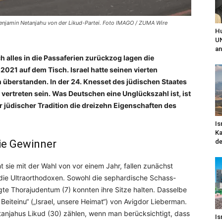
Benjamin Netanjahu von der Likud-Partei. Foto IMAGO / ZUMA Wire
Hu
UN
an
h alles in die Passaferien zurückzog lagen die
021 auf dem Tisch. Israel hatte seinen vierten
 überstanden. In der 24. Knesset des jüdischen Staates
vertreten sein. Was Deutschen eine Unglückszahl ist, ist
ter jüdischer Tradition die dreizehn Eigenschaften des
Is
Ka
die Gewinner
de
t sie mit der Wahl von vor einem Jahr, fallen zunächst
d die Ultraorthodoxen. Sowohl die sephardische Schass-
igte Thorajudentum (7) konnten ihre Sitze halten. Dasselbe
el Beiteinu“ („Israel, unsere Heimat“) von Avigdor Lieberman.
tanjahus Likud (30) zählen, wenn man berücksichtigt, dass
Is