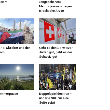
tient
«angesehenen»
Medizinjournals gegen
israelische Ärzte
r 7. Oktober und der
Geht es den Schweizer
lam
Juden gut, geht es der
Schweiz gut
ommerpause
Doppelspiel des Iran –
und wie SRF nur eine
Seite zeigt