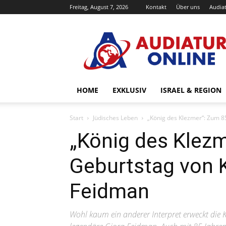
Freitag, August 7, 2026
Kontakt
Über uns
Audiat
Audiatur-
Online
HOME
EXKLUSIV
ISRAEL & REGION
Start
Jüdisches Leben
„König des Klezmer“: Zum 85
„König des Klezm
Geburtstag von K
Feidman
Wohl kaum ein anderer Interpret erweckt die 