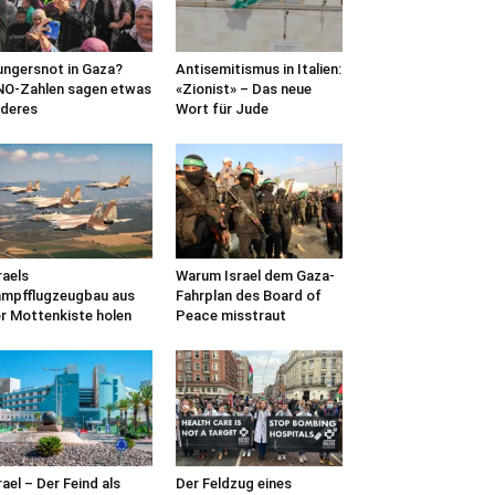
ngersnot in Gaza?
Antisemitismus in Italien:
O-Zahlen sagen etwas
«Zionist» – Das neue
deres
Wort für Jude
raels
Warum Israel dem Gaza-
mpfflugzeugbau aus
Fahrplan des Board of
r Mottenkiste holen
Peace misstraut
rael – Der Feind als
Der Feldzug eines