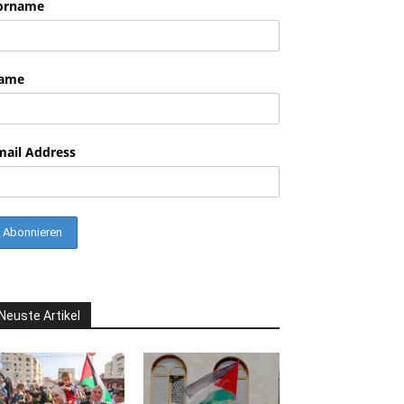
orname
nkedin
ame
mail Address
Neuste Artikel