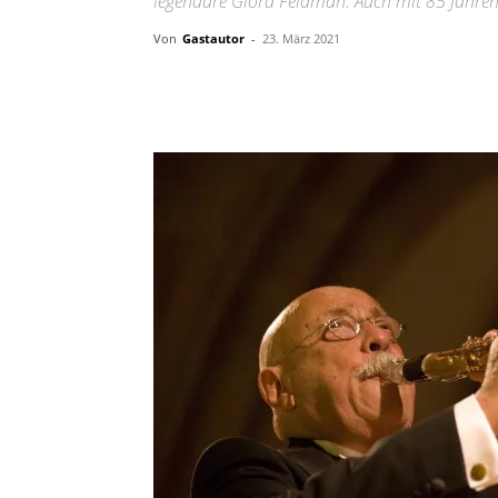
legendäre Giora Feidman. Auch mit 85 Jahren 
Von
Gastautor
-
23. März 2021
Facebook
X
Telegram