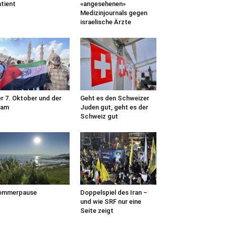
tient
«angesehenen»
Medizinjournals gegen
israelische Ärzte
r 7. Oktober und der
Geht es den Schweizer
lam
Juden gut, geht es der
Schweiz gut
ommerpause
Doppelspiel des Iran –
und wie SRF nur eine
Seite zeigt