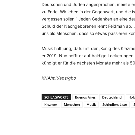
Deutschen und Juden angesprochen, meinte er:
zu Ende. Wir leben in der Gegenwart, und die is
vergessen sollen.“ Jeden Gedanken an eine deu
Schuld der Nachgeborenen lehnt Feidman ab. „W
uns als Menschen, dass so etwas passieren konn
Musik hält jung, dafür ist der „König des Klezm
er 2019. Nun hofft er auf baldige Lockerunge
kündigt er für die nächsten Monate mehr als 
KNA/mit/aps/gbo
SCHLAGWORTE
Buenos Aires
Deutschland
Hol
Klezmer
Menschen
Musik
Schindlers Liste