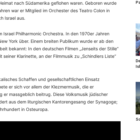
Pa
 Heimat nach Südamerika geflohen waren. Geboren wurde
ahren war er Mitglied im Orchester des Teatro Colon in
h Israel aus.
im Israel Philharmonic Orchestra. In den 1970er Jahren
 New York über. Einem breiten Publikum wurde er ab den
eit bekannt: In den deutschen Filmen „Jenseits der Stille“
 seiner Klarinette, an der Filmmusik zu „Schindlers Liste“
De
Is
alisches Schaffen und gesellschaftlichen Einsatz
te er sich vor allem der Klezmermusik, die er
 er massgeblich beitrug. Diese Volksmusik jüdischer
undert aus dem liturgischen Kantorengesang der Synagoge;
ahrhundert in Osteuropa.
S