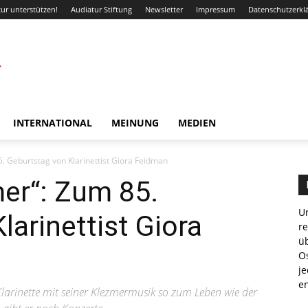
ur unterstützen!
Audiatur Stiftung
Newsletter
Impressum
Datenschutzerkl
INTERNATIONAL
MEINUNG
MEDIEN
. Geburtstag von Klarinettist Giora Feidman
er“: Zum 85.
Un
larinettist Giora
r
ü
Os
je
e
Klarinette mit seiner Klezmermusik so zum Leben wie der