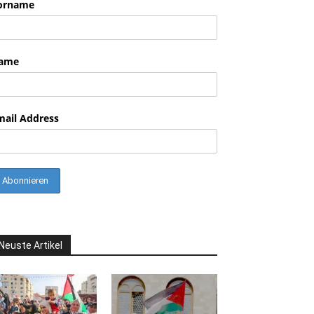
orname
ame
mail Address
Neuste Artikel