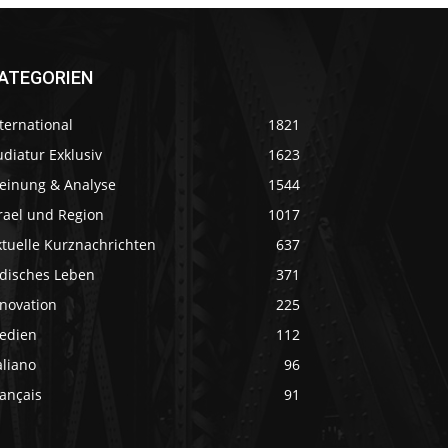
ATEGORIEN
ternational
1821
diatur Exklusiv
1623
einung & Analyse
1544
rael und Region
1017
ktuelle Kurznachrichten
637
üdisches Leben
371
nnovation
225
edien
112
aliano
96
ançais
91