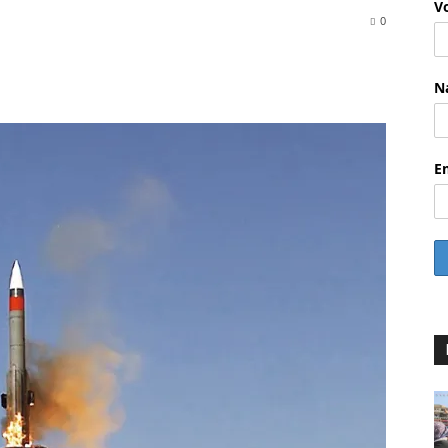
V
0
WhatsApp
Email
Drucken
Linkedin
N
E