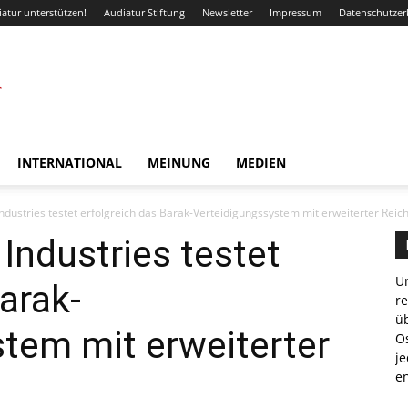
atur unterstützen!
Audiatur Stiftung
Newsletter
Impressum
Datenschutzer
INTERNATIONAL
MEINUNG
MEDIEN
ndustries testet erfolgreich das Barak-Verteidigungssystem mit erweiterter Reic
Industries testet
Un
arak-
r
ü
tem mit erweiterter
Os
je
e