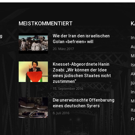
MEISTKOMMENTIERT
K
g
Wie der Iran den israelischen
In
Golan «befreien» will
Au
20. März 2017
M
Is
Knesset-Abgeordnete Hanin
Zoabi: „Wir können der Idee
A
eines jüdischen Staates nicht
zustimmen“
J
15. September 2016
I
Die unerwünschte Offenbarung
M
eines deutschen Syrers
It
8. Juli 2016
Fr