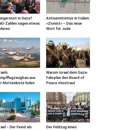
ngersnot in Gaza?
Antisemitismus in Italien:
O-Zahlen sagen etwas
«Zionist» – Das neue
deres
Wort für Jude
raels
Warum Israel dem Gaza-
mpfflugzeugbau aus
Fahrplan des Board of
r Mottenkiste holen
Peace misstraut
rael – Der Feind als
Der Feldzug eines