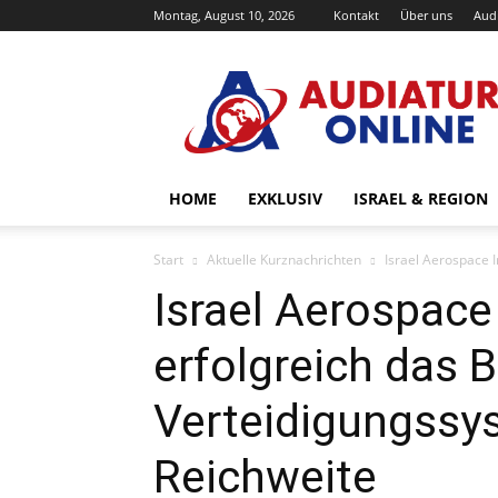
Montag, August 10, 2026
Kontakt
Über uns
Audi
Audiatur-
Online
HOME
EXKLUSIV
ISRAEL & REGION
Start
Aktuelle Kurznachrichten
Israel Aerospace I
Israel Aerospace 
erfolgreich das B
Verteidigungssys
Reichweite