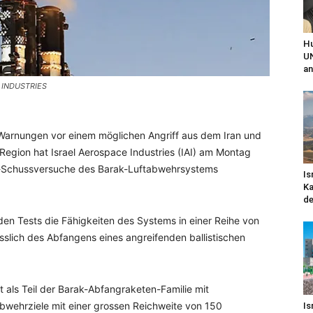
Hu
UN
an
E INDUSTRIES
Warnungen vor einem möglichen Angriff aus dem Iran und
 Region hat Israel Aerospace Industries (IAI) am Montag
ve-Schussversuche des Barak-Luftabwehrsystems
Is
Ka
de
 Tests die Fähigkeiten des Systems in einer Reihe von
sslich des Abfangens eines angreifenden ballistischen
t als Teil der Barak-Abfangraketen-Familie mit
abwehrziele mit einer grossen Reichweite von 150
Is