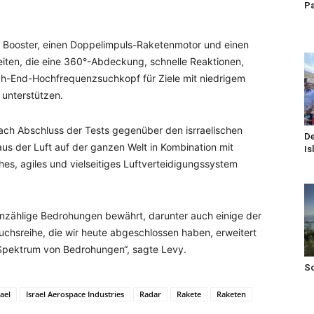
Pa
en Booster, einen Doppelimpuls-Raketenmotor und einen
keiten, die eine 360°-Abdeckung, schnelle Reaktionen,
gh-End-Hochfrequenzsuchkopf für Ziele mit niedrigem
 unterstützen.
ach Abschluss der Tests gegenüber den isrraelischen
De
s der Luft auf der ganzen Welt in Kombination mit
Is
ches, agiles und vielseitiges Luftverteidigungssystem
unzählige Bedrohungen bewährt, darunter auch einige der
suchsreihe, die wir heute abgeschlossen haben, erweitert
 Spektrum von Bedrohungen“, sagte Levy.
S
rael
Israel Aerospace Industries
Radar
Rakete
Raketen