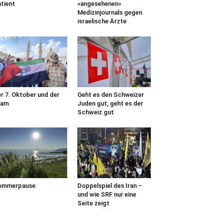
tient
«angesehenen»
Medizinjournals gegen
israelische Ärzte
r 7. Oktober und der
Geht es den Schweizer
lam
Juden gut, geht es der
Schweiz gut
ommerpause
Doppelspiel des Iran –
und wie SRF nur eine
Seite zeigt