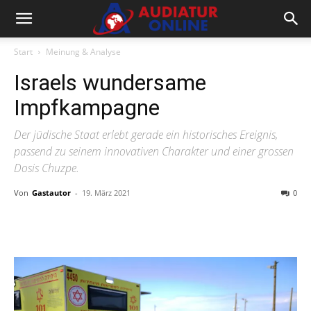
Start
Meinung & Analyse
Israels wundersame
Impfkampagne
Der jüdische Staat erlebt gerade ein historisches Ereignis,
passend zu seinem innovativen Charakter und einer grossen
Dosis Chuzpe.
Von
Gastautor
-
19. März 2021
0
Facebook
X
Telegram
WhatsA