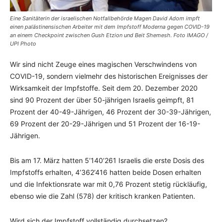
Eine Sanitäterin der israelischen Notfallbehörde Magen David Adom impft
einen palästinensischen Arbeiter mit dem Impfstoff Moderna gegen COVID-19
an einem Checkpoint zwischen Gush Etzion und Beit Shemesh. Foto IMAGO /
UPI Photo
Wir sind nicht Zeuge eines magischen Verschwindens von
COVID-19, sondern vielmehr des historischen Ereignisses der
Wirksamkeit der Impfstoffe. Seit dem 20. Dezember 2020
sind 90 Prozent der über 50-jährigen Israelis geimpft, 81
Prozent der 40-49-Jährigen, 46 Prozent der 30-39-Jährigen,
69 Prozent der 20-29-Jährigen und 51 Prozent der 16-19-
Jährigen.
Bis am 17. März hatten 5’140’261 Israelis die erste Dosis des
Impfstoffs erhalten, 4’362’416 hatten beide Dosen erhalten
und die Infektionsrate war mit 0,76 Prozent stetig rückläufig,
ebenso wie die Zahl (578) der kritisch kranken Patienten.
Wird sich der Impfstoff vollständig durchsetzen?