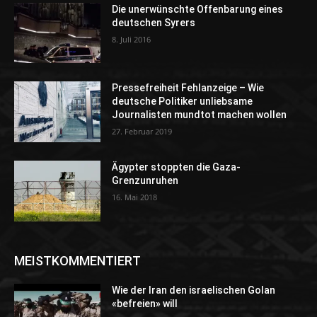
Die unerwünschte Offenbarung eines
deutschen Syrers
8. Juli 2016
Pressefreiheit Fehlanzeige – Wie
deutsche Politiker unliebsame
Journalisten mundtot machen wollen
27. Februar 2019
Ägypter stoppten die Gaza-
Grenzunruhen
16. Mai 2018
MEISTKOMMENTIERT
Wie der Iran den israelischen Golan
«befreien» will