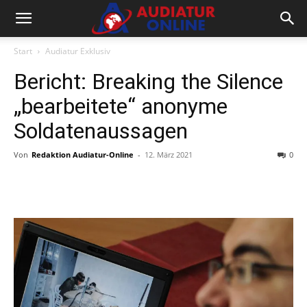
Start
Audiatur Exklusiv
Bericht: Breaking the Silence
„bearbeitete“ anonyme
Soldatenaussagen
Von
Redaktion Audiatur-Online
-
12. März 2021
0
Facebook
X
Telegram
WhatsA