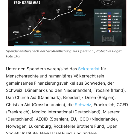
Spendenanstieg nach der Veröffentlichung zur Operation „Protective Edge“.
Foto zVg
Unter den Spendern waren/sind das
Sekretariat
für
Menschenrechte und humanitäres Völkerrecht (ein
gemeinsames Finanzierungsvehikel aus Schweden, der
Schweiz, Dänemark und den Niederlanden), Trocaire (Irland),
Dan Church Aid (Dänemark), Broederlijk Delen (Belgien),
Christian Aid (Grossbritannien), die
Schweiz
, Frankreich, CCFD
(Frankreich), Medico International (Deutschland), Misereor
(Deutschland), AECID (Spanien), EU, ICCO (Niederlande),
Norwegen, Luxemburg, Rockefeller Brothers Fund, Open
Society Institute, New Israel Fund, und andere.