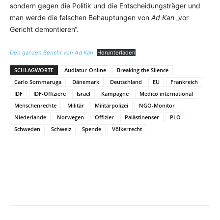
sondern gegen die Politik und die Entscheidungsträger und
man werde die falschen Behauptungen von
Ad Kan
„vor
Gericht demontieren“.
Den ganzen Bericht von Ad Kan
Herunterladen
SCHLAGWORTE
Audiatur-Online
Breaking the Silence
Carlo Sommaruga
Dänemark
Deutschland
EU
Frankreich
IDF
IDF-Offiziere
Israel
Kampagne
Medico international
Menschenrechte
Militär
Militärpolizei
NGO-Monitor
Niederlande
Norwegen
Offizier
Palästinenser
PLO
Schweden
Schweiz
Spende
Völkerrecht
Facebook
X
Telegram
WhatsA