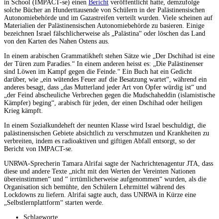
in School (IMPACT-se) einen
Bericht
veröffentlicht hatte, demzufolge
solche Bücher an Hunderttausende von Schülern in der Palästinensischen
Autonomiebehörde und im Gazastreifen verteilt wurden. Viele scheinen auf
Materialien der Palästinensischen Autonomiebehörde zu basieren. Einige
bezeichnen Israel fälschlicherweise als „Palästina“ oder löschen das Land
von den Karten des Nahen Ostens aus.
In einem arabischen Grammatikheft stehen Sätze wie „Der Dschihad ist eine
der Türen zum Paradies.“ In einem anderen heisst es: „Die Palästinenser
sind Löwen im Kampf gegen die Feinde.“ Ein Buch hat ein Gedicht
darüber, wie „ein wütendes Feuer auf die Besatzung wartet“, während ein
anderes besagt, dass „das Mutterland jeder Art von Opfer würdig ist“ und
„der Feind abscheuliche Verbrechen gegen die Mudschaheddin (islamistische
Kämpfer) beging“, arabisch für jeden, der einen Dschihad oder heiligen
Krieg kämpft.
In einem Sozialkundeheft der neunten Klasse wird Israel beschuldigt, die
palästinensischen Gebiete absichtlich zu verschmutzen und Krankheiten zu
verbreiten, indem es radioaktiven und giftigen Abfall entsorgt, so der
Bericht von IMPACT-se.
UNRWA-Sprecherin Tamara Alrifai sagte der Nachrichtenagentur JTA, dass
diese und andere Texte „nicht mit den Werten der Vereinten Nationen
übereinstimmen“ und “ irrtümlicherweise aufgenommen“ wurden, als die
Organisation sich bemühte, den Schülern Lehrmittel während des
Lockdowns zu liefern. Alrifai sagte auch, dass UNRWA in Kürze eine
„Selbstlernplattform“ starten werde.
Schlagworte