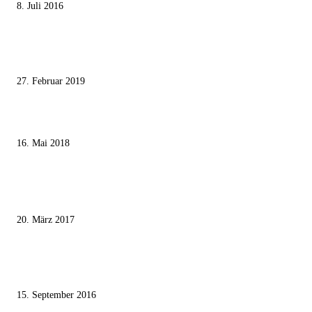
8. Juli 2016
Pressefreiheit Fehlanzeige – Wie deutsche Politiker unliebsame Journaliste
mundtot machen wollen
27. Februar 2019
Ägypter stoppten die Gaza-Grenzunruhen
16. Mai 2018
MEISTKOMMENTIERT
Wie der Iran den israelischen Golan «befreien» will
20. März 2017
Knesset-Abgeordnete Hanin Zoabi: „Wir können der Idee eines jüdischen
Staates nicht zustimmen“
15. September 2016