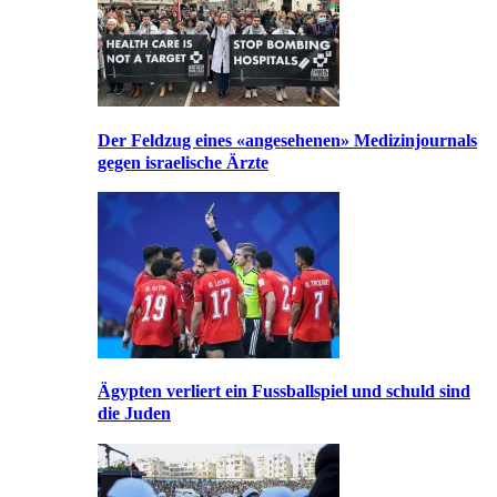
Der Feldzug eines «angesehenen» Medizinjournals
gegen israelische Ärzte
Ägypten verliert ein Fussballspiel und schuld sind
die Juden