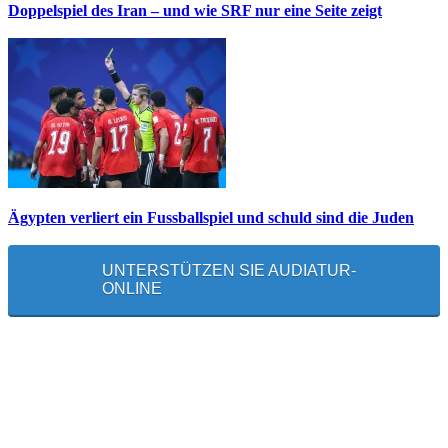
Doppelspiel des Iran – und wie SRF nur eine Seite zeigt
Ägypten verliert ein Fussballspiel und schuld sind die Juden
UNTERSTÜTZEN SIE AUDIATUR-
ONLINE
MEISTGELESEN
Die unerwünschte Offenbarung eines deutschen Syrers