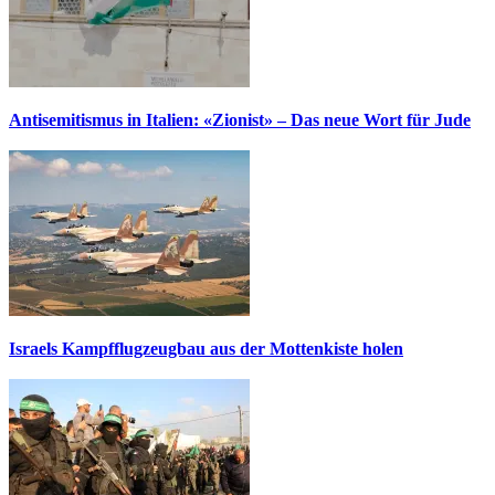
Antisemitismus in Italien: «Zionist» – Das neue Wort für Jude
Israels Kampfflugzeugbau aus der Mottenkiste holen