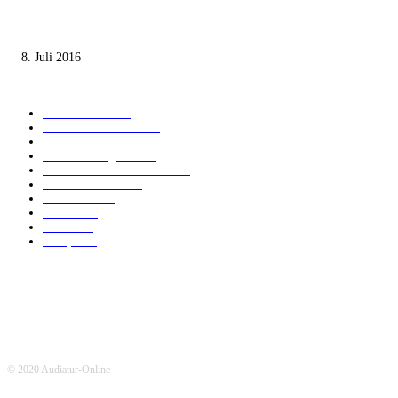
Die unerwünschte Offenbarung eines deutschen Syrers
8. Juli 2016
KATEGORIEN
International
1821
Audiatur Exklusiv
1623
Meinung & Analyse
1544
Israel und Region
1016
Aktuelle Kurznachrichten
637
Jüdisches Leben
371
Innovation
224
Medien
112
Italiano
96
Français
91
© 2020 Audiatur-Online