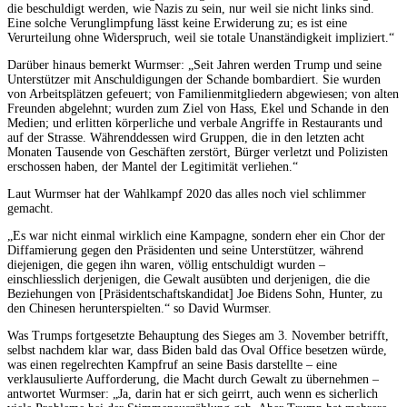
die beschuldigt werden, wie Nazis zu sein, nur weil sie nicht links sind.
Eine solche Verunglimpfung lässt keine Erwiderung zu; es ist eine
Verurteilung ohne Widerspruch, weil sie totale Unanständigkeit impliziert.“
Darüber hinaus bemerkt Wurmser: „Seit Jahren werden Trump und seine
Unterstützer mit Anschuldigungen der Schande bombardiert. Sie wurden
von Arbeitsplätzen gefeuert; von Familienmitgliedern abgewiesen; von alten
Freunden abgelehnt; wurden zum Ziel von Hass, Ekel und Schande in den
Medien; und erlitten körperliche und verbale Angriffe in Restaurants und
auf der Strasse. Währenddessen wird Gruppen, die in den letzten acht
Monaten Tausende von Geschäften zerstört, Bürger verletzt und Polizisten
erschossen haben, der Mantel der Legitimität verliehen.“
Laut Wurmser hat der Wahlkampf 2020 das alles noch viel schlimmer
gemacht.
„Es war nicht einmal wirklich eine Kampagne, sondern eher ein Chor der
Diffamierung gegen den Präsidenten und seine Unterstützer, während
diejenigen, die gegen ihn waren, völlig entschuldigt wurden –
einschliesslich derjenigen, die Gewalt ausübten und derjenigen, die die
Beziehungen von [Präsidentschaftskandidat] Joe Bidens Sohn, Hunter, zu
den Chinesen herunterspielten.“ so David Wurmser.
Was Trumps fortgesetzte Behauptung des Sieges am 3. November betrifft,
selbst nachdem klar war, dass Biden bald das Oval Office besetzen würde,
was einen regelrechten Kampfruf an seine Basis darstellte – eine
verklausulierte Aufforderung, die Macht durch Gewalt zu übernehmen –
antwortet Wurmser: „Ja, darin hat er sich geirrt, auch wenn es sicherlich