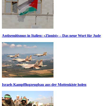
Antisemitismus in Italien: «Zionist» – Das neue Wort für Jude
Israels Kampfflugzeugbau aus der Mottenkiste holen