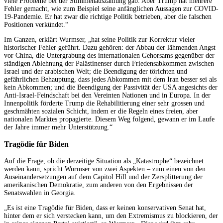
viele Probleme bei der Stimmenauszählung gab. Aber Trump hat mehrere
Fehler gemacht, wie zum Beispiel seine anfänglichen Aussagen zur COVID-
19-Pandemie. Er hat zwar die richtige Politik betrieben, aber die falschen
Positionen verkündet.“
Im Ganzen, erklärt Wurmser, „hat seine Politik zur Korrektur vieler
historischer Fehler geführt. Dazu gehören: der Abbau der lähmenden Angst
vor China, die Untergrabung des internationalen Gehorsams gegenüber der
ständigen Ablehnung der Palästinenser durch Friedensabkommen zwischen
Israel und der arabischen Welt; die Beendigung der törichten und
gefährlichen Behauptung, dass jedes Abkommen mit dem Iran besser sei als
kein Abkommen; und die Beendigung der Passivität der USA angesichts der
Anti-Israel-Feindschaft bei den Vereinten Nationen und in Europa. In der
Innenpolitik förderte Trump die Rehabilitierung einer sehr grossen und
geschmähten sozialen Schicht, indem er die Regeln eines freien, aber
nationalen Marktes propagierte. Diesem Weg folgend, gewann er im Laufe
der Jahre immer mehr Unterstützung.“
Tragödie für Biden
Auf die Frage, ob die derzeitige Situation als „Katastrophe“ bezeichnet
werden kann, spricht Wurmser von zwei Aspekten – zum einen von den
Auseinandersetzungen auf dem Capitol Hill und der Zersplitterung der
amerikanischen Demokratie, zum anderen von den Ergebnissen der
Senatswahlen in Georgia.
„Es ist eine Tragödie für Biden, dass er keinen konservativen Senat hat,
hinter dem er sich verstecken kann, um den Extremismus zu blockieren, der