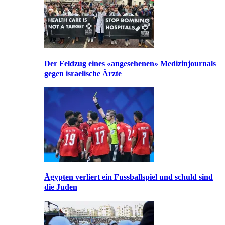
Der Feldzug eines «angesehenen» Medizinjournals
gegen israelische Ärzte
Ägypten verliert ein Fussballspiel und schuld sind
die Juden