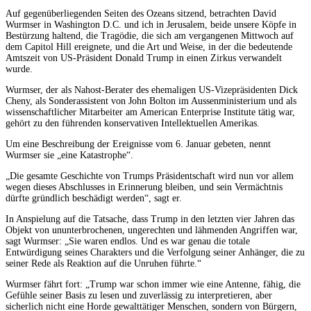
Auf gegenüberliegenden Seiten des Ozeans sitzend, betrachten David
Wurmser in Washington D.C. und ich in Jerusalem, beide unsere Köpfe in
Bestürzung haltend, die Tragödie, die sich am vergangenen Mittwoch auf
dem Capitol Hill ereignete, und die Art und Weise, in der die bedeutende
Amtszeit von US-Präsident Donald Trump in einen Zirkus verwandelt
wurde.
Wurmser, der als Nahost-Berater des ehemaligen US-Vizepräsidenten Dick
Cheny, als Sonderassistent von John Bolton im Aussenministerium und als
wissenschaftlicher Mitarbeiter am American Enterprise Institute tätig war,
gehört zu den führenden konservativen Intellektuellen Amerikas.
Um eine Beschreibung der Ereignisse vom 6. Januar gebeten, nennt
Wurmser sie „eine Katastrophe“.
„Die gesamte Geschichte von Trumps Präsidentschaft wird nun vor allem
wegen dieses Abschlusses in Erinnerung bleiben, und sein Vermächtnis
dürfte gründlich beschädigt werden“, sagt er.
In Anspielung auf die Tatsache, dass Trump in den letzten vier Jahren das
Objekt von ununterbrochenen, ungerechten und lähmenden Angriffen war,
sagt Wurmser: „Sie waren endlos. Und es war genau die totale
Entwürdigung seines Charakters und die Verfolgung seiner Anhänger, die zu
seiner Rede als Reaktion auf die Unruhen führte.“
Wurmser fährt fort: „Trump war schon immer wie eine Antenne, fähig, die
Gefühle seiner Basis zu lesen und zuverlässig zu interpretieren, aber
sicherlich nicht eine Horde gewalttätiger Menschen, sondern von Bürgern,