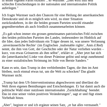
in seiner eigenen Partei existiert“, so Wurmser. „Dies wird ihm sehr
schlechte Entscheidungen in der nationalen und internationalen Politik
auferlegen.“
Ich fragte Wurmser nach den Chancen für eine Heilung der amerikanischen
Demokratie und ob es möglich sein wird, zu einer Situation
zurückzukehren, in der die beiden grossen Parteien sowohl einander
gegenüberstehen als auch friedlich zusammenarbeiten können.
„Es gab schon immer ein grosses gemeinsames patriotisches Feld zwischen
den beiden politischen Parteien des Landes, insbesondere im Hinblick auf
die Idee, dass jedes Individuum ein Träger dessen ist, was unsere Verfassung
‚unveräusserliche Rechte‘ (im Englischen ‚inalienable rights‘, Anm.d.Red)
nennt, die ihm von Gott, der Geschichte oder der Natur verliehen wurden –
kurz, von etwas Grösserem als ihm selbst“, erklärt er. „Aber jetzt hat sich
die [amerikanische] Linke von dieser Prämisse gelöst und neigt zunehmend
zu einer sozialistischen Strömung im Stile von Bernie Sanders.“
Kann es sein, dass Trump in den verbleibenden Tagen, die ihm im Amt
bleiben, noch einmal etwas tut, um die Welt zu schocken? Das glaubt
Wurmser nicht.
„Trump hat dem US-Interventionismus abgeschworen und überlässt die
Welt ihren eigenen Bemühungen und Entscheidungen. Er hat damit auch die
politische Wahl einer nutzlosen internationalen ‚Zurückhaltung‘ beendet.
Das ist eine seiner vielen positiven Veränderungen“, sagt er und fügt einen
Vorbehalt hinzu.
„Aber“, beginnt er und ich ergänze seinen Satz, „er hat alles vermasselt.“