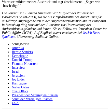
Wurmser mildert meinen Ausdruck und sagt abschliessend: „Sagen wir
‚beschädigt‘.“
Die Journalistin Fiamma Nirenstein war Mitglied des italienischen
Parlaments (2008-2013), wo sie als Vizepräsidentin des Ausschusses für
auswärtige Angelegenheiten in der Abgeordnetenkammer und im Europarat
in Strassburg tätig war und den Ausschuss zur Untersuchung des
Antisemitismus gründete und leitete. Sie ist Fellow am Jerusalem Center for
Public Affairs (JCPA). Auf Englisch zuerst erschienen bei
Jewish News
Syndicate
.
Übersetzung Audiatur-Online
.
Schlagworte
Amerika
Bernie Sanders
Demokratie
Donald Trump
Fiamma Nirenstein
Interview
Israel
Jerusalem
Joe Biden
Kampagne
Naher Osten
Oval Office
Präsident der Vereinigten Staaten
Senat der Vereinigten Staaten
USA