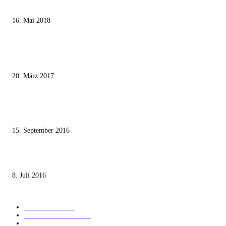
Ägypter stoppten die Gaza-Grenzunruhen
16. Mai 2018
MEISTKOMMENTIERT
Wie der Iran den israelischen Golan «befreien» will
20. März 2017
Knesset-Abgeordnete Hanin Zoabi: „Wir können der Idee eines jüdischen
Staates nicht zustimmen“
15. September 2016
Die unerwünschte Offenbarung eines deutschen Syrers
8. Juli 2016
KATEGORIEN
International
1821
Audiatur Exklusiv
1623
Meinung & Analyse
1544