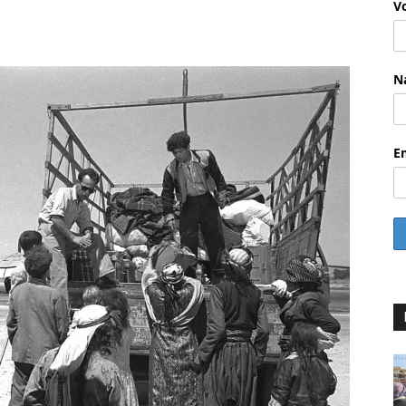
V
WhatsApp
Email
Drucken
Li
N
E