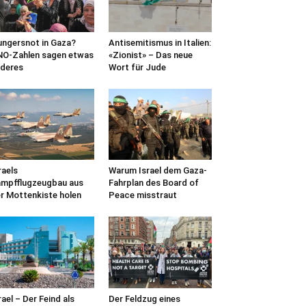
ngersnot in Gaza?
Antisemitismus in Italien:
O-Zahlen sagen etwas
«Zionist» – Das neue
deres
Wort für Jude
raels
Warum Israel dem Gaza-
mpfflugzeugbau aus
Fahrplan des Board of
r Mottenkiste holen
Peace misstraut
rael – Der Feind als
Der Feldzug eines