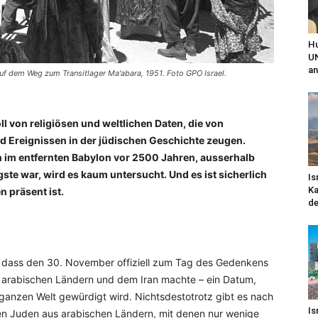
Hu
UN
an
 auf dem Weg zum Transitlager Ma'abara, 1951. Foto GPO Israel.
oll von religiösen und weltlichen Daten, die von
 Ereignissen in der jüdischen Geschichte zeugen.
n im entfernten Babylon vor 2500 Jahren, ausserhalb
gste war, wird es kaum untersucht. Und es ist sicherlich
Is
Ka
 präsent ist.
de
, dass den 30. November offiziell zum Tag des Gedenkens
s arabischen Ländern und dem Iran machte – ein Datum,
ganzen Welt gewürdigt wird. Nichtsdestotrotz gibt es nach
Is
n Juden aus arabischen Ländern, mit denen nur wenige