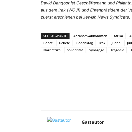
David Dangoor ist Geschäftsmann und Philanthr
aus dem Irak (WOJI) und Ehrenpräsident der Ve
zuerst erschienen bei Jewish News Syndicate. 
SCHLAGWORTE
Abraham-Abkommen
Afrika
A
Gebet
Gebete
Gedenktag
Irak
Juden
Ju
Nordafrika
Solidarität
Synagoge
Tragödie
T
Facebook
X
Telegram
Gastautor