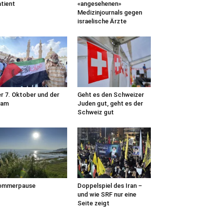
tient
«angesehenen»
Medizinjournals gegen
israelische Ärzte
r 7. Oktober und der
Geht es den Schweizer
lam
Juden gut, geht es der
Schweiz gut
ommerpause
Doppelspiel des Iran –
und wie SRF nur eine
Seite zeigt