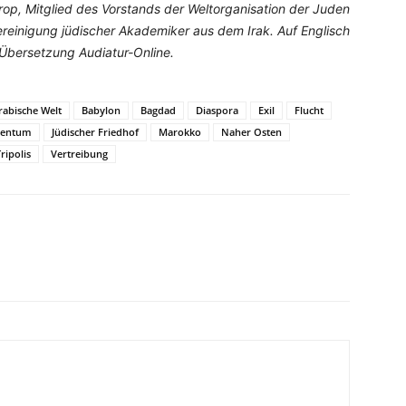
op, Mitglied des Vorstands der Weltorganisation der Juden
reinigung jüdischer Akademiker aus dem Irak. Auf Englisch
Übersetzung Audiatur-Online.
rabische Welt
Babylon
Bagdad
Diaspora
Exil
Flucht
dentum
Jüdischer Friedhof
Marokko
Naher Osten
ripolis
Vertreibung
WhatsApp
Email
Drucken
Li