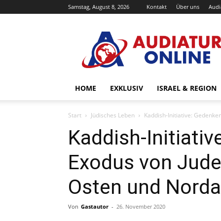
Samstag, August 8, 2026
Kontakt
Über uns
Audi
Audiatur-
Online
HOME
EXKLUSIV
ISRAEL & REGION
Start
Jüdisches Leben
Kaddish-Initiative: Gedenk
Kaddish-Initiati
Exodus von Jud
Osten und Norda
Von
Gastautor
-
26. November 2020