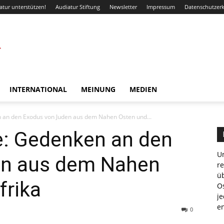
atur unterstützen!
Audiatur Stiftung
Newsletter
Impressum
Datenschutzer
INTERNATIONAL
MEINUNG
MEDIEN
en an den Exodus von Juden aus dem Nahen Osten und...
ve: Gedenken an den
Un
en aus dem Nahen
r
ü
frika
Os
je
e
0