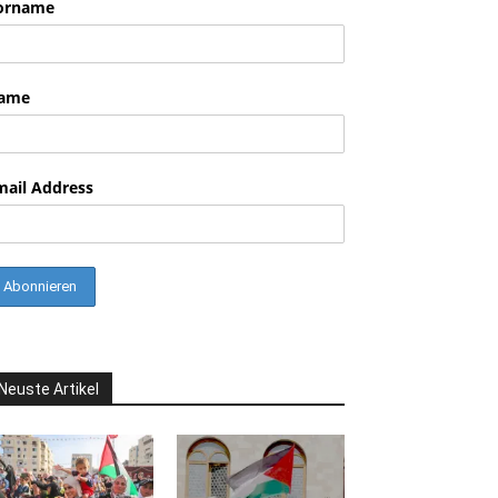
orname
nkedin
ame
mail Address
Neuste Artikel