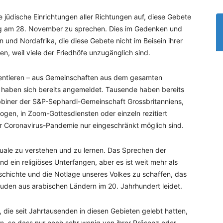
jüdische Einrichtungen aller Richtungen auf, diese Gebete
 am 28. November zu sprechen. Dies im Gedenken und
und Nordafrika, die diese Gebete nicht im Beisein ihrer
n, weil viele der Friedhöfe unzugänglich sind.
äsentieren – aus Gemeinschaften aus dem gesamten
 haben sich bereits angemeldet. Tausende haben bereits
iner der S&P-Sephardi-Gemeinschaft Grossbritanniens,
gen, in Zoom-Gottesdiensten oder einzeln rezitiert
er Coronavirus-Pandemie nur eingeschränkt möglich sind.
uale zu verstehen und zu lernen. Das Sprechen der
 ein religiöses Unterfangen, aber es ist weit mehr als
schichte und die Notlage unseres Volkes zu schaffen, das
uden aus arabischen Ländern im 20. Jahrhundert leidet.
 die seit Jahrtausenden in diesen Gebieten gelebt hatten,
n, so dass nur noch sehr wenig von ihrer Präsenz oder