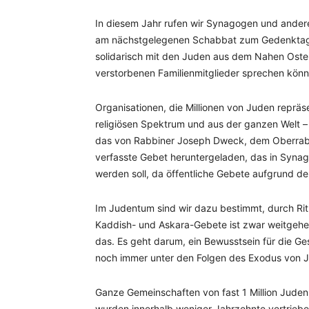
In diesem Jahr rufen wir Synagogen und andere 
am nächstgelegenen Schabbat zum Gedenktag
solidarisch mit den Juden aus dem Nahen Osten 
verstorbenen Familienmitglieder sprechen könne
Organisationen, die Millionen von Juden repr
religiösen Spektrum und aus der ganzen Welt –
das von Rabbiner Joseph Dweck, dem Oberrabb
verfasste Gebet heruntergeladen, das in Synago
werden soll, da öffentliche Gebete aufgrund d
Im Judentum sind wir dazu bestimmt, durch Rit
Kaddish- und Askara-Gebete ist zwar weitgehend
das. Es geht darum, ein Bewusstsein für die Ge
noch immer unter den Folgen des Exodus von J
Ganze Gemeinschaften von fast 1 Million Juden,
wurden innerhalb weniger Jahrzehnte vertriebe