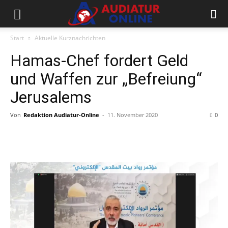
Start
Aktuelle Kurznachrichten
Hamas-Chef fordert Geld
und Waffen zur „Befreiung“
Jerusalems
Von
Redaktion Audiatur-Online
-
11. November 2020
0
Facebook
X
Telegram
WhatsApp