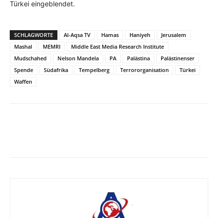
Türkei eingeblendet.
SCHLAGWORTE
Al-Aqsa TV
Hamas
Haniyeh
Jerusalem
Mashal
MEMRI
Middle East Media Research Institute
Mudschahed
Nelson Mandela
PA
Palästina
Palästinenser
Spende
Südafrika
Tempelberg
Terrororganisation
Türkei
Waffen
Facebook
X
Telegram
WhatsApp