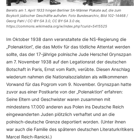
Bereits am 1. April 1933 hingen Berliner SA-Männer Plakate auf, die zum
Boykott jüdischer Geschäfte aufrufen. Foto Bundesarchiv, Bild 102-14468 /
Georg Pahl / CC-BY-SA 3.0, CC BY-SA 3.0 de,
https://commons.wikimedia.org/w/index.php?curid=5415525
Im Oktober 1938 dann veranstaltete die NS-Regierung die
„Polenaktion“, die das Motiv für das tödliche Attentat werden
sollte, das der 17-jährige polnische Jude Herschel Grynszpan
am 7. November 1938 auf den Legationsrat der deutschen
Botschaft in Paris, Ernst vom Rath, verübte. Diesen Anschlag
wiederum nahmen die Nationalsozialisten als willkommenen
Vorwand für das Pogrom vom 9. November. Grynszpan hatte
zuvor aus einer Postkarte von der „Polenaktion“ erfahren:
Seine Eltern und Geschwister waren zusammen mit
mindestens 17.000 anderen aus Polen ins Deutsche Reich
eingewanderten Juden plötzlich verhaftet und an die
polnisch-deutsche Grenze deportiert worden. (Unter ihnen
war auch die Familie des späteren deutschen Literaturkritikers
Marcel Reich-Ranicki.)