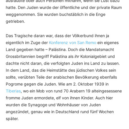
ausraubte oder auch Personen mitnahm, wenn sie Lust dazu
hatte. Den Juden wurde der öffentliche und der private Raum
weggenommen. Sie wurden buchstäblich in die Enge
getrieben.
Das Tragische daran war, dass der Völkerbund ihnen ja
eigentlich im Zuge der
Konferenz von San Remo
ein eigenes
Land gegeben hatte – Palästina. Doch die Mandatsmacht
Grossbritannien begriff Palästina als
ihr
Kolonialgebiet und
dachte nicht daran, die verfolgten Juden ins Land zu lassen.
In dem Land, das die Heimstätte des jüdischen Volkes sein
sollte, verübten Teile der arabischen Bevölkerung ebenfalls
Pogrome gegen die Juden. Wie am 2. Oktober 1939 in
Tiberias
, wo ein Mob von rund 70 Arabern 19 alteingesessene
fromme Juden ermordete, elf von ihnen Kinder. Auch hier
wurden die Synagoge und Wohnhäuser von Juden
angezündet, genau wie in Deutschland rund fünf Wochen
später.