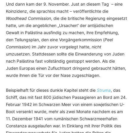
Und dann kam der 9. November. Just an diesem Tag – eine
Koinzidenz, die sprachlos macht – veröffentlichte die
Woodhead Commission
, die die britische Regierung eingesetzt
hatte, um die angeblichen „Ursachen“ der antijüdischen
Gewalt in Palästina ausfindig zu machen, ihre Empfehlung,
den Teilungsplan, den eine Vorgängerkommission (
Peel
Commission
) im Jahr zuvor vorgelegt hatte,
nicht
umzusetzen. Stattdessen sollte die Einwanderung von Juden
nach Palästina fast vollständig gestoppt werden. Als die
Juden Europas einen Zufluchtsort dringend gebraucht hätten,
wurde ihnen die Tür vor der Nase zugeschlagen.
Beispielhaft für dieses dunkle Kapitel steht die
Struma
, das
Schiff, das mit fast 800 jüdischen Passagieren an Bord am 24.
Februar 1942 im Schwarzen Meer von einem sowjetischen U-
Boot versenkt wurde, mehr als zwei Monate nachdem es am
11. Dezember 1941 vom rumänischen Schwarzmeerhafen
Constanza ausgelaufen war. In Einklang mit ihrer Politik des
Einwanderungsverbots für Juden hatten die Briten die