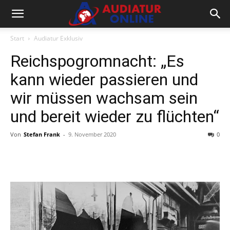
Start
Audiatur Exklusiv
Reichspogromnacht: „Es
kann wieder passieren und
wir müssen wachsam sein
und bereit wieder zu flüchten“
Von
Stefan Frank
-
9. November 2020
0
Facebook
X
Telegram
WhatsA