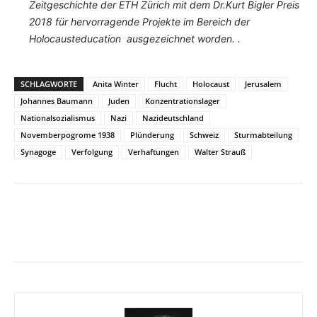
Zeitgeschichte der ETH Zürich mit dem Dr.Kurt Bigler Preis
2018 für hervorragende Projekte im Bereich der
Holocausteducation ausgezeichnet worden. .
SCHLAGWORTE
Anita Winter
Flucht
Holocaust
Jerusalem
Johannes Baumann
Juden
Konzentrationslager
Nationalsozialismus
Nazi
Nazideutschland
Novemberpogrome 1938
Plünderung
Schweiz
Sturmabteilung
Synagoge
Verfolgung
Verhaftungen
Walter Strauß
Facebook
X
Telegram
WhatsA