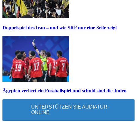
Doppelspiel des Iran – und wie SRF nur eine Seite zeigt
Ägypten verliert ein Fussballspiel und schuld sind die Juden
UNTERSTÜTZEN SIE AUDIATUR-
ONLINE