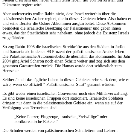
Meilen breit sein und neben einem Staat leben, der von Terroristen und
Diktatoren regiert wird.
Aber andererseits wollte Rabin nicht, dass Israel weiterhin über die
palästinensischen Araber regiert, die in diesen Gebieten leben. Also haben er
und seine Berater die Osloer Abkommen ausgearbeitet. Diese Abkommen
beendeten die israelische Besetzung der Palästinenser und gaben ihnen
etwas, das der Staatlichkeit sehr nahekam, ohne jedoch die Existenz Israels
zu gefährden.
So zog Rabin 1995 die israelischen Streitkräfte aus den Städten in Judäa
und Samaria ab, in denen 98 Prozent der palästinensischen Araber leben.
Die Palästinensische Autonomiebehörde übernahm das Kommando. Im Jahr
2004 ging Ariel Scharon noch einen Schritt weiter und zog sich aus dem
gesamten Gazastreifen zurück. Die Hamas wurde dort schliesslich zum
Herrscher.
Seither ähnelt das tägliche Leben in diesen Gebieten sehr stark dem, wie es
wäre, wenn sie offiziell “ Palästinensischer Staat“ genannt würden.
Es gibt weder einen israelischen Gouverneur noch eine Militärverwaltung.
Es sind keine israelischen Truppen dort stationiert. Israelische Soldaten
dringen nur dann in die palästinensischen Gebiete ein, wenn sie auf der
Verfolgung von Terroristen sind.
„Keine Panzer, Flugzeuge, iranische „Freiwillige“ oder
nordkoreanische Raketen“
Die Schulen werden von palästinensischen Schulleitern und Lehrern