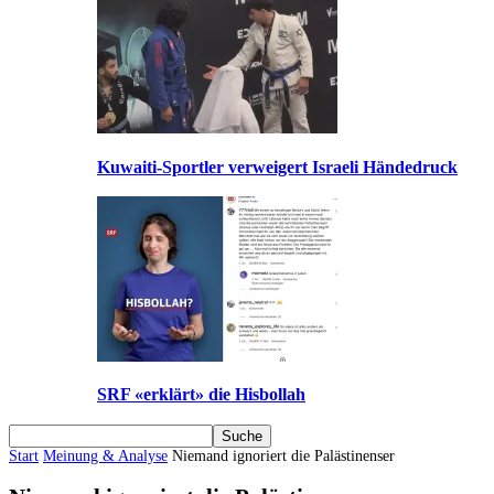
Kuwaiti-Sportler verweigert Israeli Händedruck
SRF «erklärt» die Hisbollah
Start
Meinung & Analyse
Niemand ignoriert die Palästinenser