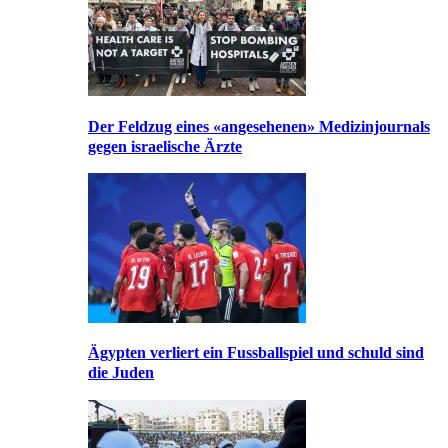
Der Feldzug eines «angesehenen» Medizinjournals
gegen israelische Ärzte
Ägypten verliert ein Fussballspiel und schuld sind
die Juden