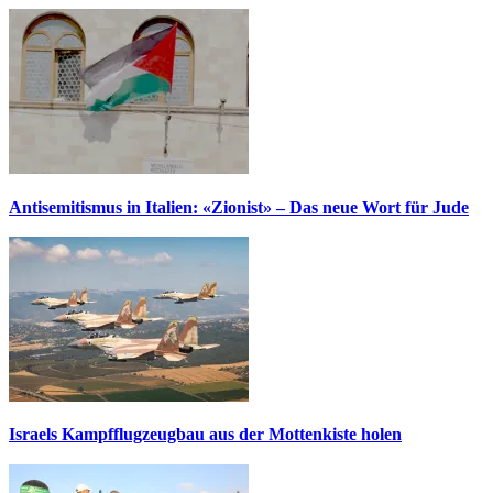
Antisemitismus in Italien: «Zionist» – Das neue Wort für Jude
Israels Kampfflugzeugbau aus der Mottenkiste holen