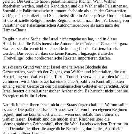
geleitet. Die Gerichte haben palästinensische Richter. Wenn Wahlen
abgehalten werden, sind die Kandidaten und die Wähler alle Palästinenser.
Sowohl die Palästinensische Autonomiebehörde als auch der Gazastreifen
verfügen über Polizei- und Sicherheitskräfte in Armeegrösse. Und der Islam
ist die offizielle Religion beider Regime, sowohl nach der „Verfassung von
Palästina“ der Palästinensischen Autonomiebehörde als auch nach der
Hamas-Charta.
Es gibt nur eine Sache, die Israel nicht zugelassen hat, und in dieser
Hinsicht sind die Palästinensische Autonomiebehörde und Gaza nicht ganz
Staaten; sie dürfen nicht zu einer Bedrohung für die Existenz Israels
werden. Das bedeutet, dass sie keine Panzer, Flugzeuge, iranische
„Freiwillige“ oder nordkoreanische Raketen importieren dürfen.
Aus diesem Grund verhängt Israel eine teilweise Blockade des
Gazastreifens, wodurch der Zugang von Waffen und Materialien, die zur
Herstellung von Waffen (oder Terror-Tunneln) verwendet werden können,
verhindert wird. Und Israel hat eine kleine Anzahl von Kontrollpunkten
entlang seiner Grenze zu den palästinensischen Gebieten eingerichtet. Aber
Israel besetzt die palästinensischen Araber nicht. Es herrscht nicht über sie.
Es regiert nicht ihr Leben.
Natürlich bietet ihnen Israel nicht die Staatsbürgerschaft an. Warum sollte
es auch? Die palästinensischen Araber werden von ihren eigenen Regimen
regiert, und sie können dort wählen, wenn und sobald ihre Führer sie
wählen lassen. Deshalb sind die müden alten Klischees über die
„demographische Zeitbombe“, über die Wahl Israels zwischen Territorium
und Demokratie, über die angebliche Bedrohung durch die „Apartheid“
allesamt völliger Unsinn.