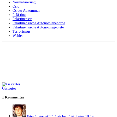
Normalisierung
Oslo
Osloer Abkommen
Palästina
Palästinenser
Palästinensische Autonomiebehörde
Palästinensische Autonomiegebiete
Terrorismus
Wahlen
Facebook
X
Telegram
WhatsApp
Gastautor
1 Kommentar
Yehuda Shenef
17. Oktober 2020 Beim 19:19