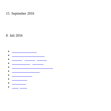
Knesset-Abgeordnete Hanin Zoabi: „Wir können der Idee eines jüdischen
Staates nicht zustimmen“
15. September 2016
Die unerwünschte Offenbarung eines deutschen Syrers
8. Juli 2016
KATEGORIEN
International
1821
Audiatur Exklusiv
1623
Meinung & Analyse
1544
Israel und Region
1016
Aktuelle Kurznachrichten
637
Jüdisches Leben
371
Innovation
224
Medien
112
Italiano
96
Français
91