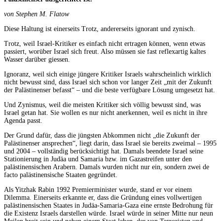
von Stephen M. Flatow
Diese Haltung ist einerseits Trotz, andererseits ignorant und zynisch.
Trotz, weil Israel-Kritiker es einfach nicht ertragen können, wenn etwas
passiert, worüber Israel sich freut. Also müssen sie fast reflexartig kaltes
Wasser darüber giessen.
Ignoranz, weil sich einige jüngere Kritiker Israels wahrscheinlich wirklich
nicht bewusst sind, dass Israel sich schon vor langer Zeit „mit der Zukunft
der Palästinenser befasst“ – und die beste verfügbare Lösung umgesetzt hat.
Und Zynismus, weil die meisten Kritiker sich völlig bewusst sind, was
Israel getan hat. Sie wollen es nur nicht anerkennen, weil es nicht in ihre
Agenda passt.
Der Grund dafür, dass die jüngsten Abkommen nicht „die Zukunft der
Palästinenser ansprechen“, liegt darin, dass Israel sie bereits zweimal – 1995
und 2004 – vollständig berücksichtigt hat. Damals beendete Israel seine
Stationierung in Judäa und Samaria bzw. im Gazastreifen unter den
palästinensischen Arabern. Damals wurden nicht nur ein, sondern zwei de
facto palästinensische Staaten gegründet.
Als Yitzhak Rabin 1992 Premierminister wurde, stand er vor einem
Dilemma. Einerseits erkannte er, dass die Gründung eines vollwertigen
palästinensischen Staates in Judäa-Samaria-Gaza eine ernste Bedrohung für
die Existenz Israels darstellen würde. Israel würde in seiner Mitte nur neun