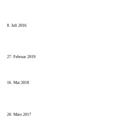
MEISTGELESEN
Die unerwünschte Offenbarung eines deutschen Syrers
8. Juli 2016
Pressefreiheit Fehlanzeige – Wie deutsche Politiker unliebsame Journaliste
mundtot machen wollen
27. Februar 2019
Ägypter stoppten die Gaza-Grenzunruhen
16. Mai 2018
MEISTKOMMENTIERT
Wie der Iran den israelischen Golan «befreien» will
20. März 2017