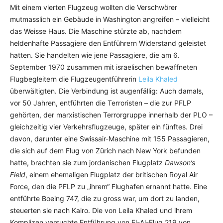
Mit einem vierten Flugzeug wollten die Verschwörer
mutmasslich ein Gebäude in Washington angreifen – vielleicht
das Weisse Haus. Die Maschine stürzte ab, nachdem
heldenhafte Passagiere den Entführern Widerstand geleistet
hatten. Sie handelten wie jene Passagiere, die am 6.
September 1970 zusammen mit israelischen bewaffneten
Flugbegleitern die Flugzeugentführerin
Leila Khaled
überwältigten. Die Verbindung ist augenfällig: Auch damals,
vor 50 Jahren, entführten die Terroristen – die zur PFLP
gehörten, der marxistischen Terrorgruppe innerhalb der PLO –
gleichzeitig vier Verkehrsflugzeuge, später ein fünftes. Drei
davon, darunter eine Swissair-Maschine mit 155 Passagieren,
die sich auf dem Flug von Zürich nach New York befunden
hatte, brachten sie zum jordanischen Flugplatz
Dawson’s
Field
, einem ehemaligen Flugplatz der britischen Royal Air
Force, den die PFLP zu „ihrem“ Flughafen ernannt hatte. Eine
entführte Boeing 747, die zu gross war, um dort zu landen,
steuerten sie nach Kairo. Die von Leila Khaled und ihrem
Komplizen versuchte Entführung von El-Al-Flug 219 von