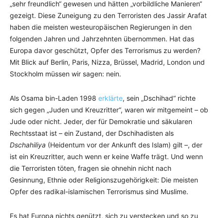
„sehr freundlich“ gewesen und hätten „vorbildliche Manieren“
gezeigt. Diese Zuneigung zu den Terroristen des Jassir Arafat
haben die meisten westeuropäischen Regierungen in den
folgenden Jahren und Jahrzehnten übernommen. Hat das
Europa davor geschützt, Opfer des Terrorismus zu werden?
Mit Blick auf Berlin, Paris, Nizza, Brüssel, Madrid, London und
Stockholm müssen wir sagen: nein.
Als Osama bin-Laden 1998
erklärte
, sein „Dschihad“ richte
sich gegen „Juden und Kreuzritter“, waren wir mitgemeint – ob
Jude oder nicht. Jeder, der für Demokratie und säkularen
Rechtsstaat ist – ein Zustand, der Dschihadisten als
Dschahiliya
(Heidentum vor der Ankunft des Islam) gilt –, der
ist ein Kreuzritter, auch wenn er keine Waffe trägt. Und wenn
die Terroristen töten, fragen sie ohnehin nicht nach
Gesinnung, Ethnie oder Religionszugehörigkeit: Die meisten
Opfer des radikal-islamischen Terrorismus sind Muslime.
Es hat Europa nichts genützt, sich zu verstecken und so zu