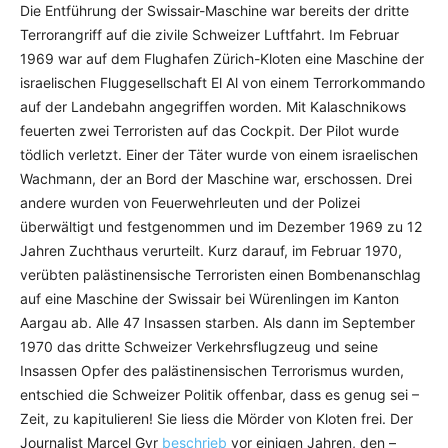
Die Entführung der Swissair-Maschine war bereits der dritte
Terrorangriff auf die zivile Schweizer Luftfahrt. Im Februar
1969 war auf dem Flughafen Zürich-Kloten eine Maschine der
israelischen Fluggesellschaft El Al von einem Terrorkommando
auf der Landebahn angegriffen worden. Mit Kalaschnikows
feuerten zwei Terroristen auf das Cockpit. Der Pilot wurde
tödlich verletzt. Einer der Täter wurde von einem israelischen
Wachmann, der an Bord der Maschine war, erschossen. Drei
andere wurden von Feuerwehrleuten und der Polizei
überwältigt und festgenommen und im Dezember 1969 zu 12
Jahren Zuchthaus verurteilt. Kurz darauf, im Februar 1970,
verübten palästinensische Terroristen einen Bombenanschlag
auf eine Maschine der Swissair bei Würenlingen im Kanton
Aargau ab. Alle 47 Insassen starben. Als dann im September
1970 das dritte Schweizer Verkehrsflugzeug und seine
Insassen Opfer des palästinensischen Terrorismus wurden,
entschied die Schweizer Politik offenbar, dass es genug sei –
Zeit, zu kapitulieren! Sie liess die Mörder von Kloten frei. Der
Journalist Marcel Gyr
beschrieb
vor einigen Jahren, den –