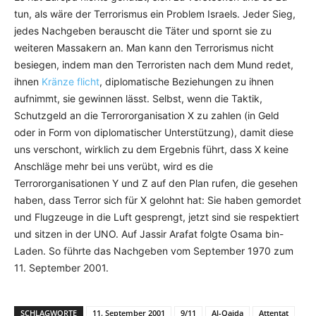
tun, als wäre der Terrorismus ein Problem Israels. Jeder Sieg,
jedes Nachgeben berauscht die Täter und spornt sie zu
weiteren Massakern an. Man kann den Terrorismus nicht
besiegen, indem man den Terroristen nach dem Mund redet,
ihnen
Kränze flich
t
, diplomatische Beziehungen zu ihnen
aufnimmt, sie gewinnen lässt. Selbst, wenn die Taktik,
Schutzgeld an die Terrororganisation X zu zahlen (in Geld
oder in Form von diplomatischer Unterstützung), damit diese
uns verschont, wirklich zu dem Ergebnis führt, dass X keine
Anschläge mehr bei uns verübt, wird es die
Terrororganisationen Y und Z auf den Plan rufen, die gesehen
haben, dass Terror sich für X gelohnt hat: Sie haben gemordet
und Flugzeuge in die Luft gesprengt, jetzt sind sie respektiert
und sitzen in der UNO. Auf Jassir Arafat folgte Osama bin-
Laden. So führte das Nachgeben vom September 1970 zum
11. September 2001.
SCHLAGWORTE
11. September 2001
9/11
Al-Qaida
Attentat