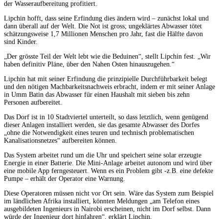
der Wasseraufbereitung profitiert.
Lipchin hofft, dass seine Erfindung dies ändern wird – zunächst lokal und
dann überall auf der Welt. Die Not ist gross; ungeklärtes Abwasser tötet
schätzungsweise 1,7 Millionen Menschen pro Jahr, fast die Hälfte davon
sind Kinder.
„Der grösste Teil der Welt lebt wie die Beduinen“, stellt Lipchin fest. „Wir
haben definitiv Pläne, über den Nahen Osten hinauszugehen.“
Lipchin hat mit seiner Erfindung die prinzipielle Durchführbarkeit belegt
und den nötigen Machbarkeitsnachweis erbracht, indem er mit seiner Anlage
in Umm Batin das Abwasser für einen Haushalt mit sieben bis zehn
Personen aufbereitet.
Das Dorf ist in 10 Stadtviertel unterteilt, so dass letztlich, wenn genügend
dieser Anlagen installiert werden, sie das gesamte Abwasser des Dorfes
„ohne die Notwendigkeit eines teuren und technisch problematischen
Kanalisationsnetzes“ aufbereiten können.
Das System arbeitet rund um die Uhr und speichert seine solar erzeugte
Energie in einer Batterie. Die Mini-Anlage arbeitet autonom und wird über
eine mobile App ferngesteuert. Wenn es ein Problem gibt -z.B. eine defekte
Pumpe – erhält der Operator eine Warnung.
Diese Operatoren müssen nicht vor Ort sein. Wäre das System zum Beispiel
im ländlichen Afrika installiert, könnten Meldungen „am Telefon eines
ausgebildeten Ingenieurs in Nairobi erscheinen, nicht im Dorf selbst. Dann
würde der Ingenieur dort hinfahren“, erklärt Lipchin.