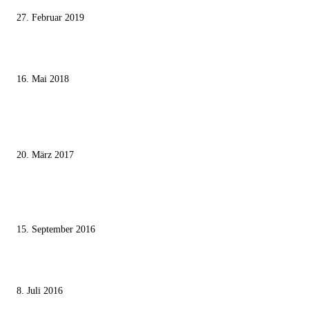
27. Februar 2019
Ägypter stoppten die Gaza-Grenzunruhen
16. Mai 2018
MEISTKOMMENTIERT
Wie der Iran den israelischen Golan «befreien» will
20. März 2017
Knesset-Abgeordnete Hanin Zoabi: „Wir können der Idee eines jüdischen
Staates nicht zustimmen“
15. September 2016
Die unerwünschte Offenbarung eines deutschen Syrers
8. Juli 2016
KATEGORIEN