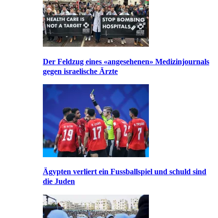
Der Feldzug eines «angesehenen» Medizinjournals
gegen israelische Ärzte
Ägypten verliert ein Fussballspiel und schuld sind
die Juden