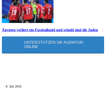
Ägypten verliert ein Fussballspiel und schuld sind die Juden
UNTERSTÜTZEN SIE AUDIATUR-
ONLINE
MEISTGELESEN
Die unerwünschte Offenbarung eines deutschen Syrers
8. Juli 2016
Pressefreiheit Fehlanzeige – Wie deutsche Politiker unliebsame Journaliste
mundtot machen wollen