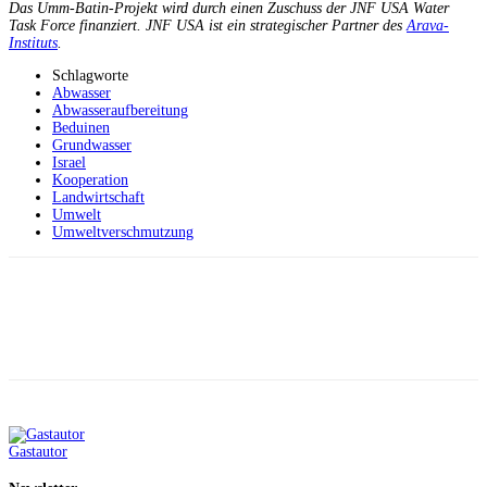
Das Umm-Batin-Projekt wird durch einen Zuschuss der JNF USA Water
Task Force finanziert. JNF USA ist ein strategischer Partner des
Arava-
Instituts
.
Schlagworte
Abwasser
Abwasseraufbereitung
Beduinen
Grundwasser
Israel
Kooperation
Landwirtschaft
Umwelt
Umweltverschmutzung
Facebook
X
Telegram
WhatsApp
Gastautor