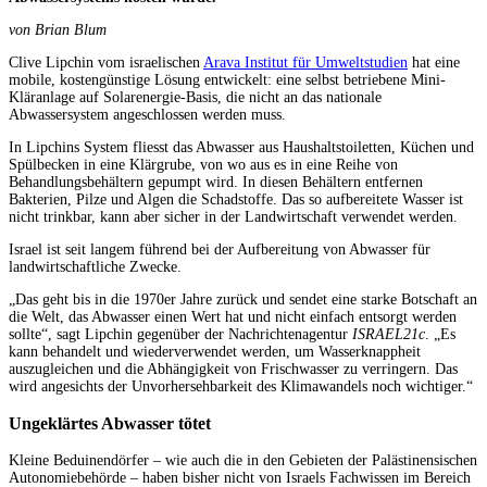
von Brian Blum
Clive Lipchin vom israelischen
Arava Institut für Umweltstudien
hat eine
mobile, kostengünstige Lösung entwickelt: eine selbst betriebene Mini-
Kläranlage auf Solarenergie-Basis, die nicht an das nationale
Abwassersystem angeschlossen werden muss.
In Lipchins System fliesst das Abwasser aus Haushaltstoiletten, Küchen und
Spülbecken in eine Klärgrube, von wo aus es in eine Reihe von
Behandlungsbehältern gepumpt wird. In diesen Behältern entfernen
Bakterien, Pilze und Algen die Schadstoffe. Das so aufbereitete Wasser ist
nicht trinkbar, kann aber sicher in der Landwirtschaft verwendet werden.
Israel ist seit langem führend bei der Aufbereitung von Abwasser für
landwirtschaftliche Zwecke.
„Das geht bis in die 1970er Jahre zurück und sendet eine starke Botschaft an
die Welt, das Abwasser einen Wert hat und nicht einfach entsorgt werden
sollte“, sagt Lipchin gegenüber der Nachrichtenagentur
ISRAEL21c
. „Es
kann behandelt und wiederverwendet werden, um Wasserknappheit
auszugleichen und die Abhängigkeit von Frischwasser zu verringern. Das
wird angesichts der Unvorhersehbarkeit des Klimawandels noch wichtiger.“
Ungeklärtes Abwasser tötet
Kleine Beduinendörfer – wie auch die in den Gebieten der Palästinensischen
Autonomiebehörde – haben bisher nicht von Israels Fachwissen im Bereich