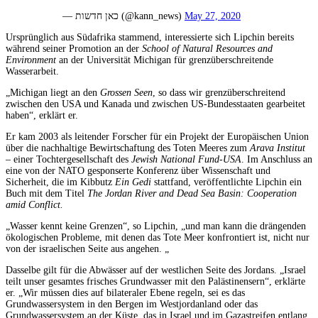
— כאן חדשות (@kann_news)
May 27, 2020
Ursprünglich aus Südafrika stammend, interessierte sich Lipchin bereits
während seiner Promotion an der
School of Natural Resources and
Environment
an der Universität Michigan für grenzüberschreitende
Wasserarbeit.
„Michigan liegt an den
Grossen Seen
, so dass wir grenzüberschreitend
zwischen den USA und Kanada und zwischen US-Bundesstaaten gearbeitet
haben“, erklärt er.
Er kam 2003 als leitender Forscher für ein Projekt der Europäischen Union
über die nachhaltige Bewirtschaftung des Toten Meeres zum
Arava Institut
– einer Tochtergesellschaft des
Jewish National Fund-USA
. Im Anschluss an
eine von der NATO gesponserte Konferenz über Wissenschaft und
Sicherheit, die im Kibbutz
Ein Gedi
stattfand, veröffentlichte Lipchin ein
Buch mit dem Titel
The Jordan River and Dead Sea Basin: Cooperation
amid Conflict.
„Wasser kennt keine Grenzen“, so Lipchin, „und man kann die drängenden
ökologischen Probleme, mit denen das Tote Meer konfrontiert ist, nicht nur
von der israelischen Seite aus angehen. „
Dasselbe gilt für die Abwässer auf der westlichen Seite des Jordans. „Israel
teilt unser gesamtes frisches Grundwasser mit den Palästinensern“, erklärte
er. „Wir müssen dies auf bilateraler Ebene regeln, sei es das
Grundwassersystem in den Bergen im Westjordanland oder das
Grundwassersystem an der Küste, das in Israel und im Gazastreifen entlang