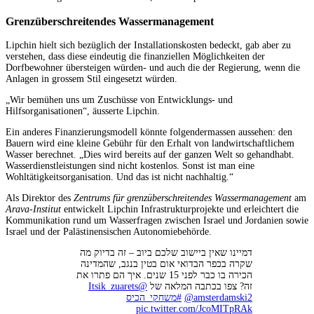
Grenzüberschreitendes Wassermanagement
Lipchin hielt sich bezüglich der Installationskosten bedeckt, gab aber zu
verstehen, dass diese eindeutig die finanziellen Möglichkeiten der
Dorfbewohner übersteigen würden- und auch die der Regierung, wenn die
Anlagen in grossem Stil eingesetzt würden.
„Wir bemühen uns um Zuschüsse von Entwicklungs- und
Hilfsorganisationen“, äusserte Lipchin.
Ein anderes Finanzierungsmodell könnte folgendermassen aussehen: den
Bauern wird eine kleine Gebühr für den Erhalt von landwirtschaftlichem
Wasser berechnet. „Dies wird bereits auf der ganzen Welt so gehandhabt.
Wasserdienstleistungen sind nicht kostenlos. Sonst ist man eine
Wohltätigkeitsorganisation. Und das ist nicht nachhaltig.“
Als Direktor des
Zentrums für grenzüberschreitendes Wassermanagement
am
Arava-Institut
entwickelt Lipchin Infrastrukturprojekte und erleichtert die
Kommunikation rund um Wasserfragen zwischen Israel und Jordanien sowie
Israel und der Palästinensischen Autonomiebehörde.
דמיינו שאין ביישוב שלכם ביוב – זה בדיוק מה
שקרה בכפר הבדואי אום בטין בנגב, שהמדינה
הכירה בו כבר לפני 15 שנים. איך הם פתרו את
@Itsik_zuarets
זה? צפו בכתבה המלאה של
#משחקי_הכיס
@amsterdamski2
pic.twitter.com/JcoMITpRAk