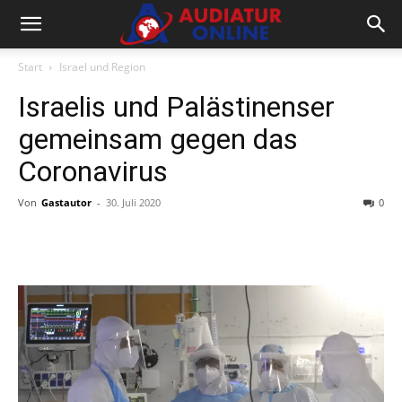
Start
Israel und Region
Israelis und Palästinenser
gemeinsam gegen das
Coronavirus
Von
Gastautor
-
30. Juli 2020
0
Facebook
X
Telegram
WhatsA