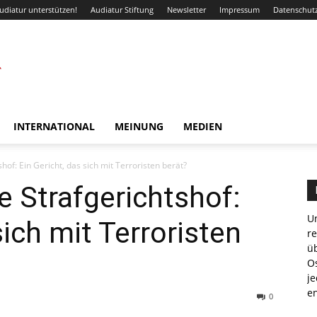
udiatur unterstützen!
Audiatur Stiftung
Newsletter
Impressum
Datenschut
INTERNATIONAL
MEINUNG
MEDIEN
hof: Ein Gericht, das sich mit Terroristen berät?
e Strafgerichtshof:
Un
sich mit Terroristen
r
ü
Os
je
e
0