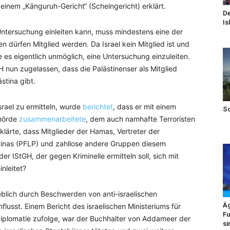
inem „Känguruh-Gericht“ (Scheingericht) erklärt.
De
Is
 Untersuchung einleiten kann, muss mindestens eine der
en dürfen Mitglied werden. Da Israel kein Mitglied ist und
e es eigentlich unmöglich, eine Untersuchung einzuleiten.
 nun zugelassen, dass die Palästinenser als Mitglied
stina gibt.
srael zu ermitteln, wurde
berichtet
, dass er mit einem
S
ehörde
zusammenarbeitete
, dem auch namhafte Terroristen
klärte, dass Mitglieder der Hamas, Vertreter der
stinas (PFLP) und zahllose andere Gruppen diesem
r IStGH, der gegen Kriminelle ermitteln soll, sich mit
nleitet?
blich durch Beschwerden von anti-israelischen
Äg
usst. Einem Bericht des israelischen Ministeriums für
Fu
Diplomatie zufolge, war der Buchhalter von Addameer der
si