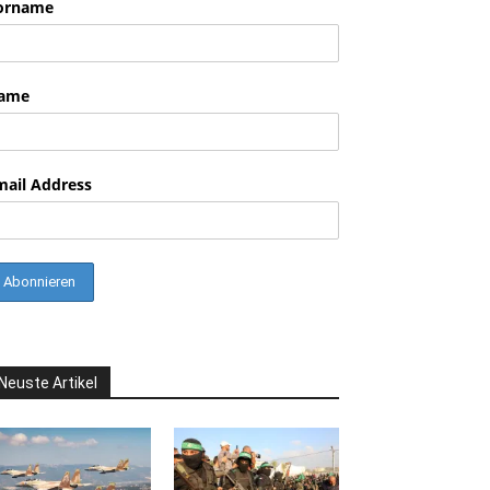
orname
nkedin
ame
mail Address
Neuste Artikel