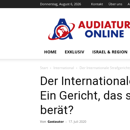
Donnerstag, August 6, 2026
Kontakt
Über uns
A
Audiatur-
Online
HOME
EXKLUSIV
ISRAEL & REGION
Start
International
Der Internationale Strafgerichts
Der International
Ein Gericht, das 
berät?
Von
Gastautor
-
17. Juli 2020