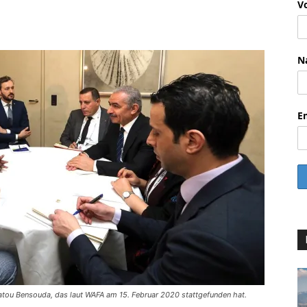
V
WhatsApp
Email
Drucken
Li
N
E
tou Bensouda, das laut WAFA am 15. Februar 2020 stattgefunden hat.