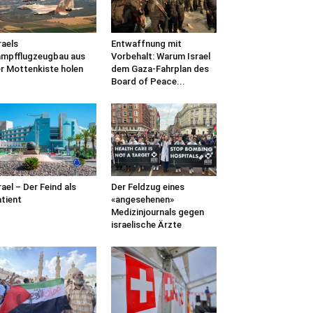
raels
Entwaffnung mit
mpfflugzeugbau aus
Vorbehalt: Warum Israel
r Mottenkiste holen
dem Gaza-Fahrplan des
Board of Peace...
rael – Der Feind als
Der Feldzug eines
tient
«angesehenen»
Medizinjournals gegen
israelische Ärzte