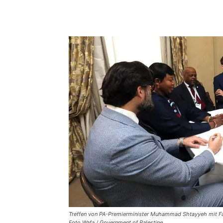
Facebook
X
Telegram
Treffen von PA-Premierminister Muhammad Shtayyeh mit Fa
Foto Wafa / Government of Palestine