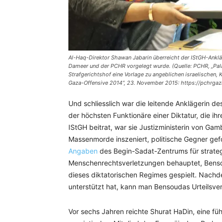
Al-Haq-Direktor Shawan Jabarin überreicht der IStGH-Ankläge
Dameer und der PCHR vorgelegt wurde. (Quelle: PCHR, „Palä
Strafgerichtshof eine Vorlage zu angeblichen israelischen
Gaza-Offensive 2014“, 23. November 2015: https://pchrgaz
Und schliesslich war die leitende Anklägerin de
der höchsten Funktionäre einer Diktatur, die i
IStGH beitrat, war sie Justizministerin von Ga
Massenmorde inszeniert, politische Gegner gef
Angaben
des Begin-Sadat-Zentrums für strate
Menschenrechtsverletzungen behauptet, Benso
dieses diktatorischen Regimes gespielt. Nachd
unterstützt hat, kann man Bensoudas Urteilsve
Vor sechs Jahren reichte Shurat HaDin, eine fü