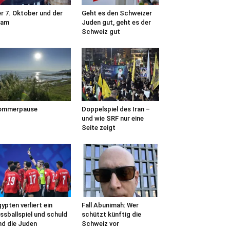
r 7. Oktober und der
Geht es den Schweizer
lam
Juden gut, geht es der
Schweiz gut
ommerpause
Doppelspiel des Iran –
und wie SRF nur eine
Seite zeigt
ypten verliert ein
Fall Abunimah: Wer
ssballspiel und schuld
schützt künftig die
nd die Juden
Schweiz vor