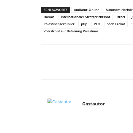
SCHLAGWORTE
Audiatur-Online
Autonomiebehör
Hamas
Internationaler Strafgerichtshof
Israel
Palästinenserführer
pflp
PLO
Saeb Erekat
Volksfront zur Befreiung Palästinas
Facebook
X
Telegram
Gastautor