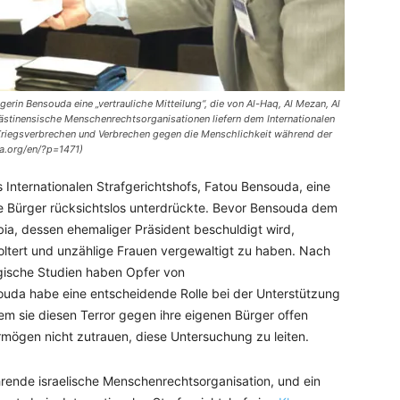
rin Bensouda eine „vertrauliche Mitteilung“, die von Al-Haq, Al Mezan, Al
stinensische Menschenrechtsorganisationen liefern dem Internationalen
, Kriegsverbrechen und Verbrechen gegen die Menschlichkeit während der
a.org/en/?p=1471)
s Internationalen Strafgerichtshofs, Fatou Bensouda, eine
hre Bürger rücksichtslos unterdrückte. Bevor Bensouda dem
mbia, dessen ehemaliger Präsident beschuldigt wird,
oltert und unzählige Frauen vergewaltigt zu haben. Nach
gische Studien haben Opfer von
uda habe eine entscheidende Rolle bei der Unterstützung
em sie diesen Terror gegen ihre eigenen Bürger offen
rmögen nicht zutrauen, diese Untersuchung zu leiten.
hrende israelische Menschenrechtsorganisation, und ein