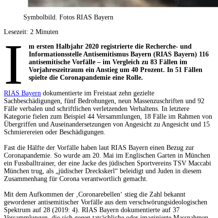
Symbolbild. Fotos RIAS Bayern
Lesezeit:
2
Minuten
I
m ersten Halbjahr 2020 registrierte die Recherche- und
Informationsstelle Antisemitismus Bayern (RIAS Bayern) 116
antisemitische Vorfälle – im Vergleich zu 83 Fällen im
Vorjahreszeitraum ein Anstieg um 40 Prozent. In 51 Fällen
spielte die Coronapandemie eine Rolle.
RIAS Bayern
dokumentierte im Freistaat zehn gezielte
Sachbeschädigungen, fünf Bedrohungen, neun Massenzuschriften und 92
Fälle verbalen und schriftlichen verletzenden Verhaltens. In letztere
Kategorie fielen zum Beispiel 44 Versammlungen, 18 Fälle im Rahmen von
Übergriffen und Auseinandersetzungen von Angesicht zu Angesicht und 15
Schmierereien oder Beschädigungen.
Fast die Hälfte der Vorfälle haben laut RIAS Bayern einen Bezug zur
Coronapandemie. So wurde am 20. Mai im Englischen Garten in München
ein Fussballtrainer, der eine Jacke des jüdischen Sportvereins TSV Maccabi
München trug, als „jüdischer Dreckskerl“ beleidigt und Juden in diesem
Zusammenhang für Corona verantwortlich gemacht.
Mit dem Aufkommen der ‚Coronarebellen‘ stieg die Zahl bekannt
gewordener antisemitischer Vorfälle aus dem verschwörungsideologischen
Spektrum auf 28 (2019: 4). RIAS Bayern dokumentierte auf 37
Versammlungen, die sich gegen tatsächliche oder imaginierte Massnahmen