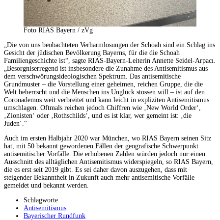
Foto RIAS Bayern / zVg
„Die von uns beobachteten Verharmlosungen der Schoah sind ein Schlag ins
Gesicht der jüdischen Bevölkerung Bayerns, für die die Schoah
Familiengeschichte ist“, sagte RIAS-Bayern-Leiterin Annette Seidel-Arpacı.
„Besorgniserregend ist insbesondere die Zunahme des Antisemitismus aus
dem verschwörungsideologischen Spektrum. Das antisemitische
Grundmuster – die Vorstellung einer geheimen, reichen Gruppe, die die
Welt beherrscht und die Menschen ins Unglück stossen will – ist auf den
Coronademos weit verbreitet und kann leicht in expliziten Antisemitismus
umschlagen. Oftmals reichen jedoch Chiffren wie ‚New World Order‘,
‚Zionisten‘ oder ‚Rothschilds‘, und es ist klar, wer gemeint ist: ‚die
Juden‘.“
Auch im ersten Halbjahr 2020 war München, wo RIAS Bayern seinen Sitz
hat, mit 50 bekannt gewordenen Fällen der geografische Schwerpunkt
antisemitischer Vorfälle. Die erhobenen Zahlen würden jedoch nur einen
Ausschnitt des alltäglichen Antisemitismus widerspiegeln, so RIAS Bayern,
die es erst seit 2019 gibt. Es sei daher davon auszugehen, dass mit
steigender Bekanntheit in Zukunft auch mehr antisemitische Vorfälle
gemeldet und bekannt werden.
Schlagworte
Antisemitismus
Bayerischer Rundfunk