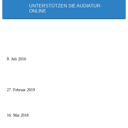
UNTERSTÜTZEN SIE AUDIATUR-
ONLINE
MEISTGELESEN
Die unerwünschte Offenbarung eines deutschen Syrers
8. Juli 2016
Pressefreiheit Fehlanzeige – Wie deutsche Politiker unliebsame Journaliste
mundtot machen wollen
27. Februar 2019
Ägypter stoppten die Gaza-Grenzunruhen
16. Mai 2018
MEISTKOMMENTIERT