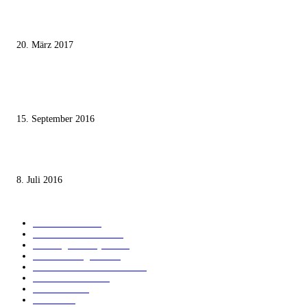
Wie der Iran den israelischen Golan «befreien» will
20. März 2017
Knesset-Abgeordnete Hanin Zoabi: „Wir können der Idee eines jüdischen
Staates nicht zustimmen“
15. September 2016
Die unerwünschte Offenbarung eines deutschen Syrers
8. Juli 2016
KATEGORIEN
International
1821
Audiatur Exklusiv
1623
Meinung & Analyse
1544
Israel und Region
1017
Aktuelle Kurznachrichten
637
Jüdisches Leben
371
Innovation
225
Medien
112