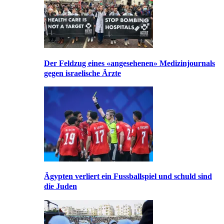
Der Feldzug eines «angesehenen» Medizinjournals
gegen israelische Ärzte
Ägypten verliert ein Fussballspiel und schuld sind
die Juden