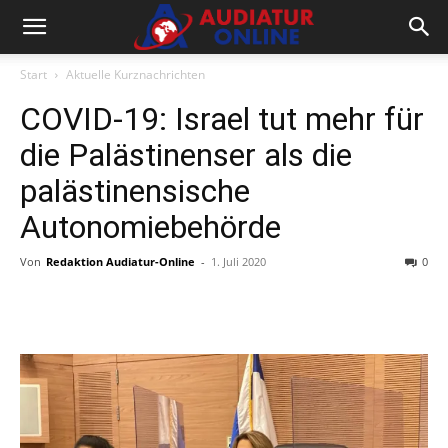
Start
Aktuelle Kurznachrichten
COVID-19: Israel tut mehr für
die Palästinenser als die
palästinensische
Autonomiebehörde
Von
Redaktion Audiatur-Online
-
1. Juli 2020
0
Facebook
X
Telegram
WhatsA