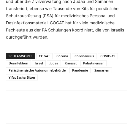
und über die Zivilverwaltung nach Judäa und Samarien
transferiert, ebenso wie Tausende von Kits für persönliche
Schutzausrüstung (PSA) für medizinisches Personal und
Desinfektionsmaterial. COGAT hat für viele medizinische
Fachleute aus der PA Schulungen koordiniert, die von Israelis
durchgeführt wurden.
SCHLAGWORTE
COGAT
Corona
Coronavirus
COVID-19
Desinfektion
Israel
Judäa
Knesset
Palästinenser
Palästinensische Autonomiebehörde
Pandemie
Samarien
Yifat Sasha-Biton
Facebook
X
Telegram
WhatsA