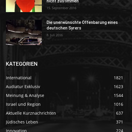
nicht zustimmen“
15. September 2016
Die unerwünschte Offenbarung eines
deutschen Syrers
8. Juli 2016
KATEGORIEN
International
1821
Audiatur Exklusiv
1623
Meinung & Analyse
1544
Israel und Region
1016
Aktuelle Kurznachrichten
637
Jüdisches Leben
371
Innovation
224