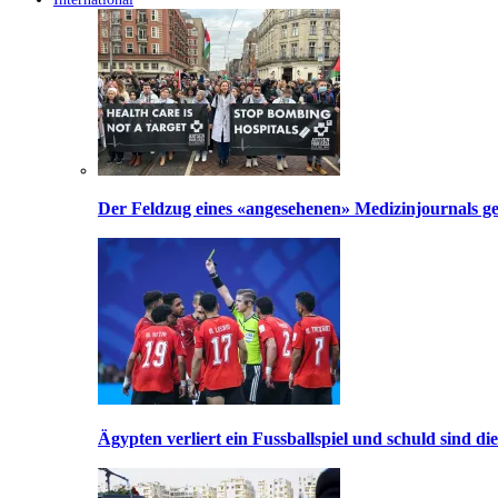
Der Feldzug eines «angesehenen» Medizinjournals geg
Ägypten verliert ein Fussballspiel und schuld sind di