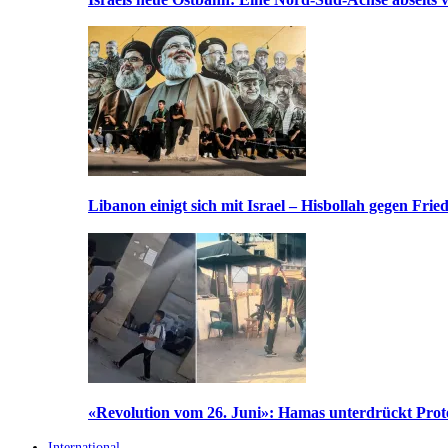
Libanon einigt sich mit Israel – Hisbollah gegen Frie
«Revolution vom 26. Juni»: Hamas unterdrückt Prote
International