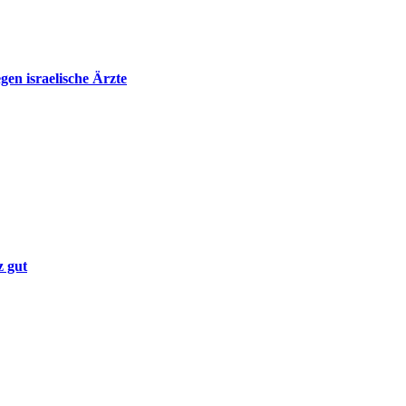
en israelische Ärzte
z gut