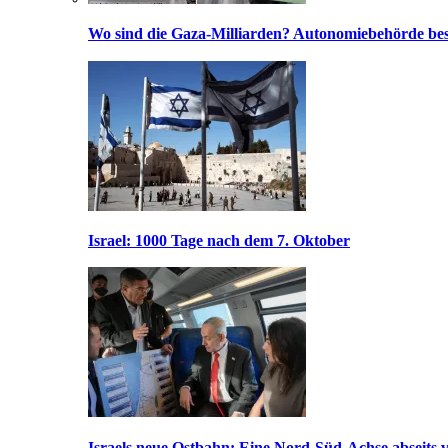
Wo sind die Gaza-Milliarden? Autonomiebehörde bes
Israel: 1000 Tage nach dem 7. Oktober
Israels neue Ostbahn: Eine Nord-Süd-Achse abseits v