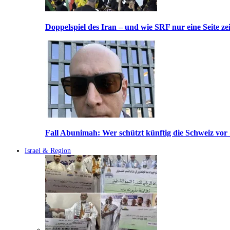
Doppelspiel des Iran – und wie SRF nur eine Seite ze
Fall Abunimah: Wer schützt künftig die Schweiz vor
Israel & Region