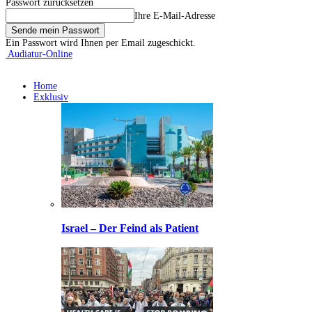
Passwort zurücksetzen
Ihre E-Mail-Adresse
Ein Passwort wird Ihnen per Email zugeschickt.
Audiatur-Online
Home
Exklusiv
Israel – Der Feind als Patient