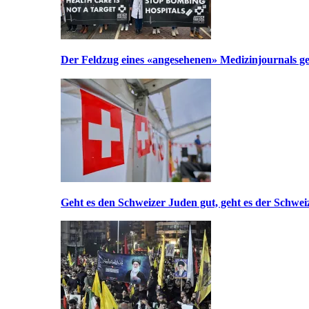
Der Feldzug eines «angesehenen» Medizinjournals geg
Geht es den Schweizer Juden gut, geht es der Schwei