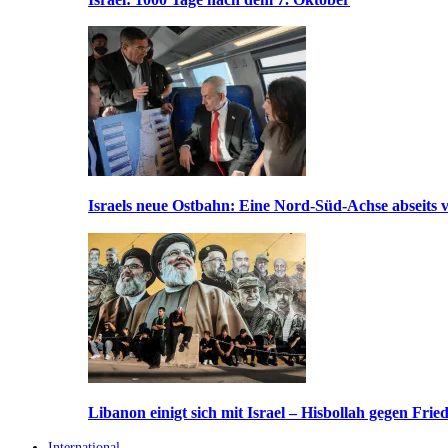
Israels neue Ostbahn: Eine Nord-Süd-Achse abseits v
Libanon einigt sich mit Israel – Hisbollah gegen Frie
International