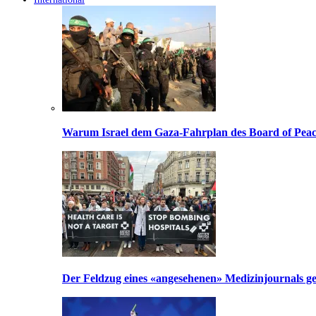
Warum Israel dem Gaza-Fahrplan des Board of Peac
Der Feldzug eines «angesehenen» Medizinjournals geg