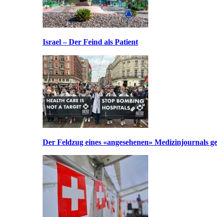
Israel – Der Feind als Patient
Der Feldzug eines «angesehenen» Medizinjournals geg