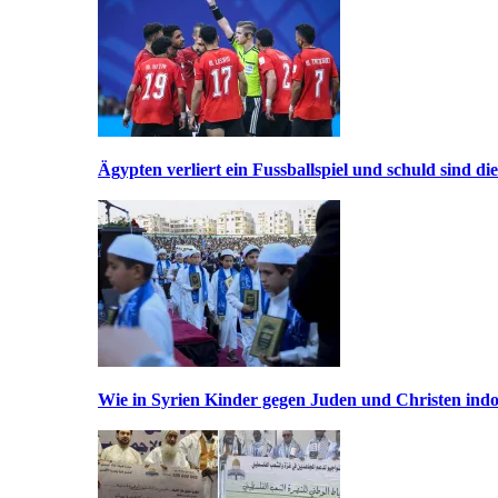
Ägypten verliert ein Fussballspiel und schuld sind di
Wie in Syrien Kinder gegen Juden und Christen indo