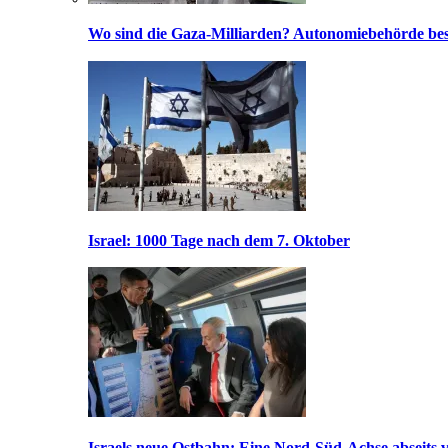
Wo sind die Gaza-Milliarden? Autonomiebehörde bes
Israel: 1000 Tage nach dem 7. Oktober
Israels neue Ostbahn: Eine Nord-Süd-Achse abseits v