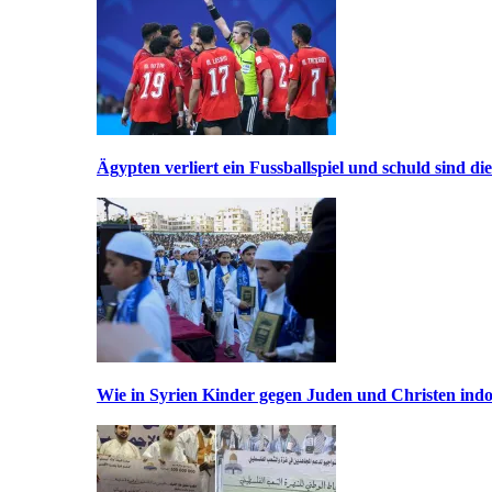
Ägypten verliert ein Fussballspiel und schuld sind di
Wie in Syrien Kinder gegen Juden und Christen indo