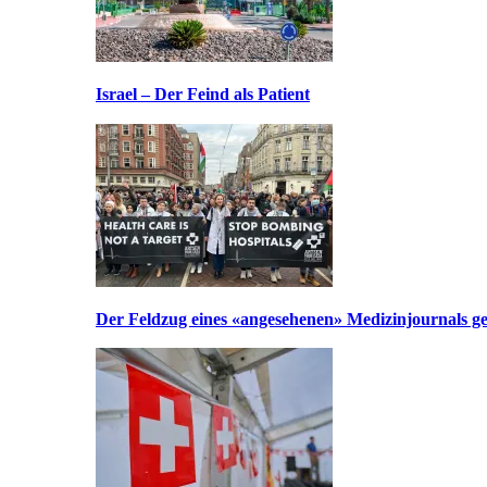
Israel – Der Feind als Patient
Der Feldzug eines «angesehenen» Medizinjournals geg