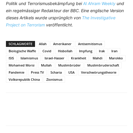
Politik und Terrorismusbekämpfung bei
Al Ahram Weekly
und
ein regelmässiger Redakteur der BBC. Eine englische Version
dieses Artikels wurde ursprünglich von
The Investigative
Project on Terrorism
veröffentlicht.
SCHLAGWORTE
Allah
Amerikaner
Antisemitismus
Biologische Waffe
Covid
Hisbollah
Impfung
Irak
Iran
ISIS
Islamismus
Israel-Hasser
Krankheit
Mahdi
Marokko
Mohamed Morsi
Mullah
Muslimbrüder
Muslimbruderschaft
Pandemie
Press TV
Scharia
USA
Verschwörungstheorie
Volksrepublik China
Zionismus
Facebook
X
Telegram
WhatsA