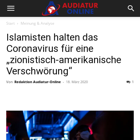
Start
Meinung & Analyse
Islamisten halten das
Coronavirus für eine
„zionistisch-amerikanische
Verschwörung“
Von
Redaktion Audiatur-Online
-
18. März 2020
1
Facebook
X
Telegram
WhatsA