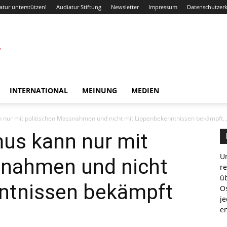
atur unterstützen!
Audiatur Stiftung
Newsletter
Impressum
Datenschutzer
INTERNATIONAL
MEINUNG
MEDIEN
 nur mit politischen Massnahmen und nicht mit Lippenbekenntnissen bekämpft..
mus kann nur mit
Un
snahmen und nicht
r
ü
ntnissen bekämpft
Os
je
e