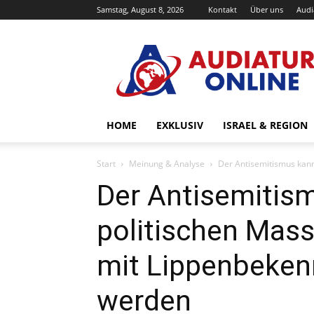
Samstag, August 8, 2026
Kontakt
Über uns
Audi
Audiatur-
Online
HOME
EXKLUSIV
ISRAEL & REGION
Start
Meinung & Analyse
Der Antisemitismus kann
Der Antisemitis
politischen Mas
mit Lippenbeken
werden