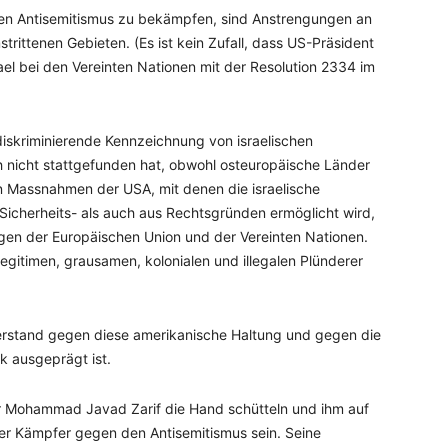
erten Antisemitismus zu bekämpfen, sind Anstrengungen an
trittenen Gebieten. (Es ist kein Zufall, dass US-Präsident
el bei den Vereinten Nationen mit der Resolution 2334 im
iskriminierende Kennzeichnung von israelischen
h nicht stattgefunden hat, obwohl osteuropäische Länder
en Massnahmen der USA, mit denen die israelische
Sicherheits- als auch aus Rechtsgründen ermöglicht wird,
gen der Europäischen Union und der Vereinten Nationen.
llegitimen, grausamen, kolonialen und illegalen Plünderer
derstand gegen diese amerikanische Haltung und gegen die
k ausgeprägt ist.
r Mohammad Javad Zarif die Hand schütteln und ihm auf
cher Kämpfer gegen den Antisemitismus sein. Seine