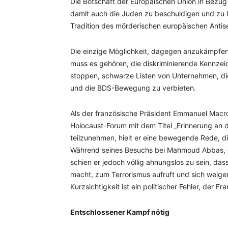
Die Botschaft der Europäischen Union in Bezug a
damit auch die Juden zu beschuldigen und zu h
Tradition des mörderischen europäischen Antis
Die einzige Möglichkeit, dagegen anzukämpfe
muss es gehören, die diskriminierende Kennzei
stoppen, schwarze Listen von Unternehmen, die
und die BDS-Bewegung zu verbieten.
Als der französische Präsident Emmanuel Macr
Holocaust-Forum mit dem Titel „Erinnerung an
teilzunehmen, hielt er eine bewegende Rede, di
Während seines Besuchs bei Mahmoud Abbas, d
schien er jedoch völlig ahnungslos zu sein, da
macht, zum Terrorismus aufruft und sich weige
Kurzsichtigkeit ist ein politischer Fehler, der 
Entschlossener Kampf nötig