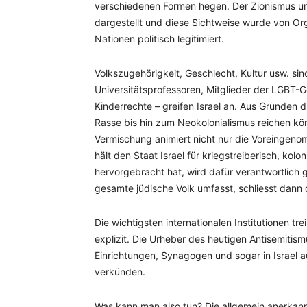
verschiedenen Formen hegen. Der Zionismus un
dargestellt und diese Sichtweise wurde von Or
Nationen politisch legitimiert.
Volkszugehörigkeit, Geschlecht, Kultur usw. sin
Universitätsprofessoren, Mitglieder der LGBT-
Kinderrechte – greifen Israel an. Aus Gründen 
Rasse bis hin zum Neokolonialismus reichen kön
Vermischung animiert nicht nur die Voreingeno
hält den Staat Israel für kriegstreiberisch, kolo
hervorgebracht hat, wird dafür verantwortlich
gesamte jüdische Volk umfasst, schliesst dann 
Die wichtigsten internationalen Institutionen 
explizit. Die Urheber des heutigen Antisemitism
Einrichtungen, Synagogen und sogar in Israel 
verkünden.
Was kann man also tun? Die allgemein anerkannt