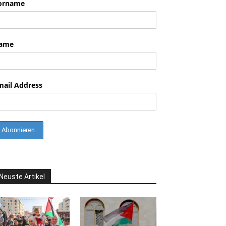
orname
nkedin
ame
mail Address
Neuste Artikel