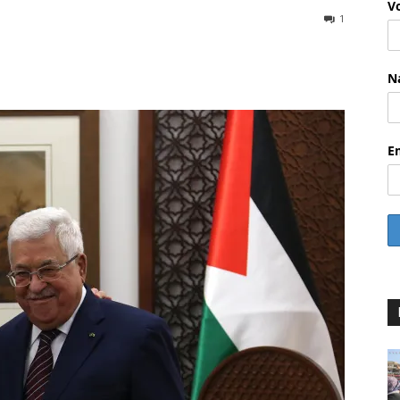
V
1
WhatsApp
Email
Drucken
Li
N
E