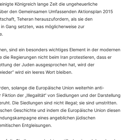
nigte Königreich lange Zeit die ungeheuerliche
n über den Gemeinsamen Umfassenden Aktionsplan 2015
itschaft, Teheran herauszufordern, als sie den
n Gang setzten, was möglicherweise zur
e.
chen, sind ein besonders wichtiges Element in der modernen
ge die Regierungen nicht beim Iran protestieren, dass er
ottung der Juden ausgesprochen hat, wird der
ieder“ wird ein leeres Wort bleiben.
den, solange die Europäische Union weiterhin anti-
r Fiktion der „Illegalität“ von Siedlungen und der Darstellung
uht. Die Siedlungen sind nicht illegal; sie sind umstritten.
üdischen Geschichte und indem die Europäische Union diesen
rleumdungskampagne eines angeblichen jüdischen
emitischen Entgleisungen.