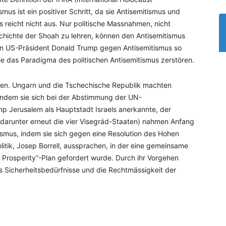
us ist ein positiver Schritt, da sie Antisemitismus und
s reicht nicht aus. Nur politische Massnahmen, nicht
hichte der Shoah zu lehren, können den Antisemitismus
on US-Präsident Donald Trump gegen Antisemitismus so
 die das Paradigma des politischen Antisemitismus zerstören.
eben. Ungarn und die Tschechische Republik machten
 indem sie sich bei der Abstimmung der UN-
p Jerusalem als Hauptstadt Israels anerkannte, der
(darunter erneut die vier Visegrád-Staaten) nahmen Anfang
ismus, indem sie sich gegen eine Resolution des Hohen
litik, Josep Borrell, aussprachen, in der eine gemeinsame
 Prosperity“-Plan gefordert wurde. Durch ihr Vorgehen
ls Sicherheitsbedürfnisse und die Rechtmässigkeit der