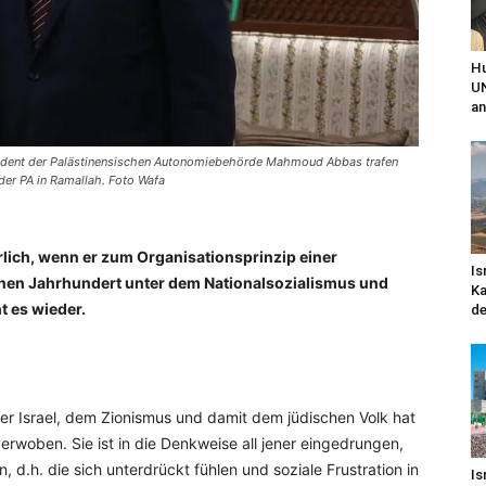
Hu
UN
an
sident der Palästinensischen Autonomiebehörde Mahmoud Abbas trafen
der PA in Ramallah. Foto Wafa
rlich, wenn er zum Organisationsprinzip einer
Is
enen Jahrhundert unter dem Nationalsozialismus und
Ka
 es wieder.
de
r Israel, dem Zionismus und damit dem jüdischen Volk hat
erwoben. Sie ist in die Denkweise all jener eingedrungen,
n, d.h. die sich unterdrückt fühlen und soziale Frustration in
Is