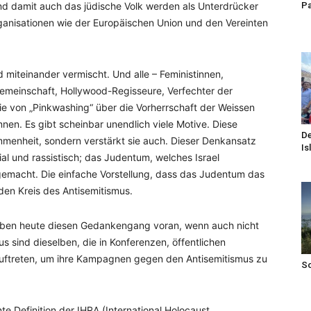
Pa
d damit auch das jüdische Volk werden als Unterdrücker
ganisationen wie der Europäischen Union und den Vereinten
d miteinander vermischt. Und alle – Feministinnen,
Gemeinschaft, Hollywood-Regisseure, Verfechter der
die von „Pinkwashing“ über die Vorherrschaft der Weissen
nen. Es gibt scheinbar unendlich viele Motive. Diese
De
mmenheit, sondern verstärkt sie auch. Dieser Denkansatz
Is
nial und rassistisch; das Judentum, welches Israel
 gemacht. Die einfache Vorstellung, dass das Judentum das
den Kreis des Antisemitismus.
treiben heute diesen Gedankengang voran, wenn auch nicht
us sind dieselben, die in Konferenzen, öffentlichen
auftreten, um ihre Kampagnen gegen den Antisemitismus zu
S
e Definition der IHRA (International Holocaust