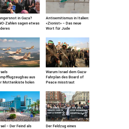
ngersnot in Gaza?
Antisemitismus in Italien:
O-Zahlen sagen etwas
«Zionist» – Das neue
deres
Wort für Jude
raels
Warum Israel dem Gaza-
mpfflugzeugbau aus
Fahrplan des Board of
r Mottenkiste holen
Peace misstraut
rael – Der Feind als
Der Feldzug eines