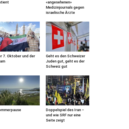
tient
«angesehenen»
Medizinjournals gegen
israelische Ärzte
r 7. Oktober und der
Geht es den Schweizer
lam
Juden gut, geht es der
Schweiz gut
ommerpause
Doppelspiel des Iran –
und wie SRF nur eine
Seite zeigt