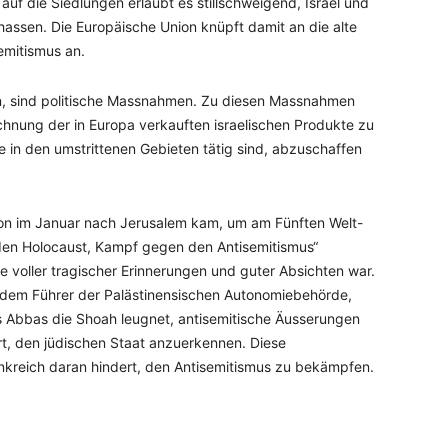
uf die Siedlungen erlaubt es stillschweigend, Israel und
assen. Die Europäische Union knüpft damit an die alte
emitismus an.
n, sind politische Massnahmen. Zu diesen Massnahmen
chnung der in Europa verkauften israelischen Produkte zu
 in den umstrittenen Gebieten tätig sind, abzuschaffen
on im Januar nach Jerusalem kam, um am Fünften Welt-
 den Holocaust, Kampf gegen den Antisemitismus“
e voller tragischer Erinnerungen und guter Absichten war.
em Führer der Palästinensischen Autonomiebehörde,
ss Abbas die Shoah leugnet, antisemitische Äusserungen
rt, den jüdischen Staat anzuerkennen. Diese
Frankreich daran hindert, den Antisemitismus zu bekämpfen.