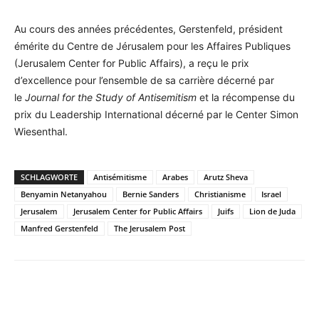
Au cours des années précédentes, Gerstenfeld, président
émérite du Centre de Jérusalem pour les Affaires Publiques
(Jerusalem Center for Public Affairs), a reçu le prix
d’excellence pour l’ensemble de sa carrière décerné par
le
Journal for the Study of Antisemitism
et la récompense du
prix du Leadership International décerné par le Center Simon
Wiesenthal.
SCHLAGWORTE
Antisémitisme
Arabes
Arutz Sheva
Benyamin Netanyahou
Bernie Sanders
Christianisme
Israel
Jerusalem
Jerusalem Center for Public Affairs
Juifs
Lion de Juda
Manfred Gerstenfeld
The Jerusalem Post
Facebook
X
Telegram
WhatsA