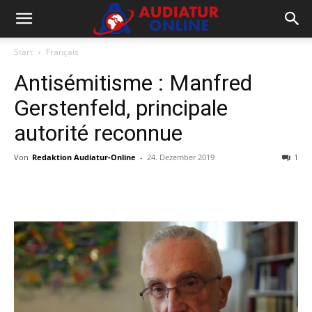
Start
Français
Antisémitisme : Manfred
Gerstenfeld, principale
autorité reconnue
Von
Redaktion Audiatur-Online
-
24. Dezember 2019
1
Facebook
X
Telegram
WhatsA