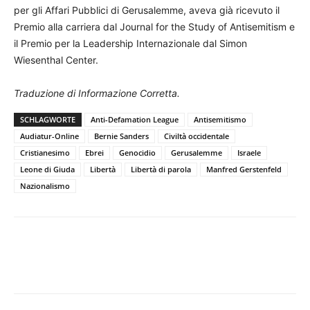
per gli Affari Pubblici di Gerusalemme, aveva già ricevuto il
Premio alla carriera dal Journal for the Study of Antisemitism e
il Premio per la Leadership Internazionale dal Simon
Wiesenthal Center.
Traduzione di Informazione Corretta.
SCHLAGWORTE
Anti-Defamation League
Antisemitismo
Audiatur-Online
Bernie Sanders
Civiltà occidentale
Cristianesimo
Ebrei
Genocidio
Gerusalemme
Israele
Leone di Giuda
Libertà
Libertà di parola
Manfred Gerstenfeld
Nazionalismo
Facebook
X
Telegram
WhatsA