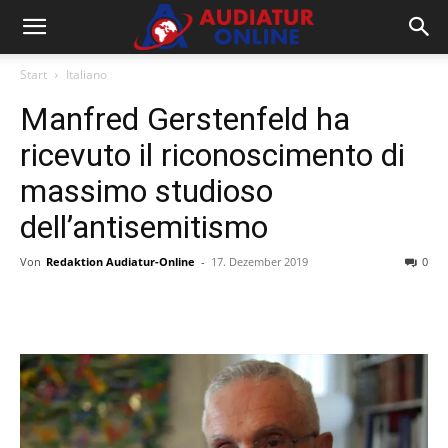
Start
Italiano
Manfred Gerstenfeld ha
ricevuto il riconoscimento di
massimo studioso
dell’antisemitismo
Von
Redaktion Audiatur-Online
-
17. Dezember 2019
0
Facebook
X
Telegram
WhatsA