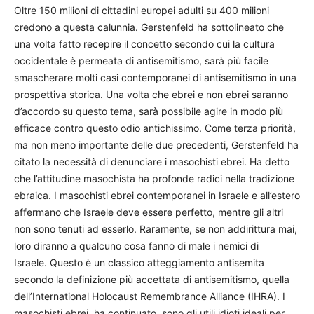
Oltre 150 milioni di cittadini europei adulti su 400 milioni
credono a questa calunnia. Gerstenfeld ha sottolineato che
una volta fatto recepire il concetto secondo cui la cultura
occidentale è permeata di antisemitismo, sarà più facile
smascherare molti casi contemporanei di antisemitismo in una
prospettiva storica. Una volta che ebrei e non ebrei saranno
d’accordo su questo tema, sarà possibile agire in modo più
efficace contro questo odio antichissimo. Come terza priorità,
ma non meno importante delle due precedenti, Gerstenfeld ha
citato la necessità di denunciare i masochisti ebrei. Ha detto
che l’attitudine masochista ha profonde radici nella tradizione
ebraica. I masochisti ebrei contemporanei in Israele e all’estero
affermano che Israele deve essere perfetto, mentre gli altri
non sono tenuti ad esserlo. Raramente, se non addirittura mai,
loro diranno a qualcuno cosa fanno di male i nemici di
Israele. Questo è un classico atteggiamento antisemita
secondo la definizione più accettata di antisemitismo, quella
dell’International Holocaust Remembrance Alliance (IHRA). I
masochisti ebrei, ha continuato, sono gli utili idioti ideali per