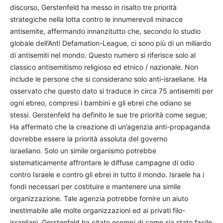
discorso, Gerstenfeld ha messo in risalto tre priorità
strategiche nella lotta contro le innumerevoli minacce
antisemite, affermando innanzitutto che, secondo lo studio
globale dell’Anti Defamation-League, ci sono più di un miliardo
di antisemiti nel mondo. Questo numero si riferisce solo al
classico antisemitismo religioso ed etnico / nazionale. Non
include le persone che si considerano solo anti-israeliane. Ha
osservato che questo dato si traduce in circa 75 antisemiti per
ogni ebreo, compresi i bambini e gli ebrei che odiano se
stessi. Gerstenfeld ha definito le sue tre priorità come segue;
Ha affermato che la creazione di un’agenzia anti-propaganda
dovrebbe essere la priorità assoluta del governo
israeliano. Solo un simile organismo potrebbe
sistematicamente affrontare le diffuse campagne di odio
contro Israele e contro gli ebrei in tutto il mondo. Israele ha i
fondi necessari per costituire e mantenere una simile
organizzazione. Tale agenzia potrebbe fornire un aiuto
inestimabile alle molte organizzazioni ed ai privati filo-
israeliani. Gerstenfeld ha citato esempi di come sia stato facile