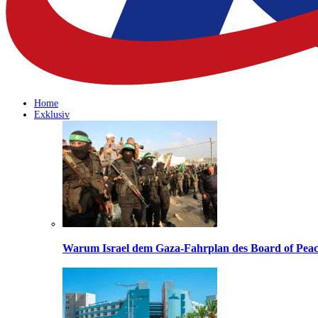
Home
Exklusiv
Warum Israel dem Gaza-Fahrplan des Board of Peac