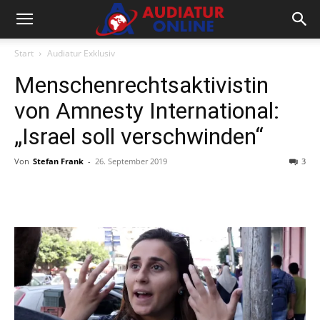
Start
Audiatur Exklusiv
Menschenrechtsaktivistin
von Amnesty International:
„Israel soll verschwinden“
Von
Stefan Frank
-
26. September 2019
3
Facebook
X
Telegram
WhatsA