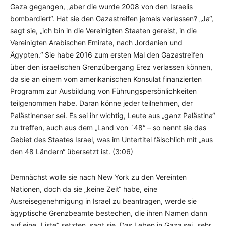
Gaza gegangen, „aber die wurde 2008 von den Israelis
bombardiert“. Hat sie den Gazastreifen jemals verlassen? „Ja“,
sagt sie, „ich bin in die Vereinigten Staaten gereist, in die
Vereinigten Arabischen Emirate, nach Jordanien und
Ägypten.“ Sie habe 2016 zum ersten Mal den Gazastreifen
über den israelischen Grenzübergang Erez verlassen können,
da sie an einem vom amerikanischen Konsulat finanzierten
Programm zur Ausbildung von Führungspersönlichkeiten
teilgenommen habe. Daran könne jeder teilnehmen, der
Palästinenser sei. Es sei ihr wichtig, Leute aus „ganz Palästina“
zu treffen, auch aus dem „Land von `48“ – so nennt sie das
Gebiet des Staates Israel, was im Untertitel fälschlich mit „aus
den 48 Ländern“ übersetzt ist. (3:06)
Demnächst wolle sie nach New York zu den Vereinten
Nationen, doch da sie „keine Zeit“ habe, eine
Ausreisegenehmigung in Israel zu beantragen, werde sie
ägyptische Grenzbeamte bestechen, die ihren Namen dann
auf eine „Liste“ setzten, sagt sie. Das Leben in Gaza sei „sehr,