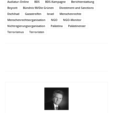
Audiatur-Online
BDS
BDS-Kampagne
Berichterstattung
Boycott
Bündnis 90/Die Grünen
Divestment and Sanctions
Dschihad
Gazastreifen
Israel
Menschenrechte
Menschenrechtsorganisation
NGO
NGO-Monitor
Nichtregierungsorganisation
Palästina
Palästinenser
Terrorismus
Terroristen
Facebook
X
Telegram
WhatsA