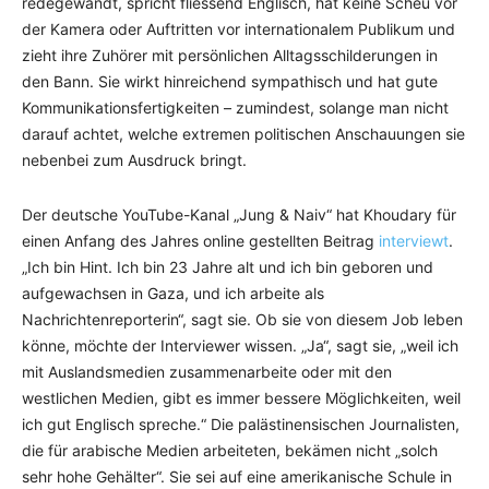
redegewandt, spricht fliessend Englisch, hat keine Scheu vor
der Kamera oder Auftritten vor internationalem Publikum und
zieht ihre Zuhörer mit persönlichen Alltagsschilderungen in
den Bann. Sie wirkt hinreichend sympathisch und hat gute
Kommunikationsfertigkeiten – zumindest, solange man nicht
darauf achtet, welche extremen politischen Anschauungen sie
nebenbei zum Ausdruck bringt.
Der deutsche YouTube-Kanal „Jung & Naiv“ hat Khoudary für
einen Anfang des Jahres online gestellten Beitrag
interviewt
.
„Ich bin Hint. Ich bin 23 Jahre alt und ich bin geboren und
aufgewachsen in Gaza, und ich arbeite als
Nachrichtenreporterin“, sagt sie. Ob sie von diesem Job leben
könne, möchte der Interviewer wissen. „Ja“, sagt sie, „weil ich
mit Auslandsmedien zusammenarbeite oder mit den
westlichen Medien, gibt es immer bessere Möglichkeiten, weil
ich gut Englisch spreche.“ Die palästinensischen Journalisten,
die für arabische Medien arbeiteten, bekämen nicht „solch
sehr hohe Gehälter“. Sie sei auf eine amerikanische Schule in