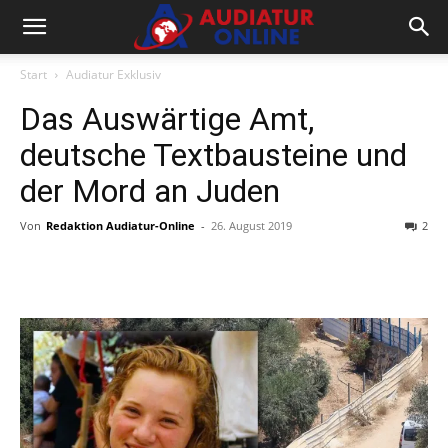
Start
Audiatur Exklusiv
Das Auswärtige Amt,
deutsche Textbausteine und
der Mord an Juden
Von
Redaktion Audiatur-Online
-
26. August 2019
2
Facebook
X
Telegram
WhatsA