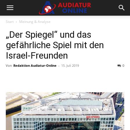
Start
Meinung & Analyse
„Der Spiegel“ und das
gefährliche Spiel mit den
Israel-Freunden
Von
Redaktion Audiatur-Online
-
15. Juli 2019
0
Facebook
X
Telegram
WhatsA