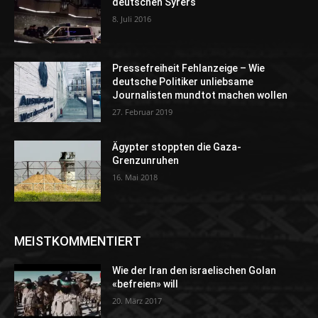
deutschen Syrers
8. Juli 2016
Pressefreiheit Fehlanzeige – Wie
deutsche Politiker unliebsame
Journalisten mundtot machen wollen
27. Februar 2019
Ägypter stoppten die Gaza-
Grenzunruhen
16. Mai 2018
MEISTKOMMENTIERT
Wie der Iran den israelischen Golan
«befreien» will
20. März 2017