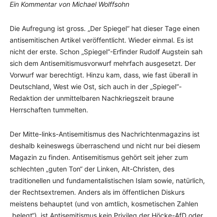
Ein Kommentar von Michael Wolffsohn
Die Aufregung ist gross. „Der Spiegel“ hat dieser Tage einen
antisemitischen Artikel veröffentlicht. Wieder einmal. Es ist
nicht der erste. Schon „Spiegel“-Erfinder Rudolf Augstein sah
sich dem Antisemitismusvorwurf mehrfach ausgesetzt. Der
Vorwurf war berechtigt. Hinzu kam, dass, wie fast überall in
Deutschland, West wie Ost, sich auch in der „Spiegel“-
Redaktion der unmittelbaren Nachkriegszeit braune
Herrschaften tummelten.
Der Mitte-links-Antisemitismus des Nachrichtenmagazins ist
deshalb keineswegs überraschend und nicht nur bei diesem
Magazin zu finden. Antisemitismus gehört seit jeher zum
schlechten „guten Ton“ der Linken, Alt-Christen, des
traditionellen und fundamentalistischen Islam sowie, natürlich,
der Rechtsextremen. Anders als im öffentlichen Diskurs
meistens behauptet (und von amtlich, kosmetischen Zahlen
„belegt“), ist Antisemitismus kein Privileg der Höcke-AfD oder