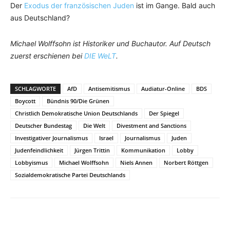
Der
Exodus der französischen Juden
ist im Gange. Bald auch
aus Deutschland?
Michael Wolffsohn ist Historiker und Buchautor. Auf Deutsch
zuerst erschienen bei
DIE WeLT
.
SCHLAGWORTE
AfD
Antisemitismus
Audiatur-Online
BDS
Boycott
Bündnis 90/Die Grünen
Christlich Demokratische Union Deutschlands
Der Spiegel
Deutscher Bundestag
Die Welt
Divestment and Sanctions
Investigativer Journalismus
Israel
Journalismus
Juden
Judenfeindlichkeit
Jürgen Trittin
Kommunikation
Lobby
Lobbyismus
Michael Wolffsohn
Niels Annen
Norbert Röttgen
Sozialdemokratische Partei Deutschlands