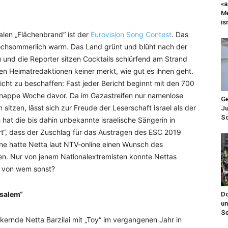
«a
Me
is
len „Flächenbrand“ ist der
Eurovision Song Contest
. Das
ochsommerlich warm. Das Land grünt und blüht nach der
u und die Reporter sitzen Cocktails schlürfend am Strand
den Heimatredaktionen keiner merkt, wie gut es ihnen geht.
icht zu beschaffen: Fast jeder Bericht beginnt mit den 700
 knappe Woche davor. Da im Gazastreifen nur namenlose
Ge
itzen, lässt sich zur Freude der Leserschaft Israel als der
Ju
Sc
hat die bis dahin unbekannte israelische Sängerin in
t“, dass der Zuschlag für das Austragen des ESC 2019
ne hatte Netta laut NTV-online einen Wunsch des
en. Nur von jenem Nationalextremisten konnte Nettas
, von wem sonst?
usalem“
Do
un
Se
ckernde Netta Barzilai mit „Toy“ im vergangenen Jahr in