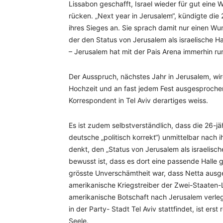
Lissabon geschafft, Israel wieder für gut eine
rücken. „Next year in Jerusalem“, kündigte d
ihres Sieges an. Sie sprach damit nur einen Wu
der den Status von Jerusalem als israelische Ha
– Jerusalem hat mit der Pais Arena immerhin run
Der Ausspruch, nächstes Jahr in Jerusalem, wird
Hochzeit und an fast jedem Fest ausgesprochen
Korrespondent in Tel Aviv derartiges weiss.
Es ist zudem selbstverständlich, dass die 26-
deutsche „politisch korrekt“) unmittelbar nac
denkt, den „Status von Jerusalem als israelisc
bewusst ist, dass es dort eine passende Halle g
grösste Unverschämtheit war, dass Netta ausg
amerikanische Kriegstreiber der Zwei-Staaten-
amerikanische Botschaft nach Jerusalem verlegt
in der Party- Stadt Tel Aviv stattfindet, ist ers
Seele.