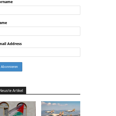
orname
ame
mail Address
Neuste Artikel