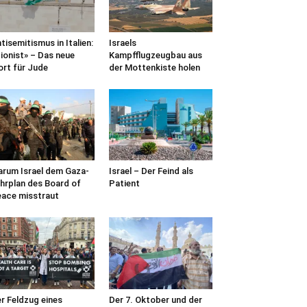
tisemitismus in Italien:
Israels
ionist» – Das neue
Kampfflugzeugbau aus
rt für Jude
der Mottenkiste holen
rum Israel dem Gaza-
Israel – Der Feind als
hrplan des Board of
Patient
ace misstraut
r Feldzug eines
Der 7. Oktober und der