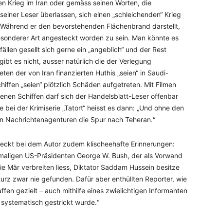
 Krieg im Iran oder gemäss seinen Worten, die
 seiner Leser überlassen, sich einen „schleichenden“ Krieg
. Während er den bevorstehenden Flächenbrand darstellt,
esonderer Art angesteckt worden zu sein. Man könnte es
ällen gesellt sich gerne ein „angeblich“ und der Rest
gibt es nicht, ausser natürlich die der Verlegung
ten der von Iran finanzierten Huthis „seien“ in Saudi-
ffen „seien“ plötzlich Schäden aufgetreten. Mit Filmen
enen Schiffen darf sich der Handelsblatt-Leser offenbar
e bei der Krimiserie „Tatort“ heisst es dann: „Und ohne den
hen Nachrichtenagenturen die Spur nach Teheran.“
weckt bei dem Autor zudem klischeehafte Erinnerungen:
amaligen US-Präsidenten George W. Bush, der als Vorwand
ie Mär verbreiten liess, Diktator Saddam Hussein besitze
z zwar nie gefunden. Dafür aber enthüllten Reporter, wie
en gezielt – auch mithilfe eines zwielichtigen Informanten
ystematisch gestrickt wurde.“