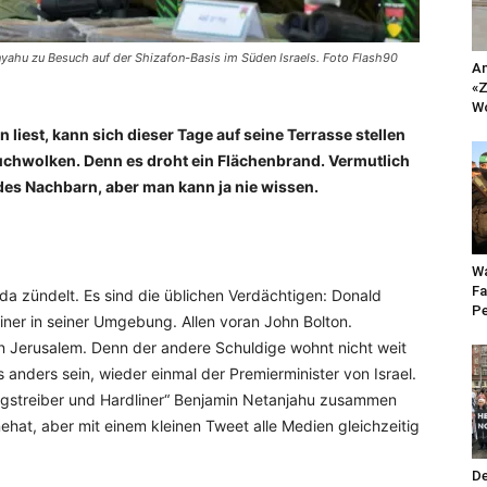
nyahu zu Besuch auf der Shizafon-Basis im Süden Israels. Foto Flash90
An
«Z
Wo
liest, kann sich dieser Tage auf seine Terrasse stellen
chwolken. Denn es droht ein Flächenbrand. Vermutlich
 des Nachbarn, aber man kann ja nie wissen.
Wa
Fa
a zündelt. Es sind die üblichen Verdächtigen: Donald
Pe
iner in seiner Umgebung. Allen voran John Bolton.
n Jerusalem. Denn der andere Schuldige wohnt nicht weit
 anders sein, wieder einmal der Premierminister von Israel.
riegstreiber und Hardliner“ Benjamin Netanjahu zusammen
nehat, aber mit einem kleinen Tweet alle Medien gleichzeitig
De