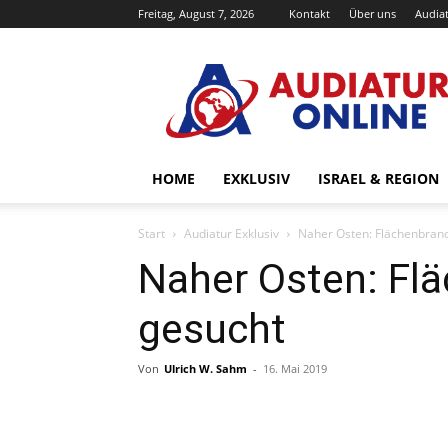
Freitag, August 7, 2026
Kontakt
Über uns
Audiat
Audiatur-
Online
HOME
EXKLUSIV
ISRAEL & REGION
Start
Audiatur Exklusiv
Naher Osten: Flächenbran
Naher Osten: Fl
gesucht
Von
Ulrich W. Sahm
-
16. Mai 2019
Facebook
X
Telegram