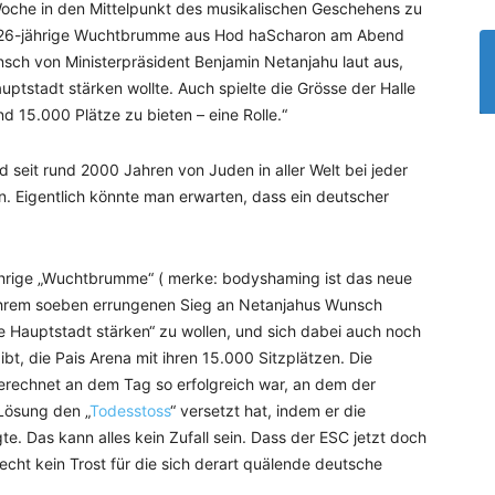
 Woche in den Mittelpunkt des musikalischen Geschehens zu
ie 26-jährige Wuchtbrumme aus Hod haScharon am Abend
nsch von Ministerpräsident Benjamin Netanjahu laut aus,
uptstadt stärken wollte. Auch spielte die Grösse der Halle
d 15.000 Plätze zu bieten – eine Rolle.“
 seit rund 2000 Jahren von Juden in aller Welt bei jeder
. Eigentlich könnte man erwarten, dass ein deutscher
jährige „Wuchtbrumme“ ( merke: bodyshaming ist das neue
h ihrem soeben errungenen Sieg an Netanjahus Wunsch
he Hauptstadt stärken“ zu wollen, und sich dabei auch noch
ibt, die Pais Arena mit ihren 15.000 Sitzplätzen. Die
erechnet an dem Tag so erfolgreich war, an dem der
Lösung den „
Todesstoss
“ versetzt hat, indem er die
e. Das kann alles kein Zufall sein. Dass der ESC jetzt doch
t recht kein Trost für die sich derart quälende deutsche