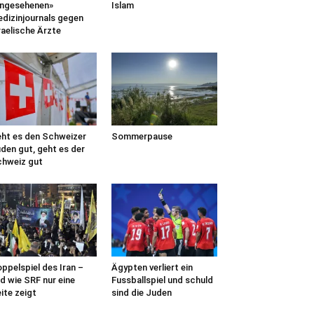
ngesehenen»
Islam
dizinjournals gegen
raelische Ärzte
ht es den Schweizer
Sommerpause
den gut, geht es der
hweiz gut
ppelspiel des Iran –
Ägypten verliert ein
d wie SRF nur eine
Fussballspiel und schuld
ite zeigt
sind die Juden