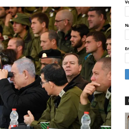
V
N
E