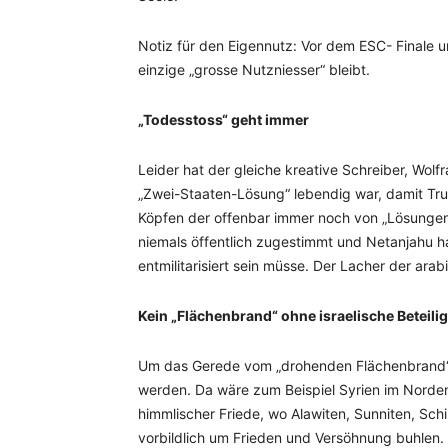
Notiz für den Eigennutz: Vor dem ESC- Finale u
einzige „grosse Nutzniesser“ bleibt.
„Todesstoss“ geht immer
Leider hat der gleiche kreative Schreiber, Wol
„Zwei-Staaten-Lösung“ lebendig war, damit Tru
Köpfen der offenbar immer noch von „Lösungen“
niemals öffentlich zugestimmt und Netanjahu ha
entmilitarisiert sein müsse. Der Lacher der arab
Kein „Flächenbrand“ ohne israelische Beteili
Um das Gerede vom „drohenden Flächenbrand“ 
werden. Da wäre zum Beispiel Syrien im Norden
himmlischer Friede, wo Alawiten, Sunniten, Sch
vorbildlich um Frieden und Versöhnung buhlen. 