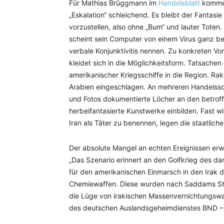
Für Mathias Brüggmann im
Handelsblatt
kommen
„Eskalation“ schleichend. Es bleibt der Fantasie
vorzustellen, also ohne „Bum“ und lauter Toten
scheint sein Computer von einem Virus ganz b
verbale Konjunktivitis nennen. Zu konkreten Vorf
kleidet sich in die Möglichkeitsform. Tatsachen 
amerikanischer Kriegsschiffe in die Region. Rake
Arabien eingeschlagen. An mehreren Handelsschi
und Fotos dokumentierte Löcher an den betroff
herbeifantasierte Kunstwerke einbilden. Fast wi
Iran als Täter zu benennen, legen die staatlic
Der absolute Mangel an echten Ereignissen er
„Das Szenario erinnert an den Golfkrieg des d
für den amerikanischen Einmarsch in den Irak d
Chemiewaffen. Diese wurden nach Saddams Stur
die Lüge von irakischen Massenvernichtungswaff
des deutschen Auslandsgeheimdienstes BND – s