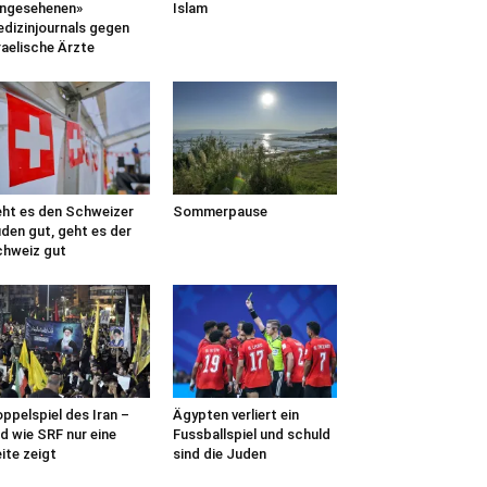
ngesehenen»
Islam
dizinjournals gegen
raelische Ärzte
ht es den Schweizer
Sommerpause
den gut, geht es der
hweiz gut
ppelspiel des Iran –
Ägypten verliert ein
d wie SRF nur eine
Fussballspiel und schuld
ite zeigt
sind die Juden