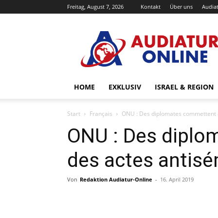
Freitag, August 7, 2026
Kontakt
Über uns
Audiat
Audiatur-
Online
HOME
EXKLUSIV
ISRAEL & REGION
Start
Français
ONU : Des diplomates commettent d
ONU : Des diplo
des actes antisé
Von
Redaktion Audiatur-Online
-
16. April 2019
Facebook
X
Telegram