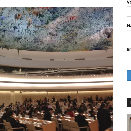
V
N
E