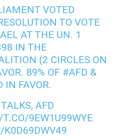
RLIAMENT VOTED
RESOLUTION TO VOTE
AEL AT THE UN. 1
98 IN THE
ITION (2 CIRCLES ON
AVOR. 89% OF
#AFD
&
 IN FAVOR.
 TALKS, AFD
//T.CO/9EW1U99WYE
M/K0D69DWV49