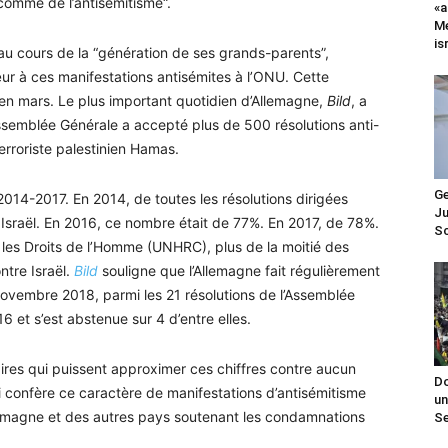
comme de l’antisémitisme“.
«a
Me
is
au cours de la “génération de ses grands-parents”,
r à ces manifestations antisémites à l’ONU. Cette
 en mars. Le plus important quotidien d’Allemagne,
Bild
, a
Assemblée Générale a accepté plus de 500 résolutions anti-
erroriste palestinien Hamas.
Ge
14-2017. En 2014, de toutes les résolutions dirigées
Ju
 Israël. En 2016, ce nombre était de 77%. En 2017, de 78%.
Sc
 les Droits de l’Homme (UNHRC), plus de la moitié des
ntre Israël.
Bild
souligne que l’Allemagne fait régulièrement
ovembre 2018, parmi les 21 résolutions de l’Assemblée
6 et s’est abstenue sur 4 d’entre elles.
laires qui puissent approximer ces chiffres contre aucun
Do
i confère ce caractère de manifestations d’antisémitisme
un
llemagne et des autres pays soutenant les condamnations
Se