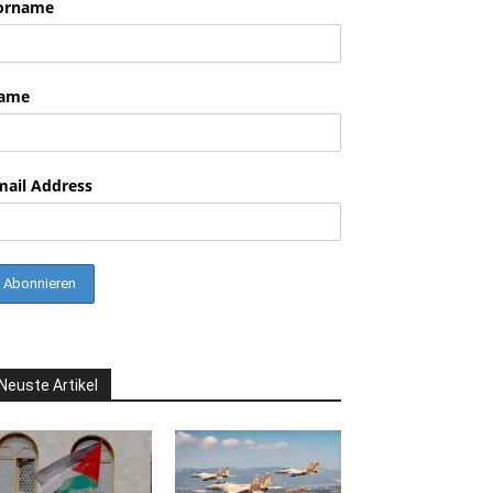
orname
ame
mail Address
Neuste Artikel