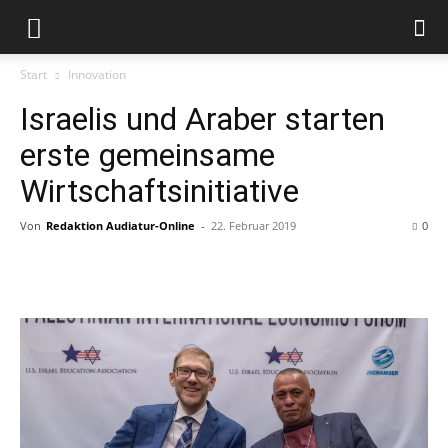
Start
Innovation
Israelis und Araber starten
erste gemeinsame
Wirtschaftsinitiative
Von
Redaktion Audiatur-Online
-
22. Februar 2019
0
Facebook
X
Telegram
WhatsApp