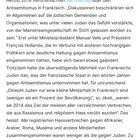
Herbst 2018 veröffentlichten
Fachbeitrag
über den
Antisemitismus in Frankreich. „Diskussionen beschränkten sich
im Allgemeinen auf die jüdischen Gemeinden und
Organisationen, was unter vielen Juden das Gefühl verstärkte,
von der Mainstreamgesellschaft im Stich gelassen worden zu
sein.“ Erst unter Ministerpräsident Manuel Valls und Präsident
François Hollande, die im Verbund mit anderen hochrangigen
Politikern eine deutliche Haltung gegen Antisemitismus
eingenommen hätten, habe sich daran etwas geändert.
Trotzdem halte die überwältigende Mehrheit von Frankreichs
Juden das, was der französische Staat in den letzten Jahren
gegen Antisemitismus unternommen hat, für unzureichend.
„Obwohl Juden nur eine kleine Minderheit in Frankreich sind
(weniger als ein Prozent der Bevölkerung)“, so Jikeli, „waren
sie 2014 das Ziel der meisten aller verzeichneten Verbrechen,
die aus Rassismus und religiösem Hass verübt wurden“. Das
heisst: Alle registrierten Hassverbrechen gegen Afrikaner,
Araber, Roma, Muslime und andere Minderheiten
zusammengenommen waren weniger als die gegen Juden. Zu