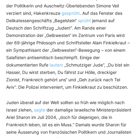
der Politikerin und Auschwitz-Überlebenden Simone Veil
verziert sind, Hakenkreuze
gesprüht
. Auf das Fenster des
Delikatessengeschäfts „Bagelstein“
sprüht
jemand auf
Deutsch den Schriftzug „Juden!“. Am Rande einer
Demonstration der „Gelbwesten“ im Zentrum von Paris wird
der 69-jährige Philosoph und Schriftsteller Alain Finkielkraut –
ein Sympathisant der „Gelbwesten“-Bewegung – von einem
Salafisten antisemitisch beschimpft. Einige der
dokumentierten Rufe
lauten
: „Schmutziger Jude“, „Du bist ein
Hasser, Du wirst sterben, Du fährst zur Hölle, dreckiger
Zionist, Frankreich gehört uns“ und „Geh zurück nach Tel
Aviv“. Die Polizei interveniert, um Finkielkraut zu beschützen.
Juden überall auf der Welt sollten so früh wie möglich nach
Israel ziehen,
sagte
der damalige israelische Ministerpräsident
Ariel Sharon im Juli 2004, „doch für diejenigen, die in
Frankreich leben, ist es ein Muss.“ Damals wurde Sharon für
seine Äusserung von französischen Politikern und Journalisten