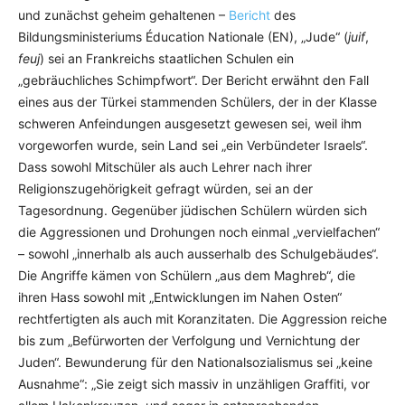
und zunächst geheim gehaltenen –
Bericht
des
Bildungsministeriums Éducation Nationale (EN), „Jude“ (
juif
,
feuj
) sei an Frankreichs staatlichen Schulen ein
„gebräuchliches Schimpfwort“. Der Bericht erwähnt den Fall
eines aus der Türkei stammenden Schülers, der in der Klasse
schweren Anfeindungen ausgesetzt gewesen sei, weil ihm
vorgeworfen wurde, sein Land sei „ein Verbündeter Israels“.
Dass sowohl Mitschüler als auch Lehrer nach ihrer
Religionszugehörigkeit gefragt würden, sei an der
Tagesordnung. Gegenüber jüdischen Schülern würden sich
die Aggressionen und Drohungen noch einmal „vervielfachen“
– sowohl „innerhalb als auch ausserhalb des Schulgebäudes“.
Die Angriffe kämen von Schülern „aus dem Maghreb“, die
ihren Hass sowohl mit „Entwicklungen im Nahen Osten“
rechtfertigten als auch mit Koranzitaten. Die Aggression reiche
bis zum „Befürworten der Verfolgung und Vernichtung der
Juden“. Bewunderung für den Nationalsozialismus sei „keine
Ausnahme“: „Sie zeigt sich massiv in unzähligen Graffiti, vor