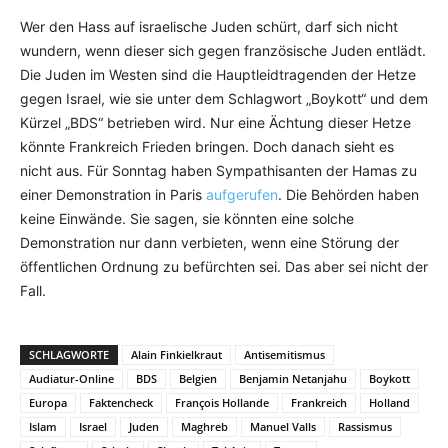
Wer den Hass auf israelische Juden schürt, darf sich nicht
wundern, wenn dieser sich gegen französische Juden entlädt.
Die Juden im Westen sind die Hauptleidtragenden der Hetze
gegen Israel, wie sie unter dem Schlagwort „Boykott“ und dem
Kürzel „BDS“ betrieben wird. Nur eine Ächtung dieser Hetze
könnte Frankreich Frieden bringen. Doch danach sieht es
nicht aus. Für Sonntag haben Sympathisanten der Hamas zu
einer Demonstration in Paris
aufgerufen
. Die Behörden haben
keine Einwände. Sie sagen, sie könnten eine solche
Demonstration nur dann verbieten, wenn eine Störung der
öffentlichen Ordnung zu befürchten sei. Das aber sei nicht der
Fall.
SCHLAGWORTE
Alain Finkielkraut
Antisemitismus
Audiatur-Online
BDS
Belgien
Benjamin Netanjahu
Boykott
Europa
Faktencheck
François Hollande
Frankreich
Holland
Islam
Israel
Juden
Maghreb
Manuel Valls
Rassismus