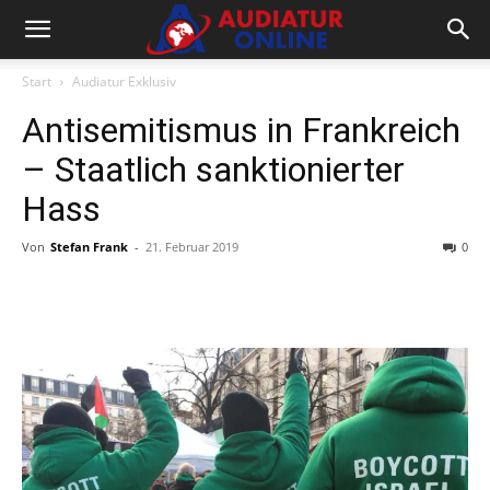
Start
Audiatur Exklusiv
Antisemitismus in Frankreich
– Staatlich sanktionierter
Hass
Von
Stefan Frank
-
21. Februar 2019
0
Facebook
X
Telegram
WhatsA