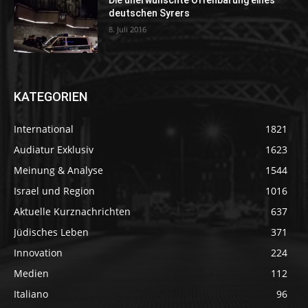
Die unerwünschte Offenbarung eines
deutschen Syrers
8. Juli 2016
KATEGORIEN
International
1821
Audiatur Exklusiv
1623
Meinung & Analyse
1544
Israel und Region
1016
Aktuelle Kurznachrichten
637
Jüdisches Leben
371
Innovation
224
Medien
112
Italiano
96