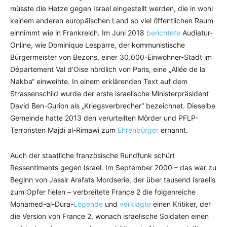
müsste die Hetze gegen Israel eingestellt werden, die in wohl
keinem anderen europäischen Land so viel öffentlichen Raum
einnimmt wie in Frankreich. Im Juni 2018
berichtete
Audiatur-
Online, wie Dominique Lesparre, der kommunistische
Bürgermeister von Bezons, einer 30.000-Einwohner-Stadt im
Département Val d’Oise nördlich von Paris, eine „Allée de la
Nakba“ einweihte. In einem erklärenden Text auf dem
Strassenschild wurde der erste israelische Ministerpräsident
David Ben-Gurion als „Kriegsverbrecher“ bezeichnet. Dieselbe
Gemeinde hatte 2013 den verurteilten Mörder und PFLP-
Terroristen Majdi al-Rimawi zum
Ehrenbürger
ernannt.
Auch der staatliche französische Rundfunk schürt
Ressentiments gegen Israel. Im September 2000 – das war zu
Beginn von Jassir Arafats Mordserie, der über tausend Israelis
zum Opfer fielen – verbreitete France 2 die folgenreiche
Mohamed-al-Dura-
Legende
und
verklagte
einen Kritiker, der
die Version von France 2, wonach israelische Soldaten einen