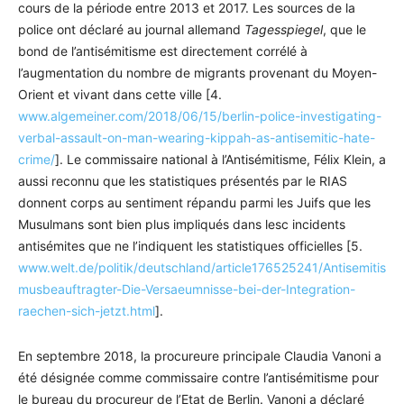
cours de la période entre 2013 et 2017. Les sources de la
police ont déclaré au journal allemand
Tagesspiegel
, que le
bond de l’antisémitisme est directement corrélé à
l’augmentation du nombre de migrants provenant du Moyen-
Orient et vivant dans cette ville [4.
www.algemeiner.com/2018/06/15/berlin-police-investigating-
verbal-assault-on-man-wearing-kippah-as-antisemitic-hate-
crime/
]. Le commissaire national à l’Antisémitisme, Félix Klein, a
aussi reconnu que les statistiques présentés par le RIAS
donnent corps au sentiment répandu parmi les Juifs que les
Musulmans sont bien plus impliqués dans lesc incidents
antisémites que ne l’indiquent les statistiques officielles [5.
www.welt.de/politik/deutschland/article176525241/Antisemitis
musbeauftragter-Die-Versaeumnisse-bei-der-Integration-
raechen-sich-jetzt.html
].
En septembre 2018, la procureure principale Claudia Vanoni a
été désignée comme commissaire contre l’antisémitisme pour
le bureau du procureur de l’Etat de Berlin. Vanoni a déclaré