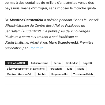
permis à des centaines de milliers d’antisémites venus des
pays musulmans d’immigrer, sans imposer le moindre quota.
Dr.
Manfred Gerstenfeld
a présidé pendant 12 ans le Conseil
d’Administration du Centre des Affaires Publiques de
Jérusalem (2000-2012). Il a publié plus de 20 ouvrages.
Plusieurs d’entre eux traitent d’anti-israélisme et
d’antisémitisme.
Adaptation:
Marc Brzustowski
.
Première
publication par
Jforum.fr
SCHLAGWORTE
Antisémitisme
Berlin
Berlin-Est
Boycott
désinvestissement et sanctions
Jerusalem
Juifs
Kippa
Manfred Gerstenfeld
Rabbin
Royaume-Uni
Troisième Reich
Facebook
X
Telegram
WhatsA