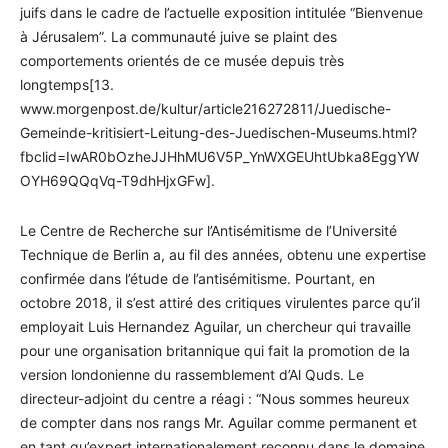
juifs dans le cadre de l’actuelle exposition intitulée “Bienvenue
à Jérusalem”. La communauté juive se plaint des
comportements orientés de ce musée depuis très
longtemps[13.
www.morgenpost.de/kultur/article216272811/Juedische-
Gemeinde-kritisiert-Leitung-des-Juedischen-Museums.html?
fbclid=IwAR0bOzheJJHhMU6V5P_YnWXGEUhtUbka8EggYW
OYH69QQqVq-T9dhHjxGFw].
Le Centre de Recherche sur l’Antisémitisme de l’Université
Technique de Berlin a, au fil des années, obtenu une expertise
confirmée dans l’étude de l’antisémitisme. Pourtant, en
octobre 2018, il s’est attiré des critiques virulentes parce qu’il
employait Luis Hernandez Aguilar, un chercheur qui travaille
pour une organisation britannique qui fait la promotion de la
version londonienne du rassemblement d’Al Quds. Le
directeur-adjoint du centre a réagi : “Nous sommes heureux
de compter dans nos rangs Mr. Aguilar comme permanent et
en tant qu’expert internationalement reconnu dans le domaine