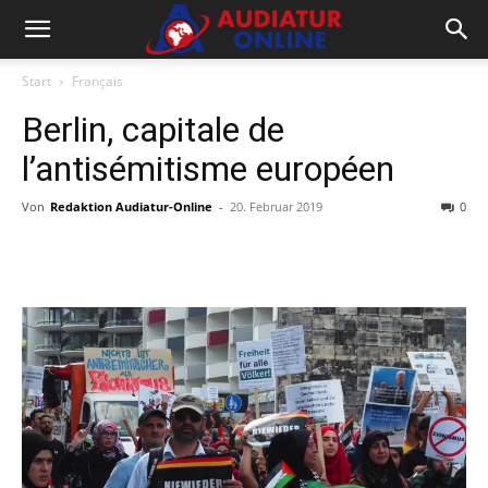
Start
Français
Berlin, capitale de
l’antisémitisme européen
Von
Redaktion Audiatur-Online
-
20. Februar 2019
0
Facebook
X
Telegram
WhatsA