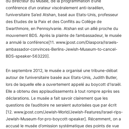
du directeur du Musée, de la programmation d’une
conférence d’un orateur viscéralement anti-israélien,
l’universitaire Sa’ed Atshan, basé aux Etats-Unis, professeur
des Etudes de la Paix et des Conflits au Collège de
Swarthmore, en Pennsylvanie. Atshan est un allié proche du
mouvement BDS. Après la plainte de l’ambassadeur, le musée
a annulé la conférence[11. www.jpost.com/Diaspora/Israels-
ambassador-convinces-Berlins-Jewish-Museum-to-cancel-
BDS-speaker-563220].
En septembre 2012, le musée a organisé une tribune-débat
autour de l’universitaire basée aux Etats-Unis, Judith Butler,
lors de laquelle elle a ouvertement appelé au boycott d’Israël.
Elle a obtenu des applaudissements à tout rompre après ses
déclarations. Le musée a fait savoir clairement que les
questions de l’auditoire ne seraient autorisées que par écrit
[12. www.jpost.com/Jewish-World/Jewish-Features/Israel-rips-
Jewish-Museum-for-pro-boycott-speaker]. Récemment, on a
accusé le musée d’omission systématique des points de vue