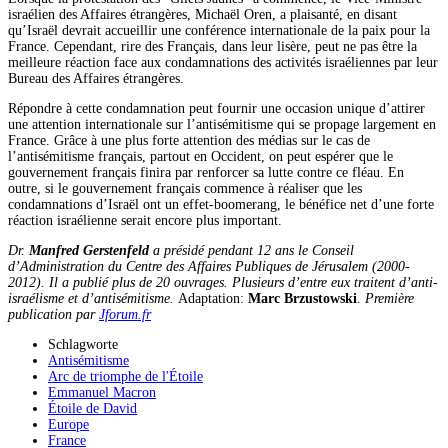
israélien des Affaires étrangères, Michaël Oren, a plaisanté, en disant
qu’Israël devrait accueillir une conférence internationale de la paix pour la
France. Cependant, rire des Français, dans leur lisère, peut ne pas être la
meilleure réaction face aux condamnations des activités israéliennes par leur
Bureau des Affaires étrangères.
Répondre à cette condamnation peut fournir une occasion unique d’attirer
une attention internationale sur l’antisémitisme qui se propage largement en
France. Grâce à une plus forte attention des médias sur le cas de
l’antisémitisme français, partout en Occident, on peut espérer que le
gouvernement français finira par renforcer sa lutte contre ce fléau. En
outre, si le gouvernement français commence à réaliser que les
condamnations d’Israël ont un effet-boomerang, le bénéfice net d’une forte
réaction israélienne serait encore plus important.
Dr.
Manfred Gerstenfeld
a présidé pendant 12 ans le Conseil
d’Administration du Centre des Affaires Publiques de Jérusalem (2000-
2012). Il a publié plus de 20 ouvrages. Plusieurs d’entre eux traitent d’anti-
israélisme et d’antisémitisme.
Adaptation:
Marc Brzustowski
.
Première
publication par
Jforum.fr
Schlagworte
Antisémitisme
Arc de triomphe de l'Étoile
Emmanuel Macron
Étoile de David
Europe
France