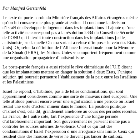
Par Manfred Gerstenfeld
Le texte du porte-parole du Ministère français des Affaires étrangères mérite
qu’on lui consacre une plus grande attention. Il condamne la décision
d’Israël de développer le logement dans les implantations. Il ajoute qu’une
telle activité ne correspond pas à la résolution 2334 du Conseil de Sécurité
de l’ONU qui interdit toute construction dans les implantations [celle,
antisioniste, sur laquelle Obama sortant a refusé d’imposer le veto des Etats-
Unis]. Or, selon la définition de l’Alliance Internationale pour la Mémoire
de la Shoah (IHRA), les Nations-Unies se comportent fréquemment comme
une organisation propagatrice d’antisémitisme.
Le porte-parole français a aussi répété le rêve chimérique de l’U.E disant
que les implantations mettent en danger la solution à deux Etats, l’unique
solution qui pourrait permettre l’établissement de la paix entre les Israéliens
et les Palestiniens.
Israël ne répond, d’habitude, pas à de telles condamnations, qui sont
apparemment considérées comme une sorte de mauvais rituel européen. Une
telle attitude pouvait encore avoir une signification à une période où Israël
restait une sorte d’acteur mineur dans le monde. La position politique
d’Israël s’est, cela dit, grandement améliorée au cours des périodes récentes.
La France, de l’autre côté, fait l’expérience d’une longue période
d’affaiblissement important. Son gouvernement ne parvient même pas à
contrôler les sources internes de violence. C’est ce qui fait des
condamnations d’Israël l’expression d’une arrogance sans limite. Ceux qui
résident dans des maisons de verre ne doivent pas lancer de cailloux.