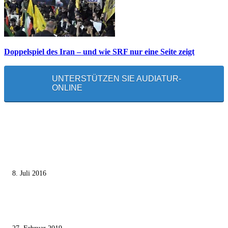
Doppelspiel des Iran – und wie SRF nur eine Seite zeigt
UNTERSTÜTZEN SIE AUDIATUR-
ONLINE
MEISTGELESEN
Die unerwünschte Offenbarung eines deutschen Syrers
8. Juli 2016
Pressefreiheit Fehlanzeige – Wie deutsche Politiker unliebsame Journaliste
mundtot machen wollen