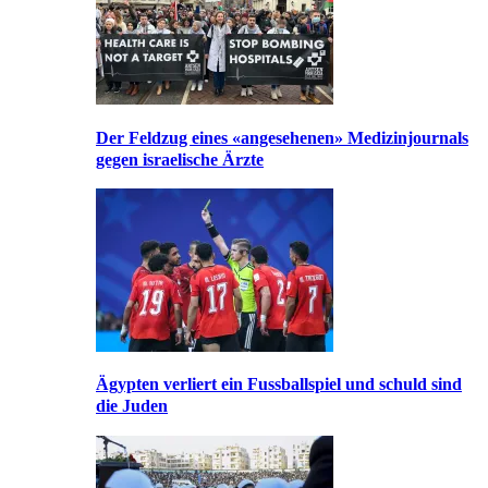
Der Feldzug eines «angesehenen» Medizinjournals
gegen israelische Ärzte
Ägypten verliert ein Fussballspiel und schuld sind
die Juden