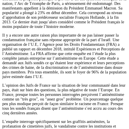
nation, l’Arc de Triomphe de Paris, a sérieusement été endommagé. Des
manifestants appellent à la démission du Président Emmanuel Macron. Sa
popularité a plongé à 23% en début décembre. Cela correspond au niveau
d’approbation de son prédécesseur socialiste François Hollande, à la fin
2013. Ce dernier était jusqu’alors considéré comme le Président français le
moins populaire de toute l’histoire moderne.
Il y a encore une autre raison plus importante de ne pas laisser passer la
condamnation française sans réponse appropriée de la part d’Israël. Une
organisation de l’U.E, l’Agence pour les Droits Fondamentaux (FRA) a
publié un rapport en décembre 2018, intitulé Expériences et Perceptions de
l’Antisémitisme. La FRA affirme que cette enquête est l’étude la plus
complète jamais entreprise sur l’antisémitisme en Europe. Cette étude a
demandé aux Juifs sondés ce qu’étaient leur expérience et leurs perceptions
des crimes de haine, de la discrimination et de l’antisémitisme dans douze
pays membres. Pris tous ensemble, ils sont le foyer de 96% de la population
juive estimée dans l’U.E.
L’opinion des Juifs de France sur la situation de leur communauté dans leur
pays, était sur bien des questions, la plus négative de toute l’Europe. En
France, presque toutes les personnes interrogées perçoivent l’antisémitisme
comme un “très gros”, ou “assez gros” problème. Un pourcentage quelque
peu plus modique perçoit de façon similaire le racisme en France. Presque
tous les sondés français disent que l’antisémitisme s’est accru au cours des
cinq dernières années.
L’enquête interroge spécifiquement sur les graffitis antisémites, la
profanation de cimetières juifs, le vandalisme contre les institutions et