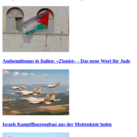
Antisemitismus in Italien: «Zionist» – Das neue Wort für Jude
Israels Kampfflugzeugbau aus der Mottenkiste holen