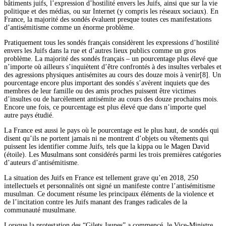
bâtiments juifs, l’expression d’hostilité envers les Juifs, ainsi que sur la vie
politique et des médias, ou sur Internet (y compris les réseaux sociaux). En
France, la majorité des sondés évaluent presque toutes ces manifestations
d’antisémitisme comme un énorme problème.
Pratiquement tous les sondés français considèrent les expressions d’hostilité
envers les Juifs dans la rue et d’autres lieux publics comme un gros
problème. La majorité des sondés français – un pourcentage plus élevé que
n’importe où ailleurs s’inquiètent d’être confrontés à des insultes verbales et
des agressions physiques antisémites au cours des douze mois à venir[8]. Un
pourcentage encore plus important des sondés s’avèrent inquiets que des
membres de leur famille ou des amis proches puissent être victimes
d’insultes ou de harcèlement antisémite au cours des douze prochains mois.
Encore une fois, ce pourcentage est plus élevé que dans n’importe quel
autre pays étudié.
La France est aussi le pays où le pourcentage est le plus haut, de sondés qui
disent qu’ils ne portent jamais ni ne montrent d’objets ou vêtements qui
puissent les identifier comme Juifs, tels que la kippa ou le Magen David
(étoile). Les Musulmans sont considérés parmi les trois premières catégories
d’auteurs d’antisémitisme.
La situation des Juifs en France est tellement grave qu’en 2018, 250
intellectuels et personnalités ont signé un manifeste contre l’antisémitisme
musulman. Ce document résume les principaux éléments de la violence et
de l’incitation contre les Juifs manant des franges radicales de la
communauté musulmane.
Lorsque la protestation des “Gilets Jaunes” a commencé, le Vice-Ministre