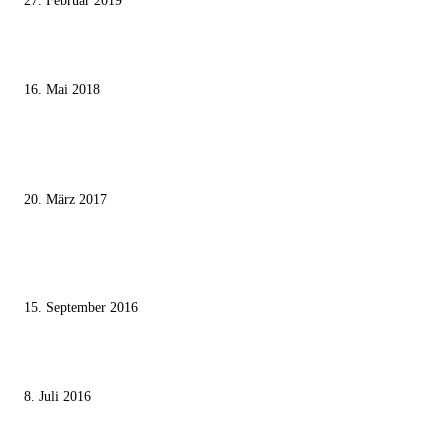
27. Februar 2019
Ägypter stoppten die Gaza-Grenzunruhen
16. Mai 2018
MEISTKOMMENTIERT
Wie der Iran den israelischen Golan «befreien» will
20. März 2017
Knesset-Abgeordnete Hanin Zoabi: „Wir können der Idee eines jüdischen
Staates nicht zustimmen“
15. September 2016
Die unerwünschte Offenbarung eines deutschen Syrers
8. Juli 2016
KATEGORIEN