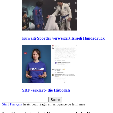
Kuwaiti-Sportler verweigert Israeli Händedruck
SRF «erklärt» die Hisbollah
Start
Français
Israël peut réagir à l’arrogance de la France