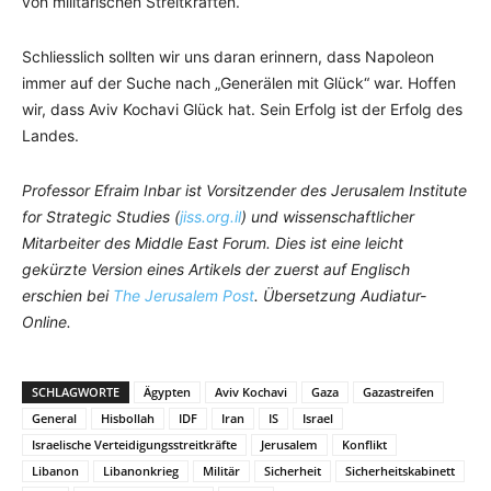
von militärischen Streitkräften.
Schliesslich sollten wir uns daran erinnern, dass Napoleon
immer auf der Suche nach „Generälen mit Glück“ war. Hoffen
wir, dass Aviv Kochavi Glück hat. Sein Erfolg ist der Erfolg des
Landes.
Professor Efraim Inbar ist Vorsitzender des Jerusalem Institute
for Strategic Studies (
jiss.org.il
) und wissenschaftlicher
Mitarbeiter des Middle East Forum. Dies ist eine leicht
gekürzte Version eines Artikels der zuerst auf Englisch
erschien bei
The Jerusalem Post
. Übersetzung Audiatur-
Online.
SCHLAGWORTE
Ägypten
Aviv Kochavi
Gaza
Gazastreifen
General
Hisbollah
IDF
Iran
IS
Israel
Israelische Verteidigungsstreitkräfte
Jerusalem
Konflikt
Libanon
Libanonkrieg
Militär
Sicherheit
Sicherheitskabinett