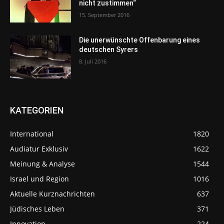
nicht zustimmen“
15. September 2016
Die unerwünschte Offenbarung eines
deutschen Syrers
8. Juli 2016
KATEGORIEN
International
1820
Audiatur Exklusiv
1622
Meinung & Analyse
1544
Israel und Region
1016
Aktuelle Kurznachrichten
637
Jüdisches Leben
371
Innovation
224