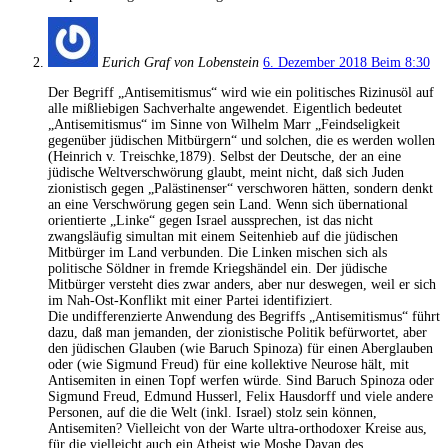
Eurich Graf von Lobenstein
6. Dezember 2018 Beim 8:30
Der Begriff „Antisemitismus“ wird wie ein politisches Rizinusöl auf
alle mißliebigen Sachverhalte angewendet. Eigentlich bedeutet
„Antisemitismus“ im Sinne von Wilhelm Marr „Feindseligkeit
gegenüber jüdischen Mitbürgern“ und solchen, die es werden wollen
(Heinrich v. Treischke,1879). Selbst der Deutsche, der an eine
jüdische Weltverschwörung glaubt, meint nicht, daß sich Juden
zionistisch gegen „Palästinenser“ verschworen hätten, sondern denkt
an eine Verschwörung gegen sein Land. Wenn sich übernational
orientierte „Linke“ gegen Israel aussprechen, ist das nicht
zwangsläufig simultan mit einem Seitenhieb auf die jüdischen
Mitbürger im Land verbunden. Die Linken mischen sich als
politische Söldner in fremde Kriegshändel ein. Der jüdische
Mitbürger versteht dies zwar anders, aber nur deswegen, weil er sich
im Nah-Ost-Konflikt mit einer Partei identifiziert.
Die undifferenzierte Anwendung des Begriffs „Antisemitismus“ führt
dazu, daß man jemanden, der zionistische Politik befürwortet, aber
den jüdischen Glauben (wie Baruch Spinoza) für einen Aberglauben
oder (wie Sigmund Freud) für eine kollektive Neurose hält, mit
Antisemiten in einen Topf werfen würde. Sind Baruch Spinoza oder
Sigmund Freud, Edmund Husserl, Felix Hausdorff und viele andere
Personen, auf die die Welt (inkl. Israel) stolz sein können,
Antisemiten? Vielleicht von der Warte ultra-orthodoxer Kreise aus,
für die vielleicht auch ein Atheist wie Moshe Dayan des