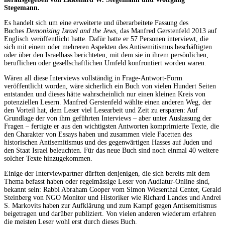
Stegemann.
Es handelt sich um eine erweiterte und überarbeitete Fassung des
Buches
Demonizing Israel and the Jews
, das Manfred Gerstenfeld 2013 auf
Englisch veröffentlicht hatte. Dafür hatte er 57 Personen interviewt, die
sich mit einem oder mehreren Aspekten des Antisemitismus beschäftigten
oder über den Israelhass berichteten, mit dem sie in ihrem persönlichen,
beruflichen oder gesellschaftlichen Umfeld konfrontiert worden waren.
Wären all diese Interviews vollständig in Frage-Antwort-Form
veröffentlicht worden, wäre sicherlich ein Buch von vielen Hundert Seiten
entstanden und dieses hätte wahrscheinlich nur einen kleinen Kreis von
potenziellen Lesern. Manfred Gerstenfeld wählte einen anderen Weg, der
den Vorteil hat, dem Leser viel Lesearbeit und Zeit zu ersparen: Auf
Grundlage der von ihm geführten Interviews – aber unter Auslassung der
Fragen – fertigte er aus den wichtigsten Antworten komprimierte Texte, die
den Charakter von Essays haben und zusammen viele Facetten des
historischen Antisemitismus und des gegenwärtigen Hasses auf Juden und
den Staat Israel beleuchten. Für das neue Buch sind noch einmal 40 weitere
solcher Texte hinzugekommen.
Einige der Interviewpartner dürften denjenigen, die sich bereits mit dem
Thema befasst haben oder regelmässige Leser von Audiatur-Online sind,
bekannt sein: Rabbi Abraham Cooper vom Simon Wiesenthal Center, Gerald
Steinberg von NGO Monitor und Historiker wie Richard Landes und Andrei
S. Markovits haben zur Aufklärung und zum Kampf gegen Antisemitismus
beigetragen und darüber publiziert. Von vielen anderen wiederum erfahren
die meisten Leser wohl erst durch dieses Buch.