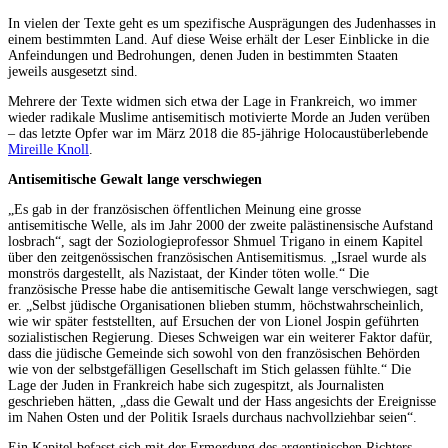
In vielen der Texte geht es um spezifische Ausprägungen des Judenhasses in
einem bestimmten Land. Auf diese Weise erhält der Leser Einblicke in die
Anfeindungen und Bedrohungen, denen Juden in bestimmten Staaten
jeweils ausgesetzt sind.
Mehrere der Texte widmen sich etwa der Lage in Frankreich, wo immer
wieder radikale Muslime antisemitisch motivierte Morde an Juden verüben
– das letzte Opfer war im März 2018 die 85-jährige Holocaustüberlebende
Mireille Knoll
.
Antisemitische Gewalt lange verschwiegen
„Es gab in der französischen öffentlichen Meinung eine grosse
antisemitische Welle, als im Jahr 2000 der zweite palästinensische Aufstand
losbrach“, sagt der Soziologieprofessor Shmuel Trigano in einem Kapitel
über den zeitgenössischen französischen Antisemitismus. „Israel wurde als
monströs dargestellt, als Nazistaat, der Kinder töten wolle.“ Die
französische Presse habe die antisemitische Gewalt lange verschwiegen, sagt
er. „Selbst jüdische Organisationen blieben stumm, höchstwahrscheinlich,
wie wir später feststellten, auf Ersuchen der von Lionel Jospin geführten
sozialistischen Regierung. Dieses Schweigen war ein weiterer Faktor dafür,
dass die jüdische Gemeinde sich sowohl von den französischen Behörden
wie von der selbstgefälligen Gesellschaft im Stich gelassen fühlte.“ Die
Lage der Juden in Frankreich habe sich zugespitzt, als Journalisten
geschrieben hätten, „dass die Gewalt und der Hass angesichts der Ereignisse
im Nahen Osten und der Politik Israels durchaus nachvollziehbar seien“.
Ein Kapitel befasst sich mit der Ermordung des argentinischen Richters