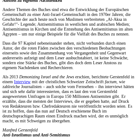
Anstoss zu eigenem Nachdenken
Andere Themen des Buches sind etwa die Entwicklung der Europäischen
Gemeinschaft zu einer Anti-Israel-Gemeinschaft in den 1970er Jahren; die
Geschichte der auch heute noch von Muslimen verbreiteten „Al-Aksa in
Gefahr!“- Legende; Antisemitismus in westlichen und arabischen Medien;
Antisemitismus in Kirchen und die Entstehung des Antisemitismus im alten
Ägypten – um nur einige Beispiele für die Vielfalt des Buches zu nennen.
Dass die 97 Kapitel nebeneinander stehen, nicht verbunden durch einen
Autor, der die roten Fäden zwischen den verschiedenen Beobachtungen
einerseits sowie den Zusammenhang von Vergangenheit und Gegenwart
andererseits aufzeigt und dem Leser ausbuchstabiert, ist keine Schwäche,
sondern eine Stärke des Buches, gibt dies doch dem Leser Anstoss zu
eigenem Nachdenken und Recherchieren.
Als 2013
Demonizing Israel and the Jews
erschien, berichtete Gerstenfeld in
einem
Interview
mit der christlichen Schweizer Zeitschrift
factum
, wie
zahlreiche Journalisten – auch solche vom Fernsehen – ihn interviewt hätten
und sich sehr dafür interessierten, dass es laut den von Gerstenfeld
ausgewerteten Umfragen in Europa 150 Millionen Antisemiten gibt. Er
erzählte, dass die meisten der Interviews, die er gegeben hatte, auf Druck
von Redakteuren bzw. Chefredakteuren nie veröffentlicht worden seien. Es
ist zu hoffen, dass das nun auf Deutsch erschienene Buch im
deutschsprachigen Raum einen Eindruck machen wird, der es unmöglich
macht, es mit Schweigen zu übergehen.
Manfred Gerstenfeld
Anti-Israelismus und Anti-Semitismus