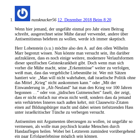
nussknacker56
12. Dezember 2018 Beim 8:20
Wenn hier jemand, der ungefähr einmal pro Jahr einen Beitrag
schreibt, ausgerechnet seine Mühe darauf verwendet, andere über
Antisemitismus belehren zu wollen, werde ich immer skeptisch.
Herr Lobenstein (s.u.) möchte also den A. auf den ollen Wilhelm
Marr begrenzt wissen. Nun könnte man versucht sein, ihn darüber
aufzuklären, dass es noch einige weitere, modernere Verlaufsformen
dieser spezifischen Geisteskrankheit gibt. Doch wenn man sich
vorher die Mühe macht, seine „Erkenntnisse“ weiter zu verfolgen,
weiß man, dass das vergebliche Liebesmühe ist. Wer mit Sätzen
hantiert wie: „Man will nicht wahrhaben, daß israelische Politik ohne
das Mittel „Krieg“ nicht auskommen kann.“ oder „Mit der
Einwanderung in „Alt-Neuland“ hat man den Krieg vor 100 Jahren
begonnen …“ oder von „jüdischen Gutmenschen“ faselt, der zeigt,
dass er nicht einfach nur etwas nicht weiß, sondern dass da jemand
sein verhärtetes Inneres nach außen kehrt, mit Clausewitz-Zitaten
einen auf Bildungsbürger macht und dabei seinen tiefsitzenden Hass
unter israelkritischer Tünche zu verbergen versucht.
Antisemiten mit Argumenten überzeugen zu wollen, ist ungefähr so
vermessen, als wolle man psychisch kranke Menschen durch
Handauflegen heilen. Wobei bei Letzterem zumindest vorübergehend
ein paar Erfolgserlebnisse möglich sein können.