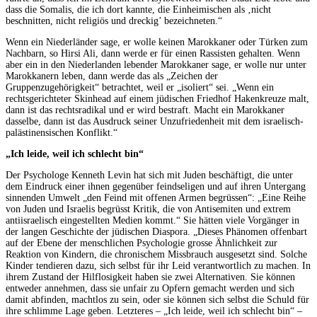
dass die Somalis, die ich dort kannte, die Einheimischen als ‚nicht
beschnitten, nicht religiös und dreckig’ bezeichneten.“
Wenn ein Niederländer sage, er wolle keinen Marokkaner oder Türken zum
Nachbarn, so Hirsi Ali, dann werde er für einen Rassisten gehalten. Wenn
aber ein in den Niederlanden lebender Marokkaner sage, er wolle nur unter
Marokkanern leben, dann werde das als „Zeichen der
Gruppenzugehörigkeit“ betrachtet, weil er „isoliert“ sei. „Wenn ein
rechtsgerichteter Skinhead auf einem jüdischen Friedhof Hakenkreuze malt,
dann ist das rechtsradikal und er wird bestraft. Macht ein Marokkaner
dasselbe, dann ist das Ausdruck seiner Unzufriedenheit mit dem israelisch-
palästinensischen Konflikt.“
„Ich leide, weil ich schlecht bin“
Der Psychologe Kenneth Levin hat sich mit Juden beschäftigt, die unter
dem Eindruck einer ihnen gegenüber feindseligen und auf ihren Untergang
sinnenden Umwelt „den Feind mit offenen Armen begrüssen“: „Eine Reihe
von Juden und Israelis begrüsst Kritik, die von Antisemiten und extrem
antiisraelisch eingestellten Medien kommt.“ Sie hätten viele Vorgänger in
der langen Geschichte der jüdischen Diaspora. „Dieses Phänomen offenbart
auf der Ebene der menschlichen Psychologie grosse Ähnlichkeit zur
Reaktion von Kindern, die chronischem Missbrauch ausgesetzt sind. Solche
Kinder tendieren dazu, sich selbst für ihr Leid verantwortlich zu machen. In
ihrem Zustand der Hilflosigkeit haben sie zwei Alternativen. Sie können
entweder annehmen, dass sie unfair zu Opfern gemacht werden und sich
damit abfinden, machtlos zu sein, oder sie können sich selbst die Schuld für
ihre schlimme Lage geben. Letzteres – „Ich leide, weil ich schlecht bin“ –