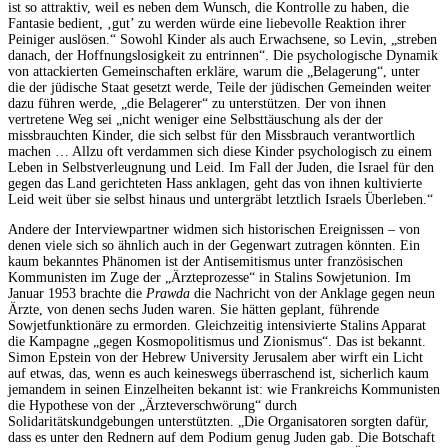
ist so attraktiv, weil es neben dem Wunsch, die Kontrolle zu haben, die
Fantasie bedient, ‚gut’ zu werden würde eine liebevolle Reaktion ihrer
Peiniger auslösen.“ Sowohl Kinder als auch Erwachsene, so Levin, „streben
danach, der Hoffnungslosigkeit zu entrinnen“. Die psychologische Dynamik
von attackierten Gemeinschaften erkläre, warum die „Belagerung“, unter
die der jüdische Staat gesetzt werde, Teile der jüdischen Gemeinden weiter
dazu führen werde, „die Belagerer“ zu unterstützen. Der von ihnen
vertretene Weg sei „nicht weniger eine Selbsttäuschung als der der
missbrauchten Kinder, die sich selbst für den Missbrauch verantwortlich
machen … Allzu oft verdammen sich diese Kinder psychologisch zu einem
Leben in Selbstverleugnung und Leid. Im Fall der Juden, die Israel für den
gegen das Land gerichteten Hass anklagen, geht das von ihnen kultivierte
Leid weit über sie selbst hinaus und untergräbt letztlich Israels Überleben.“
Andere der Interviewpartner widmen sich historischen Ereignissen – von
denen viele sich so ähnlich auch in der Gegenwart zutragen könnten. Ein
kaum bekanntes Phänomen ist der Antisemitismus unter französischen
Kommunisten im Zuge der „Ärzteprozesse“ in Stalins Sowjetunion. Im
Januar 1953 brachte die
Prawda
die Nachricht von der Anklage gegen neun
Ärzte, von denen sechs Juden waren. Sie hätten geplant, führende
Sowjetfunktionäre zu ermorden. Gleichzeitig intensivierte Stalins Apparat
die Kampagne „gegen Kosmopolitismus und Zionismus“. Das ist bekannt.
Simon Epstein von der Hebrew University Jerusalem aber wirft ein Licht
auf etwas, das, wenn es auch keineswegs überraschend ist, sicherlich kaum
jemandem in seinen Einzelheiten bekannt ist: wie Frankreichs Kommunisten
die Hypothese von der „Ärzteverschwörung“ durch
Solidaritätskundgebungen unterstützten. „Die Organisatoren sorgten dafür,
dass es unter den Rednern auf dem Podium genug Juden gab. Die Botschaft