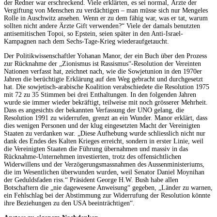
der Redner war erschreckend. Viele erklärten, es sei normal, Ärzte der
Vergiftung von Menschen zu verdächtigen – man müsse sich nur Mengeles
Rolle in Auschwitz ansehen. Wenn er zu dem fähig war, was er tat, warum
sollten nicht andere Ärzte Gift verwenden?“ Viele der damals benutzten
antisemitischen Topoi, so Epstein, seien später in den Anti-Israel-
Kampagnen nach dem Sechs-Tage-Krieg wiederaufgetaucht.
Der Politikwissenschaftler Yohanan Manor, der ein Buch über den Prozess
zur Rücknahme der „Zionismus ist Rassismus“-Resolution der Vereinten
Nationen verfasst hat, zeichnet nach, wie die Sowjetunion in den 1970er
Jahren die berüchtigte Erklärung auf den Weg gebracht und durchgesetzt
hat. Die sowjetisch-arabische Koalition verabschiedete die Resolution 1975
mit 72 zu 35 Stimmen bei drei Enthaltungen. In den folgenden Jahren
wurde sie immer wieder bekräftigt, teilweise mit noch grösserer Mehrheit.
Dass es angesichts der bekannten Verfassung der UNO gelang, die
Resolution 1991 zu widerrufen, grenzt an ein Wunder. Manor erklärt, dass
dies wenigen Personen und der klug eingesetzten Macht der Vereinigten
Staaten zu verdanken war. „Diese Aufhebung wurde schliesslich nicht nur
dank des Endes des Kalten Krieges erreicht, sondern in erster Linie, weil
die Vereinigten Staaten die Führung übernahmen und massiv in das
Rücknahme-Unternehmen investierten, trotz des offensichtlichen
Widerwillens und der Verzögerungsmassnahmen des Aussenministeriums,
die im Wesentlichen überwunden wurden, weil Senator Daniel Moynihan
der Geduldsfaden riss.“ Präsident George H.W. Bush habe allen
Botschaftern die „nie dagewesene Anweisung“ gegeben, „Länder zu warnen,
ein Fehlschlag bei der Abstimmung zur Widerrufung der Resolution könnte
ihre Beziehungen zu den USA beeinträchtigen“.