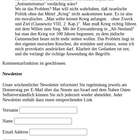
„Antisemitismus“ verdächtig wäre?
Wo ist das Problem? Man will nicht wahrhaben, daß israelische
Politik ohne das Mittel „Krieg“ nicht auskommen kann. Es ist also
ein moralisches. „Man sollte keinen Krieg anfangen .. ohne Zweck
und Ziel (Clausewitz VIII, 2. Kap.)“. Man muß Krieg richtig führen
mit dem Willen zum Sieg. Mit der Einwanderung in „Alt-Neuland“
hat man den Krieg vor 100 Jahren begonnen, zu dem jüdische
Gutmenschen heute nicht mehr stehen wollen. Das Problem liegt in
den eigenen morschen Knochen, die ermüden und zittern, wenn ich
mich provokativ ausdrücken darf. Klarheit der Gedanken tut not,
und die verlangt die richtige Anwendung der Begriffe.
Kommentarfunktion ist geschlossen.
Newsletter
Unser wöchentlicher Newsletter informiert Sie regelmässig jeweils am
Donnerstag per E-Mail über das Neuste aus Israel und dem Nahen Osten.
Selbstverständlich können Sie sich jederzeit wieder abmelden. Jeder
Newsletter enthält dazu einen entsprechenden Link.
Vorname
Name
Email Address