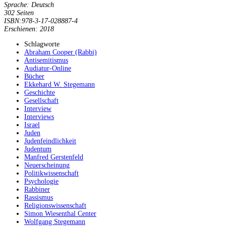
Sprache: Deutsch
302 Seiten
ISBN:978-3-17-028887-4
Erschienen: 2018
Schlagworte
Abraham Cooper (Rabbi)
Antisemitismus
Audiatur-Online
Bücher
Ekkehard W. Stegemann
Geschichte
Gesellschaft
Interview
Interviews
Israel
Juden
Judenfeindlichkeit
Judentum
Manfred Gerstenfeld
Neuerscheinung
Politikwissenschaft
Psychologie
Rabbiner
Rassismus
Religionswissenschaft
Simon Wiesenthal Center
Wolfgang Stegemann