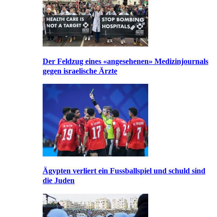
Der Feldzug eines «angesehenen» Medizinjournals
gegen israelische Ärzte
Ägypten verliert ein Fussballspiel und schuld sind
die Juden