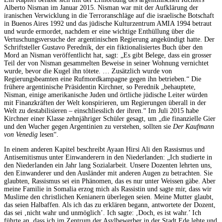
Alberto Nisman im Januar 2015. Nisman war mit der Aufklärung der
iranischen Verwicklung in die Terroranschläge auf die israelische Botschaft
in Buenos Aires 1992 und das jüdische Kulturzentrum AMIA 1994 betraut
und wurde ermordet, nachdem er eine wichtige Enthüllung über die
Vertuschungsversuche der argentinischen Regierung angekündigt hatte. Der
Schriftsteller Gustavo Perednik, der ein fiktionalisiertes Buch über den
Mord an Nisman veröffentlicht hat, sagt: „Es gibt Belege, dass ein grosser
Teil der von Nisman gesammelten Beweise in seiner Wohnung vernichtet
wurde, bevor die Kugel ihn tötete. … Zusätzlich wurde von
Regierungsbeamten eine Rufmordkampagne gegen ihn betrieben.“ Die
frühere argentinische Präsidentin Kirchner, so Perednik „behauptete,
Nisman, einige amerikanische Juden und örtliche jüdische Leiter würden
mit Finanzkräften der Welt konspirieren, um Regierungen überall in der
Welt zu destabilisieren – einschliesslich der ihren.“ Im Juli 2015 habe
Kirchner einer Klasse zehnjähriger Schüler gesagt, um „die finanzielle Gier
und den Wucher gegen Argentinien zu verstehen, sollten sie
Der Kaufmann
von Venedig
lesen“.
In einem anderen Kapitel beschreibt Ayaan Hirsi Ali den Rassismus und
Antisemitismus unter Einwanderern in den Niederlanden: „Ich studierte in
den Niederlanden ein Jahr lang Sozialarbeit. Unsere Dozenten lehrten uns,
den Einwanderer und den Ausländer mit anderen Augen zu betrachten. Sie
glaubten, Rassismus sei ein Phänomen, das es nur unter Weissen gäbe. Aber
meine Familie in Somalia erzog mich als Rassistin und sagte mir, dass wir
Muslime den christlichen Kenianern überlegen seien. Meine Mutter glaubt,
das seien Halbaffen. Als ich das zu erklären begann, antwortete der Dozent,
das sei ‚nicht wahr und unmöglich’. Ich sagte: ‚Doch, es ist wahr.’ Ich
führte an, dass ich im Zentrum der Asylbewerber in der Stadt Ede lebte und