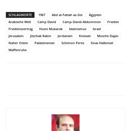
SCHLAGWORTE
1967
Abd al-Fattah as-Sisi
Ägypten
Arabische Welt
Camp David
Camp-David-Abkommen
Frieden
Friedensvertrag
Husni Mubarak
Islamismus
Israel
Jerusalem
Jitzchak Rabin
Jordanien
Knesset
Mosche Dajan
Naher Osten
Palästinenser
Schimon Peres
Sinai-Halbinsel
Waffenruhe
Facebook
X
Telegram
WhatsA