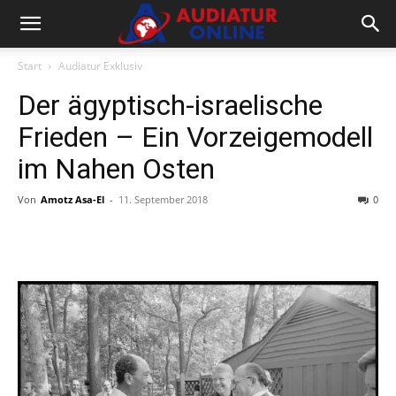
Start
Audiatur Exklusiv
Der ägyptisch-israelische
Frieden – Ein Vorzeigemodell
im Nahen Osten
Von
Amotz Asa-El
-
11. September 2018
0
Facebook
X
Telegram
WhatsA