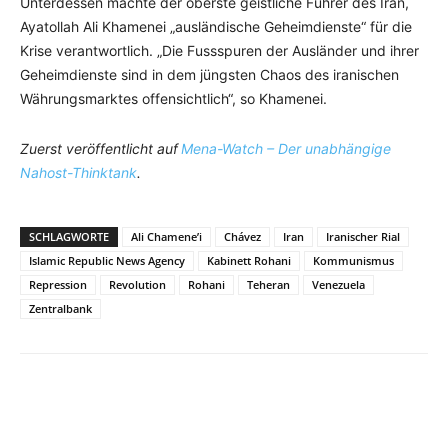
Unterdessen machte der oberste geistliche Führer des Iran,
Ayatollah Ali Khamenei „ausländische Geheimdienste“ für die
Krise verantwortlich. „Die Fussspuren der Ausländer und ihrer
Geheimdienste sind in dem jüngsten Chaos des iranischen
Währungsmarktes offensichtlich“, so Khamenei.
Zuerst veröffentlicht auf
Mena-Watch – Der unabhängige
Nahost-Thinktank
.
SCHLAGWORTE
Ali Chamene’i
Chávez
Iran
Iranischer Rial
Islamic Republic News Agency
Kabinett Rohani
Kommunismus
Repression
Revolution
Rohani
Teheran
Venezuela
Zentralbank
Facebook
X
Telegram
WhatsA