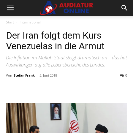
Start
International
Der Iran folgt dem Kurs
Venezuelas in die Armut
Die Inflation im Mullah-Staat steigt dramatisch an – das hat
Auswirkungen auf alle Lebensbereiche des Landes.
Von
Stefan Frank
-
5. Juni 2018
0
Facebook
X
Telegram
WhatsA