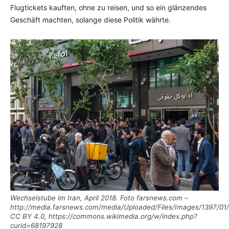
Flugtickets kauften, ohne zu reisen, und so ein glänzendes
Geschäft machten, solange diese Politik währte.
Wechselstube im Iran, April 2018. Foto farsnews.com –
http://media.farsnews.com/media/Uploaded/Files/Images/1397/0
CC BY 4.0, https://commons.wikimedia.org/w/index.php?
curid=68197928